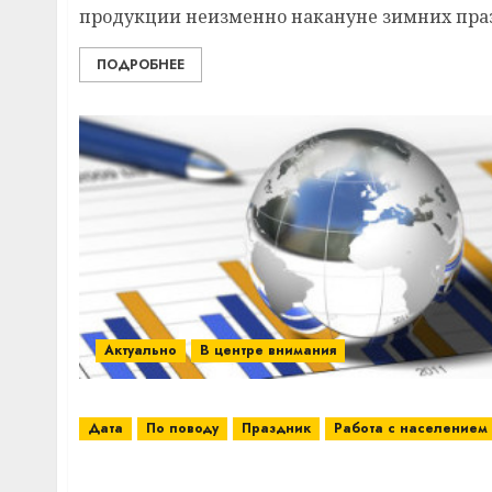
продукции неизменно накануне зимних празд
ПОДРОБНЕЕ
Актуально
В центре внимания
Дата
По поводу
Праздник
Работа с населением
Свое спокойствие граждане доверяют кол