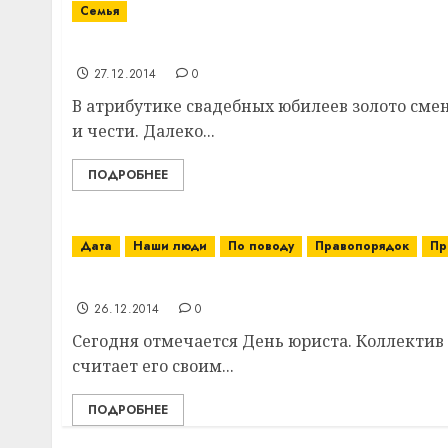
Семья
Чета Логиновых из Витебского района прош
27.12.2014
0
В атрибутике свадебных юбилеев золото сме
и чести. Далеко...
ПОДРОБНЕЕ
Дата
Наши люди
По поводу
Правопорядок
Пр
Коллектив суда Витебского района оцени
26.12.2014
0
Сегодня отмечается День юриста. Коллектив
считает его своим...
ПОДРОБНЕЕ