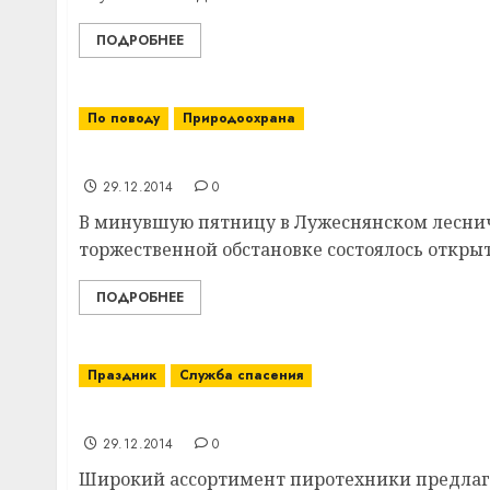
ПОДРОБНЕЕ
По поводу
Природоохрана
В Лужеснянском лесничестве Витебского 
29.12.2014
0
В минувшую пятницу в Лужеснянском лесниче
торжественной обстановке состоялось открыт
ПОДРОБНЕЕ
Праздник
Служба спасения
Как сделать Новый год ярким, но безопа
29.12.2014
0
Широкий ассортимент пиротехники предлагае