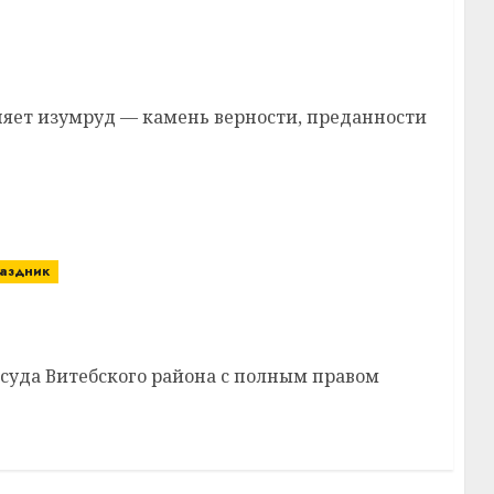
агала рука об руку 55 лет в мире и согласии
няет изумруд — камень верности, преданности
аздник
вает на весах Фемиды каждый факт
 суда Витебского района с полным правом