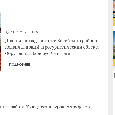
КФХ «Малинки — Аутфитерс» —
популярное место для отдыха в
Витебском районе
31.12.2014
0
Два года назад на карте Витебского района
появился новый агротуристический объект.
Обрусевший белорус Дмитрий...
ПОДРОБНЕЕ
инской школе Витебского района
ипит работа. Учащиеся на уроках трудового