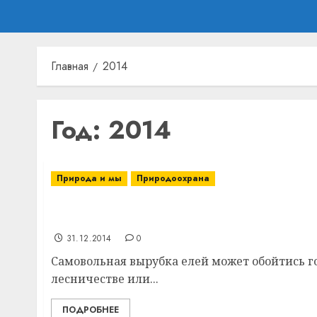
Главная
2014
Год:
2014
Природа и мы
Природоохрана
Самовольная вырубка елей может обойти
штрафом
31.12.2014
0
Самовольная вырубка елей может обойтись го
лесничестве или...
ПОДРОБНЕЕ