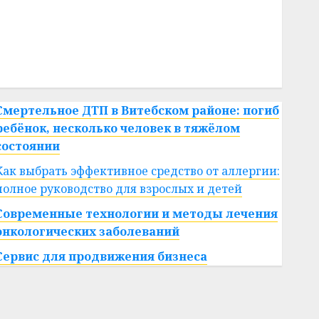
#сша
#телефон
#технологии
#умер
#учёный
#цена
Брест
Китай
гибель
интерьер
медицина
спорт
Смертельное ДТП в Витебском районе: погиб
ребёнок, несколько человек в тяжёлом
состоянии
Как выбрать эффективное средство от аллергии:
полное руководство для взрослых и детей
Современные технологии и методы лечения
онкологических заболеваний
Сервис для продвижения бизнеса