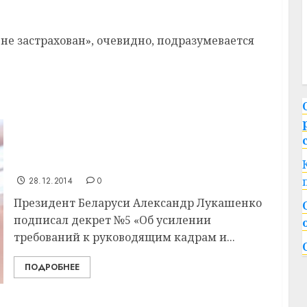
 не застрахован», очевидно, подразумевается
Тема недели: В Беларуси усилены
требования к руководителям и
работникам организаций
28.12.2014
0
Президент Беларуси Александр Лукашенко
подписал декрет №5 «Об усилении
требований к руководящим кадрам и...
ПОДРОБНЕЕ