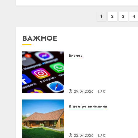
Пагинация
1
2
3
4
записей
ВАЖНОЕ
Бизнес
Meta и BlackRock вложат
$14 млрд в строительств
центра искусственного
интеллекта
29.07.2026
0
В центре внимания
Витебская область за
месяц потеряла 13
деревень и хуторов
22.07.2026
0