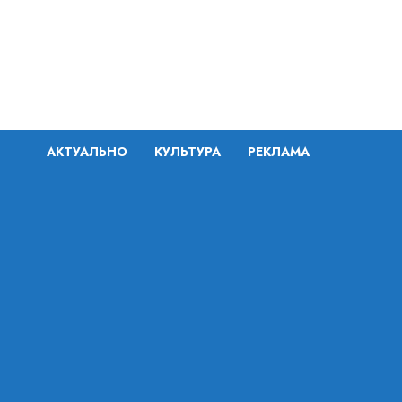
Перейти
к
содержимому
АКТУАЛЬНО
КУЛЬТУРА
РЕКЛАМА