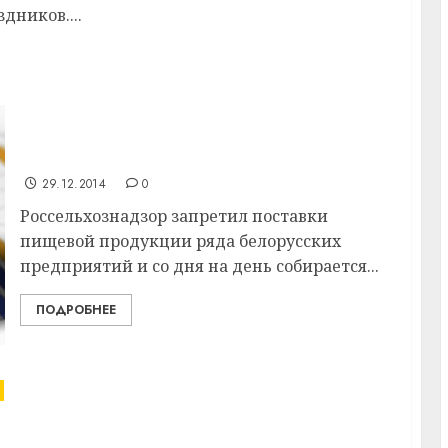
ников....
Тема недели: О поставках белорусского
продовольствия на российский рынок
29.12.2014
0
Россельхознадзор запретил поставки
пищевой продукции ряда белорусских
предприятий и со дня на день собирается...
ПОДРОБНЕЕ
лективу представительства Белгосстраха по