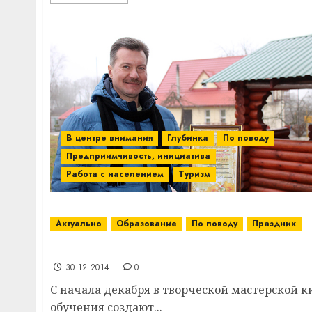
В центре внимания
Глубинка
По поводу
Предприимчивость, инициатива
Работа с населением
Туризм
Актуально
Образование
По поводу
Праздник
Мастерская Деда Мороза работает в Новк
30.12.2014
0
С начала декабря в творческой мастерской к
обучения создают...