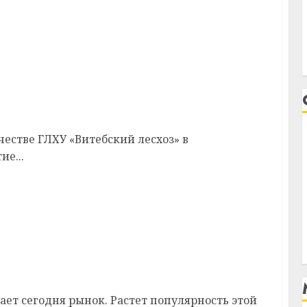
района открылся питомник
стве ГЛХУ «Витебский лесхоз» в
ие...
сным?
т сегодня рынок. Растет популярность этой