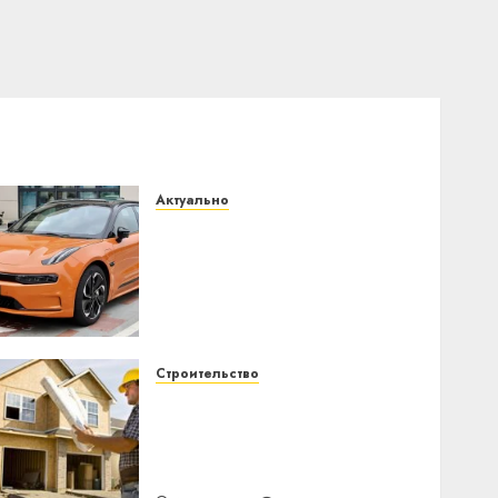
Актуально
Автомобиль как цифровое
устройство: почему
программное
обеспечение становится
важнее механики
23.07.2026
0
Строительство
Идеи подарков к
профессиональному
празднику День
строителя для коллег