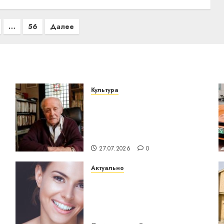
…
56
Далее
Культура
У Мінску 120 гадоў таму
о
нарадзіўся Ежы Гедройц
— паслядоўны абаронца
незалежнасці Беларусі
27.07.2026
0
Актуально
Здоровье зубов каждый
день: почему
профилактика важнее
сложного лечения