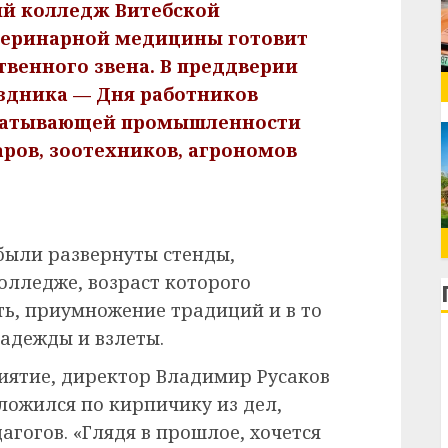
ый колледж Витебской
теринарной медицины готовит
твенного звена.
В преддверии
здника — Дня работников
абатывающей промышленности
ров, зоотехников, агрономов
были развернуты стенды,
олледже, возраст которого
ть, приумножение традиций и в то
надежды и взлеты.
иятие, директор Владимир Русаков
сложился по кирпичику из дел,
агогов. «Глядя в прошлое, хочется