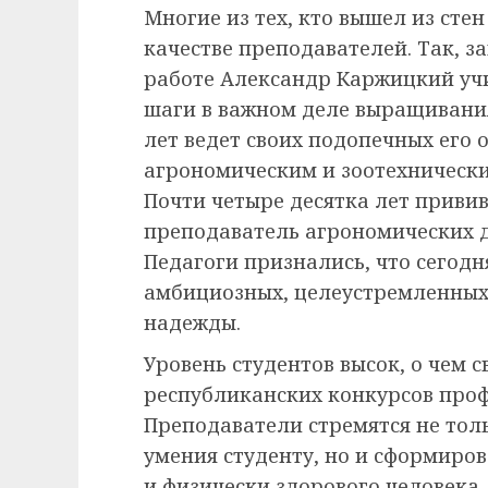
Многие из тех, кто вышел из сте
качестве преподавателей. Так, з
работе Александр Каржицкий уч
шаги в важном деле выращивания
лет ведет своих подопечных его
агрономическим и зоотехническ
Почти четыре десятка лет приви
преподаватель агрономических 
Педагоги признались, что сегодн
амбициозных, целеустремленных
надежды.
Уровень студентов высок, о чем 
республиканских конкурсов проф
Преподаватели стремятся не тол
умения студенту, но и сформиров
и физически здорового человека