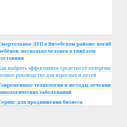
#сша
#телефон
#технологии
#умер
#учёный
#цена
Брест
Китай
гибель
интерьер
медицина
спорт
Смертельное ДТП в Витебском районе: погиб
ребёнок, несколько человек в тяжёлом
состоянии
Как выбрать эффективное средство от аллергии:
полное руководство для взрослых и детей
Современные технологии и методы лечения
онкологических заболеваний
Сервис для продвижения бизнеса