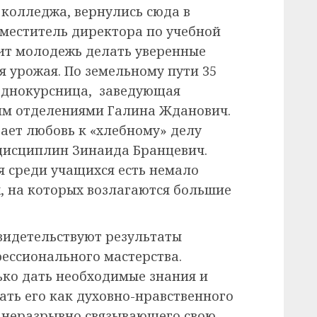
н колледжа, вернулись сюда в
аместитель директора по учебной
ит молодежь делать уверенные
 урожая. По земельному пути 35
 однокурсница, заведующая
им отделениями Галина Жданович.
вает любовь к «хлебному» делу
дисциплин Зинаида Бранцевич.
я среди учащихся есть немало
, на которых возлагаются большие
свидетельствуют результаты
ессионального мастерства.
ько дать необходимые знания и
ать его как духовно-нравственного
, неразрывно связывающего свою