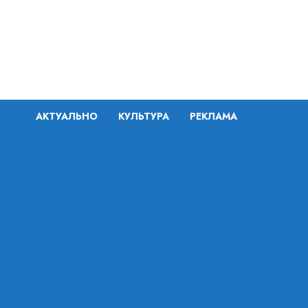
Перейти
к
содержимому
АКТУАЛЬНО
КУЛЬТУРА
РЕКЛАМА