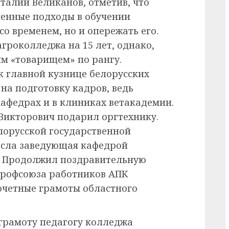
талий Великанов, отметив, что
менные подходы в обучении
со временем, но и опережать его.
гроколледжа на 15 лет, однако,
им «товарищем» по рангу.
 к главной кузнице белорусских
на подготовку кадров, ведь
кафедрах и в клиниках ветакадемии.
Викторович подарил оргтехнику.
лорусской государственной
есла заведующая кафедрой
. Продолжил поздравительную
профсоюза работников АПК
очетные грамоты областного
 грамоту педагогу колледжа