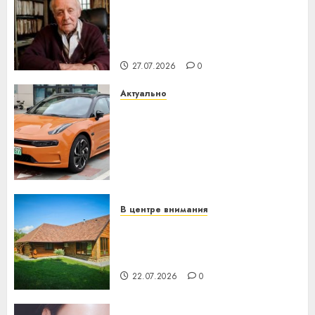
У Мінску 120 гадоў таму
нарадзіўся Ежы Гедройц —
паслядоўны абаронца
незалежнасці Беларусі
27.07.2026
0
Актуально
Автомобиль как цифровое
устройство: почему
программное обеспечение
становится важнее
механики
23.07.2026
0
В центре внимания
Витебская область за месяц
потеряла 13 деревень и
хуторов
22.07.2026
0