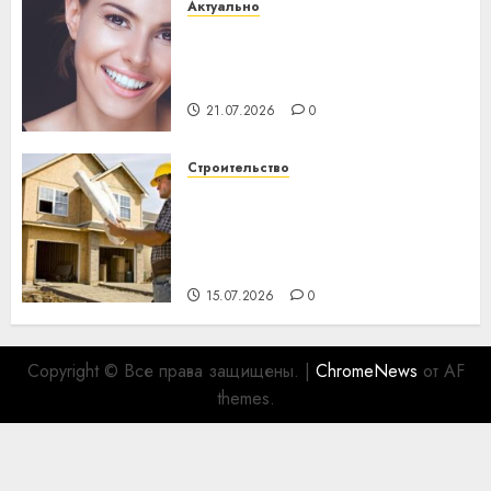
Актуально
Здоровье зубов каждый
день: почему профилактика
важнее сложного лечения
21.07.2026
0
Строительство
Идеи подарков к
профессиональному
празднику День строителя
для коллег
15.07.2026
0
Copyright © Все права защищены.
|
ChromeNews
от AF
themes.