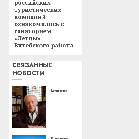
российских
запись:
туристических
компаний
ознакомились с
санаторием
«Летцы»
Витебского района
СВЯЗАННЫЕ
НОВОСТИ
Культура
У
Мінску
120
гадоў
таму
нарадзіўся
Ежы
В центре внимания