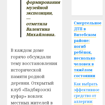
медицина
формирования
музейной
спорт
экспозиции,
—
Смертельное
отметила
Валентина
ДТП в
Михайловна.
Витебском
районе:
погиб
В каждом доме
ребёнок,
горячо обсуждали
несколько
тему восстановления
человек в
исторической
тяжёлом
состоянии
памяти родной
деревни. Открытый
Как выбрать
клуб «Падбярэзскі
эффективное
средство от
куфар» вовлек
аллергии:
местных жителей в