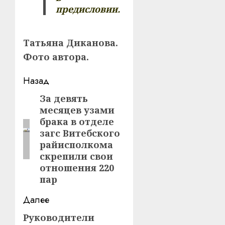
предисловии.
Татьяна Диканова.
Фото автора.
Навигация
Назад
записи
За девять
Предыдущая
месяцев узами
запись:
брака в отделе
загс Витебского
райисполкома
скрепили свои
отношения 220
пар
Далее
Руководители
Следующая