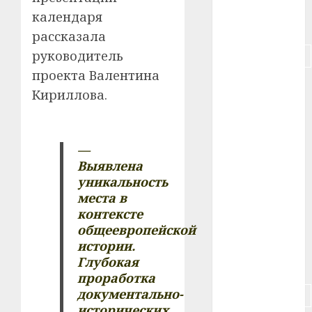
календаря
#питание
рассказала
руководитель
#подорожание
проекта Валентина
#польша
Кириллова.
#путешествие
#работа
—
Выявлена
#россия
уникальность
места в
#сигарета
контексте
общеевропейской
#собака
истории.
Глубокая
#сон
проработка
документально-
#строительство
исторических