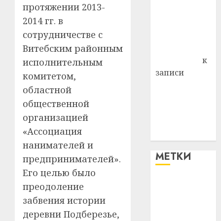
протяжении 2013-
района
2014 гг. в
Владимир
сотрудничестве с
Комаров
Витебским районным
Антонина
Федоровна
к
исполнительным
записи
комитетом,
Поможем
областной
вместе Насте
общественной
Питерской
организацией
победить
«Ассоциация
болезнь
нанимателей и
МЕТКИ
предпринимателей».
Его целью было
#blizko
преодоление
забвения истории
#tochka
деревни Подберезье,