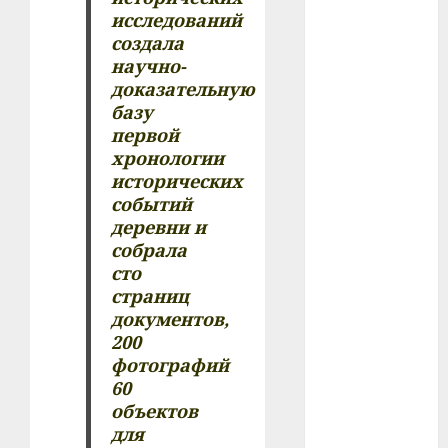
#сша
исследований
создала
#телефон
научно-
доказательную
#технологии
базу
первой
#умер
хронологии
исторических
#учёный
событий
деревни и
#цена
собрала
сто
Брест
страниц
документов,
Китай
200
гибель
фотографий
60
интерьер
объектов
для