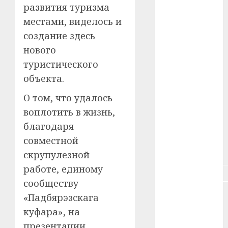
развития туризма
#зарплата
местами, виделось и
создание здесь
#здоровье
нового
#ип
туристического
объекта.
#кража
О том, что удалось
#кредит
воплотить в жизнь,
благодаря
#курс_валют
совместной
#налог
скрупулезной
работе, единому
#недвижимость
сообществу
#новости
«Падбярэзскага
компаний
куфара», на
#пенсия
презентации