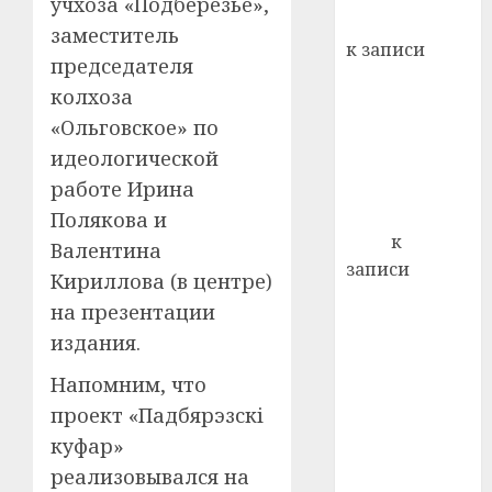
учхоза «Подберезье»,
Вывоз мусора
21.07.202
заместитель
к записи
председателя
0
Ежегодно 1
колхоза
декабря
«Ольговское» по
отмечается
идеологической
Всемирный
день борьбы
работе Ирина
со СПИДом
Полякова и
Егор
к
Валентина
записи
Кириллова (в центре)
Сладкое дело
на презентации
по душе —
издания.
пчеловодство
— много лет
Напомним, что
назад выбрал
проект «Падбярэзскі
себе житель
куфар»
д. Бибиревка
реализовывался на
Витебского