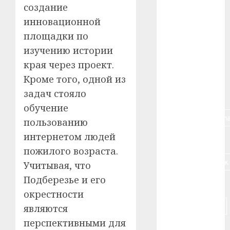
создание
#авто
инновационной
#алкоголь
площадки по
изучению истории
#банк
края через проект.
#беларусь
Кроме того, одной из
задач стояло
#бизнес
обучение
#брестская_обла
пользованию
интернетом людей
#германия
пожилого возраста.
#дальнобойщик
Учитывая, что
Подберезье и его
#деньга
окрестности
#долгожитель
являются
перспективными для
#животное