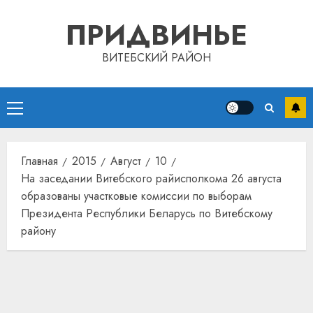
Перейти
ПРИДВИНЬЕ
к
содержимому
ВИТЕБСКИЙ РАЙОН
Основное
меню
Главная
2015
Август
10
На заседании Витебского райисполкома 26 августа
образованы участковые комиссии по выборам
Президента Республики Беларусь по Витебскому
району
Автом
как
цифро
устрой