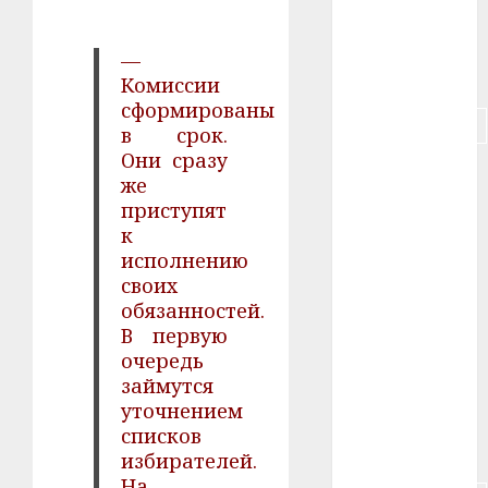
#пенсия
—
#питание
Комиссии
сформированы
#подорожание
в срок.
Они сразу
#польша
же
приступят
#путешествие
к
исполнению
#работа
своих
обязанностей.
#россия
В первую
#сигарета
очередь
займутся
#собака
уточнением
списков
#сон
избирателей.
На