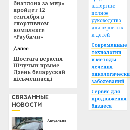
биатлона за мир»
аллергии:
пройдет 12
полное
сентября в
руководство
спортивном
для взрослых
комплексе
и детей
«Раубичи»
Современные
Далее
технологии
Шостага верасня
Следующая
и методы
Шчучын прыме
запись:
лечения
Дзень беларускай
онкологически
пісьменнасці
заболеваний
Сервис для
СВЯЗАННЫЕ
продвижения
НОВОСТИ
бизнеса
Актуально
Автомобиль