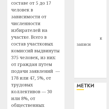
д. Бибиревка
составе от 5 до 17
Витебского
человек в
района
зависимости от
Владимир
численности
Комаров
избирателей на
Антонина
участке. Всего в
Федоровна
к
состав участковых
записи
комиссий выдвинуты
Поможем
вместе Насте
375 человек, из них:
Питерской
от граждан путем
победить
подачи заявлений —
болезнь
178 или 47, 5%, от
трудовых
МЕТКИ
коллективов — 30
или 8%, от
#blizko
общественных