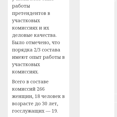
работы
#животное
претендентов в
#зарплата
участковых
комиссиях и их
#здоровье
деловые качества.
#ип
Было отмечено, что
порядка 2/3 состава
#кража
имеют опыт работы в
участковых
#кредит
комиссиях.
#курс_валют
Всего в составе
#налог
комиссий 266
женщин, 18 человек в
#недвижимость
возрасте до 30 лет,
#новости
госслужащих — 19.
компаний