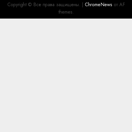
Copyright © Все права защищены.
|
ChromeNews
от AF
themes.