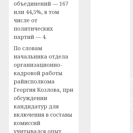
#tochka
объединений — 167
или 44,5%, в том
#авто
числе от
#алкоголь
политических
партий — 4.
#банк
По словам
#беларусь
начальника отдела
организационно-
#бизнес
кадровой работы
#брестская_обла
райисполкома
Георгия Козлова, при
#германия
обсуждении
#дальнобойщик
кандидатур для
включения в составы
#деньга
комиссий
#долгожитель
учитывался опыт