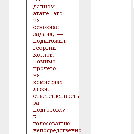
#строительство
данном
этапе это
#сша
их
основная
#телефон
задача, —
подытожил
#технологии
Георгий
Козлов. —
#умер
Помимо
#учёный
прочего,
на
#цена
комиссиях
лежит
Брест
ответственность
за
Китай
подготовку
к
гибель
голосованию,
непосредственно
интерьер