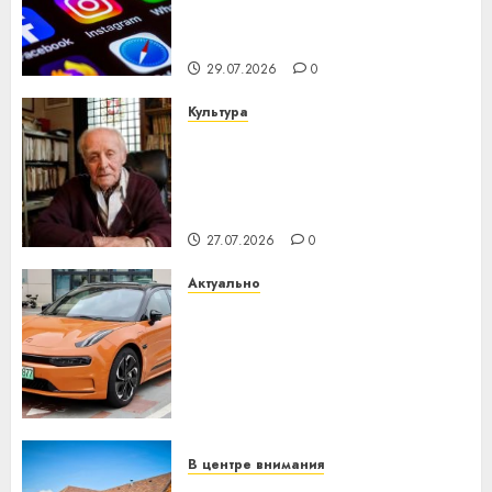
центра искусственного
интеллекта
29.07.2026
0
Культура
У Мінску 120 гадоў таму
нарадзіўся Ежы Гедройц —
паслядоўны абаронца
незалежнасці Беларусі
27.07.2026
0
Актуально
Автомобиль как цифровое
устройство: почему
программное обеспечение
становится важнее
механики
23.07.2026
0
В центре внимания
Витебская область за месяц