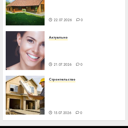
потеряла 13 деревень и
хуторов
22.07.2026
0
Актуально
Здоровье зубов каждый
день: почему профилактика
важнее сложного лечения
21.07.2026
0
Строительство
Идеи подарков к
профессиональному
празднику День строителя
для коллег
15.07.2026
0