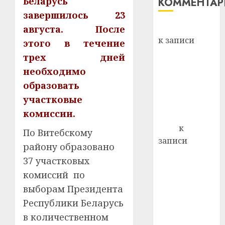
Беларусь
КОММЕНТА
и
Здоро
хуторо
зубов
завершилось 23
кажды
Вывоз мусора
августа. После
22.07.202
день:
к записи
этого в течение
почем
0
5
Ежегодно 1
трех дней
профи
декабря
важне
необходимо
отмечается
сложн
образовать
Всемирный
лечен
участковые
день борьбы
21.07.202
комиссии.
со СПИДом
0
Егор
к
По Витебскому
записи
району образовано
Сладкое дело
37 участковых
по душе —
комиссий по
пчеловодство
выборам Президента
— много лет
Республики Беларусь
назад выбрал
себе житель
в количественном