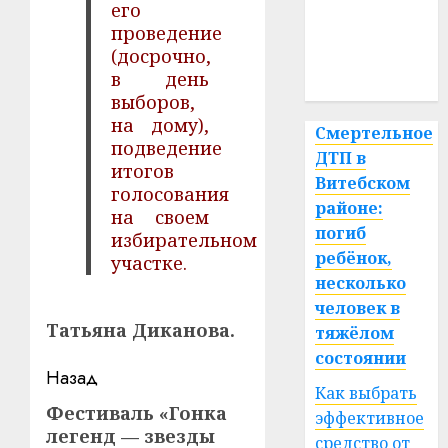
его
проведение
медицина
(досрочно,
в день
спорт
выборов,
на дому),
Смертельное
подведение
ДТП в
итогов
Витебском
голосования
районе:
на своем
погиб
избирательном
ребёнок,
участке.
несколько
человек в
Татьяна Диканова.
тяжёлом
состоянии
Навигация
Назад
Как выбрать
записи
Фестиваль «Гонка
Предыдущая
эффективное
легенд — звезды
запись:
средство от