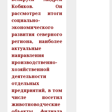
У Мінску 120
Кобяков. Он
гадоў таму
рассмотрел итоги
нарадзіўся
социально-
Ежы Гедройц
экономического
—
паслядоўны
развития северного
абаронца
региона, наиболее
незалежнасці
актуальные
Беларусі
направления
Автомобиль
производственно-
как
хозяйственной
цифровое
деятельности
устройство:
отдельных
почему
программное
предприятий, в том
обеспечение
числе посетил
становится
животноводческие
важнее
объекты филиала