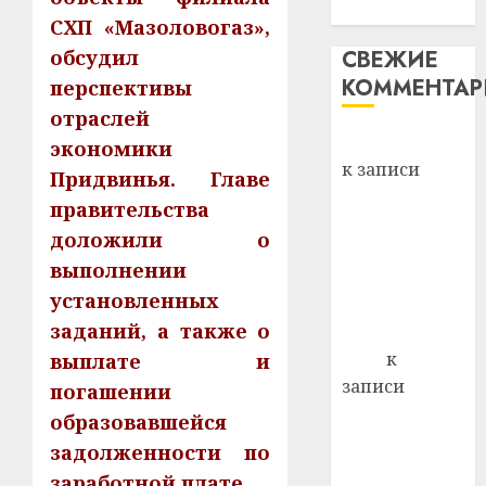
механики
СХП «Мазоловогаз»,
обсудил
СВЕЖИЕ
КОММЕНТА
перспективы
отраслей
Вывоз мусора
экономики
к записи
Придвинья. Главе
Ежегодно 1
правительства
декабря
доложили о
отмечается
выполнении
Всемирный
установленных
день борьбы
заданий, а также о
со СПИДом
Егор
к
выплате и
записи
погашении
Сладкое дело
образовавшейся
по душе —
задолженности по
пчеловодство
заработной плате.