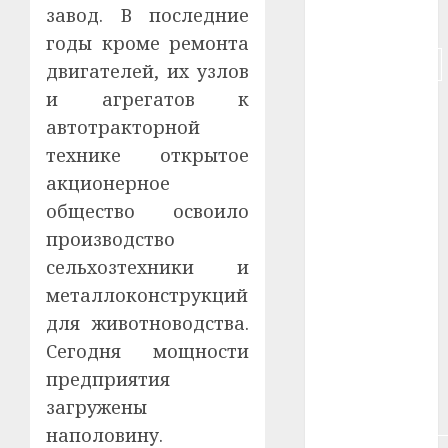
завод. В последние
#деньга
годы кроме ремонта
#долгожитель
двигателей, их узлов
и агрегатов к
#животное
автотракторной
#зарплата
технике открытое
акционерное
#здоровье
общество освоило
#ип
производство
сельхозтехники и
#кража
металлоконструкций
#кредит
для животноводства.
Сегодня мощности
#курс_валют
предприятия
загружены
#налог
наполовину.