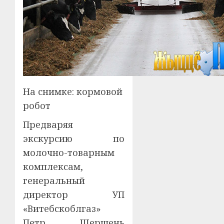
На снимке: кормовой
робот
Предваряя
экскурсию по
молочно-товарным
комплексам,
генеральный
директор УП
«Витебскоблгаз»
Петр Шершень