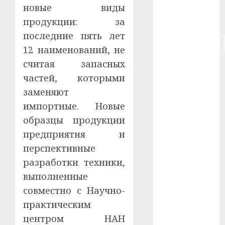
#собака
новые виды
продукции: за
#сон
последние пять лет
#строительство
12 наименований, не
считая запасных
#сша
частей, которыми
#телефон
заменяют
импортные. Новые
#технологии
образцы продукции
#умер
предприятия и
перспективные
#учёный
разработки техники,
#цена
выполненные
совместно с Научно-
Брест
практическим
Китай
центром НАН