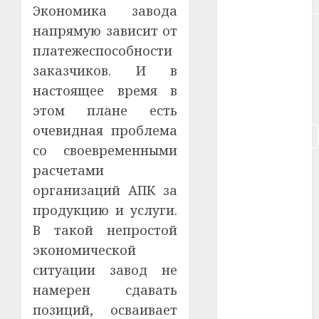
#недвижимость
Экономика завода
напрямую зависит от
#новости
компаний
платежеспособности
заказчиков. И в
#пенсия
настоящее время в
#питание
этом плане есть
очевидная проблема
#подорожание
со своевременными
#польша
расчетами
организаций АПК за
#путешествие
продукцию и услуги.
#работа
В такой непростой
экономической
#россия
ситуации завод не
#сигарета
намерен сдавать
позиций, осваивает