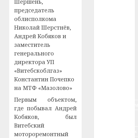
Шершень,
председатель
#blizko
облисполкома
#tochka
Николай Шерстнёв,
Андрей Кобяков и
#авто
заместитель
#алкоголь
генерального
директора УП
#банк
«Витебскоблгаз»
#беларусь
Константин Почепко
на МТФ «Мазолово»
#бизнес
Первым объектом,
#брестская_обла
где побывал Андрей
Кобяков, был
#германия
Витебский
#дальнобойщик
мотороремонтный