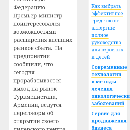
Как выбрать
Федерацию.
эффективное
Премьер-министр
средство от
поинтересовался
аллергии:
возможностями
полное
расширения внешних
руководство
рынков сбыта. На
для взрослых
предприятии
и детей
сообщили, что
Современные
сегодня
технологии
прорабатывается
и методы
выход на рынок
лечения
онкологически
Туркменистана,
заболеваний
Армении, ведутся
переговоры об
Сервис для
открытии своего
продвижения
бизнеса
дилерского центра