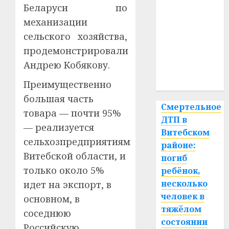
Беларуси по
гибель
механизации
интерьер
сельского хозяйства,
продемонстрировали
медицина
Андрею Кобякову.
спорт
Преимущественно
большая часть
Смертельное
товара — почти 95%
ДТП в
— реализуется
Витебском
сельхозпредприятиям
районе:
Витебской области, и
погиб
только около 5%
ребёнок,
несколько
идет на экспорт, в
человек в
основном, в
тяжёлом
соседнюю
состоянии
Российскую