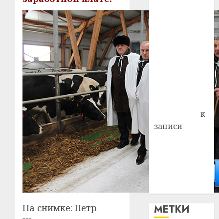
— много лет
назад выбрал
себе житель
д. Бибиревка
Витебского
района
Владимир
Комаров
Антонина
Федоровна
к
записи
Поможем
вместе Насте
Питерской
победить
болезнь
На снимке: Петр
МЕТКИ