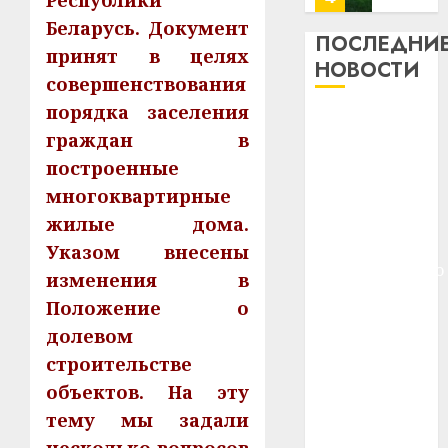
Республики
и
Здоро
Беларусь. Документ
хуторо
зубов
ПОСЛЕДНИ
принят в целях
кажды
НОВОСТИ
22.07.202
день:
совершенствования
почем
0
5
порядка заселения
Meta и
профи
граждан в
BlackRock
важне
построенные
сложн
вложат $14
Meta
лечен
и
многоквартирные
млрд в
BlackR
строительство
жилые дома.
21.07.202
вложа
центра
Указом внесены
$14
0
1
искусственного
изменения в
млрд
интеллекта
в
Положение о
У Мінску 120
строит
У
долевом
гадоў таму
центр
Мінску
строительстве
искусс
нарадзіўся
120
интел
объектов. На эту
гадоў
Ежы Гедройц
таму
2
тему мы задали
—
29.07.202
нарадз
паслядоўны