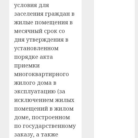
условия для
#телефон
заселения граждан в
жилые помещения в
#технологии
месячный срок со
#умер
дня утверждения в
установленном
#учёный
порядке акта
#цена
приемки
многоквартирного
Брест
жилого дома в
Китай
эксплуатацию (за
исключением жилых
гибель
помещений в жилом
доме, построенном
интерьер
по государственному
медицина
заказу, а также