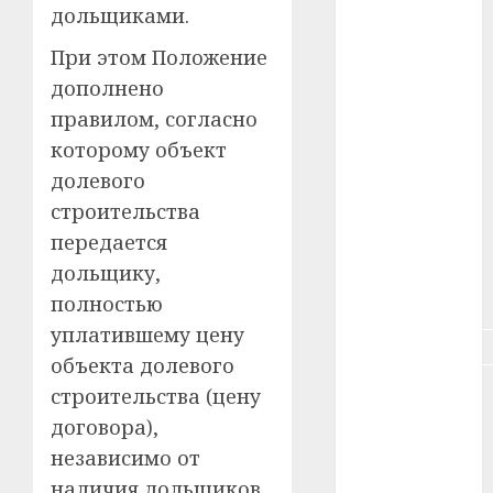
дольщиками.
#зарплата
При этом Положение
#здоровье
дополнено
#ип
правилом, согласно
которому объект
#кража
долевого
#кредит
строительства
передается
#курс_валют
дольщику,
#налог
полностью
уплатившему цену
#недвижимость
объекта долевого
#новости
строительства (цену
компаний
договора),
независимо от
#пенсия
наличия дольщиков,