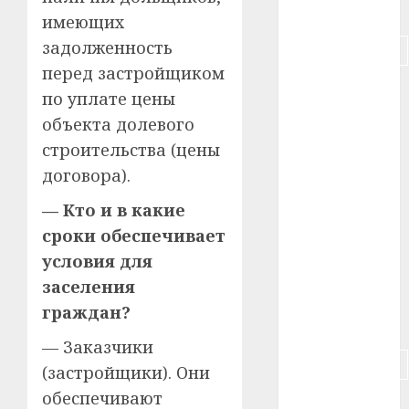
#питание
имеющих
задолженность
#подорожание
перед застройщиком
#польша
по уплате цены
объекта долевого
#путешествие
строительства (цены
#работа
договора).
#россия
— Кто и в какие
сроки обеспечивает
#сигарета
условия для
#собака
заселения
граждан?
#сон
— Заказчики
#строительство
(застройщики). Они
обеспечивают
#сша