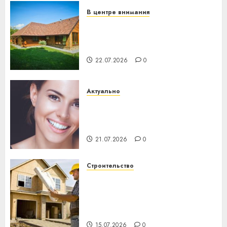
В центре внимания
Витебская область за месяц
потеряла 13 деревень и
хуторов
22.07.2026
0
Актуально
Здоровье зубов каждый
день: почему профилактика
важнее сложного лечения
21.07.2026
0
Строительство
Идеи подарков к
профессиональному
празднику День строителя
для коллег
15.07.2026
0