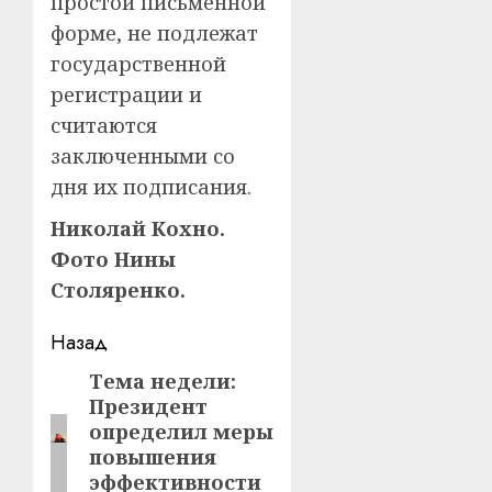
простой письменной
форме, не подлежат
государственной
регистрации и
считаются
заключенными со
дня их подписания.
Николай Кохно.
Фото Нины
Столяренко.
Навигация
Назад
записи
Тема недели:
Предыдущая
Президент
запись:
определил меры
повышения
эффективности