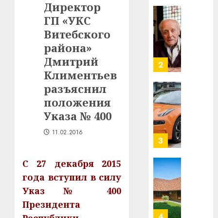
Директор
центр
Мінску
искусс
ГП «УКС
120
интел
гадоў
Витебского
таму
2
района»
29.07.202
нарадз
Дмитрий
Ежы
0
Гедро
Климентьев
Автом
—
как
разъяснил
пасля
цифро
положения
абаро
устрой
Указа № 400
незал
почем
3
Белару
прогр
11.02.2016
обеспе
27.07.202
станов
Витебс
важне
0
област
С 27 декабря 2015
механ
за
года вступил в силу
месяц
23.07.202
Указ № 400
потер
4
13
0
Президента
дерев