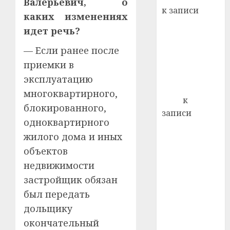
Валерьевич, о
профи
к записи
важне
каких изменениях
Ежегодно 1
сложн
идет речь?
декабря
лечен
отмечается
— Если ранее после
21.07.202
Всемирный
приемки в
0
день борьбы
эксплуатацию
со СПИДом
многоквартирного,
Егор
к
блокированного,
записи
одноквартирного
Сладкое дело
жилого дома и иных
по душе —
объектов
пчеловодство
— много лет
недвижимости
назад выбрал
застройщик обязан
себе житель
был передать
д. Бибиревка
дольщику
Витебского
окончательный
района