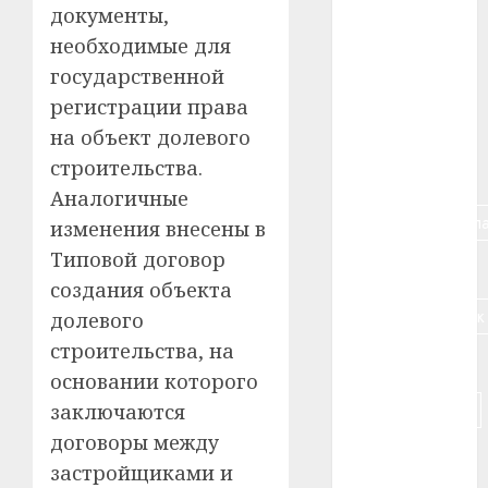
документы,
#алкоголь
необходимые для
государственной
#банк
регистрации права
#беларусь
на объект долевого
строительства.
#бизнес
Аналогичные
#брестская_обла
изменения внесены в
Типовой договор
#германия
создания объекта
#дальнобойщик
долевого
строительства, на
#деньга
основании которого
#долгожитель
заключаются
договоры между
#животное
застройщиками и