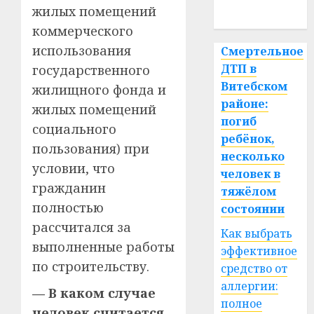
жилых помещений
спорт
коммерческого
использования
Смертельное
ДТП в
государственного
Витебском
жилищного фонда и
районе:
жилых помещений
погиб
социального
ребёнок,
пользования) при
несколько
условии, что
человек в
гражданин
тяжёлом
полностью
состоянии
рассчитался за
Как выбрать
выполненные работы
эффективное
по строительству.
средство от
аллергии:
— В каком случае
полное
человек считается