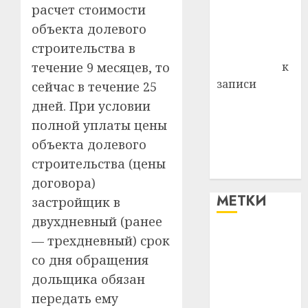
расчет стоимости
Владимир
объекта долевого
Комаров
строительства в
Антонина
Федоровна
к
течение 9 месяцев, то
записи
сейчас в течение 25
Поможем
дней. При условии
вместе Насте
полной уплаты цены
Питерской
объекта долевого
победить
строительства (цены
болезнь
договора)
МЕТКИ
застройщик в
двухдневный (ранее
— трехдневный) срок
#blizko
со дня обращения
#tochka
дольщика обязан
передать ему
#авто