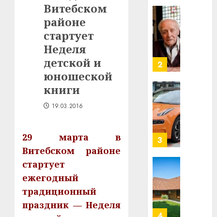
Витебском
в
строит
районе
У
центр
Мінску
стартует
искусс
120
Неделя
интел
гадоў
детской и
таму
2
29.07.202
нарадз
юношеской
Ежы
0
книги
Гедро
Автом
—
как
19.03.2016
пасля
цифро
абаро
устрой
29 марта в
незал
почем
3
Белару
прогр
Витебском районе
обеспе
стартует
27.07.202
станов
Витебс
ежегодный
важне
0
област
традиционный
механ
за
месяц
праздник — Неделя
23.07.202
потер
4