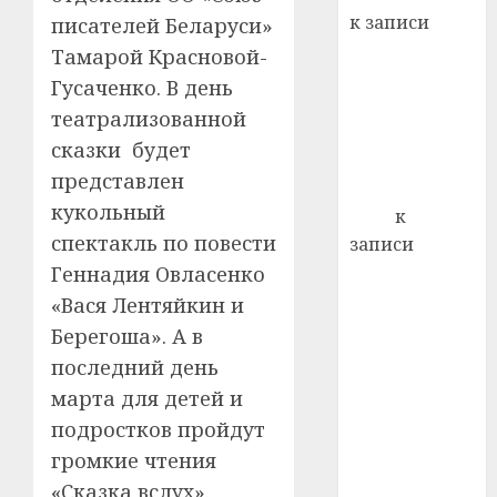
22.07.202
день:
к записи
писателей Беларуси»
почем
0
5
Ежегодно 1
Тамарой Красновой-
профи
декабря
важне
Гусаченко. В день
отмечается
сложн
театрализованной
Всемирный
лечен
сказки будет
день борьбы
21.07.202
представлен
со СПИДом
кукольный
0
Егор
к
спектакль по повести
записи
Сладкое дело
Геннадия Овласенко
по душе —
«Вася Лентяйкин и
пчеловодство
Берегоша». А в
— много лет
последний день
назад выбрал
марта для детей и
себе житель
подростков пройдут
д. Бибиревка
громкие чтения
Витебского
«Сказка вслух».
района