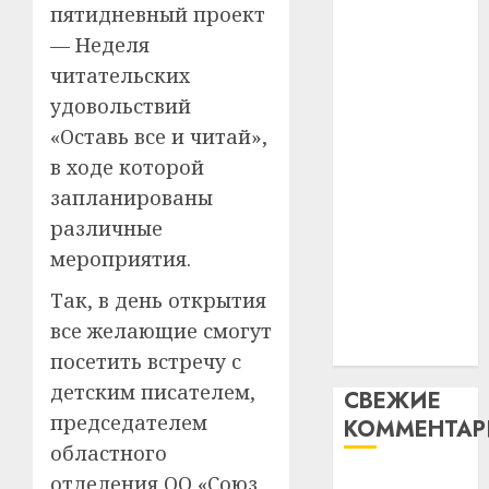
пятидневный проект
таму
2
абаронца
29.07.202
нарадз
— Неделя
незалежнасці
Ежы
0
читательских
Беларусі
Гедро
Автом
удовольствий
Автомобиль
—
как
как
пасля
«Оставь все и читай»,
цифро
абаро
цифровое
устрой
в ходе которой
незал
почем
устройство:
3
запланированы
Белару
прогр
почему
различные
обеспе
программное
27.07.202
станов
мероприятия.
Витебс
обеспечение
важне
0
област
становится
Так, в день открытия
механ
за
важнее
все желающие смогут
месяц
23.07.202
механики
потер
4
посетить встречу с
13
0
детским писателем,
СВЕЖИЕ
дерев
председателем
КОММЕНТА
и
Здоро
хуторо
областного
зубов
кажды
отделения ОО «Союз
Вывоз мусора