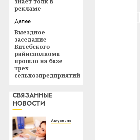
знает толк в
#питание
рекламе
#подорожание
Далее
#польша
Выездное
Следующая
заседание
запись:
#путешествие
Витебского
райисполкома
#работа
прошло на базе
трех
#россия
сельхозпредприятий
#сигарета
СВЯЗАННЫЕ
#собака
НОВОСТИ
#сон
Актуально
#строительство
Что
делать,
#сша