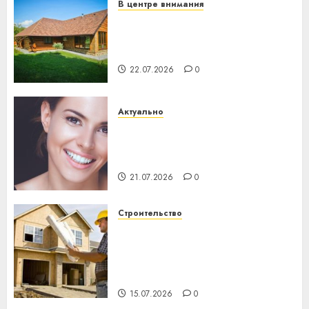
В центре внимания
Витебская область за месяц
потеряла 13 деревень и
хуторов
22.07.2026
0
Актуально
Здоровье зубов каждый
день: почему профилактика
важнее сложного лечения
21.07.2026
0
Строительство
Идеи подарков к
профессиональному
празднику День строителя
для коллег
15.07.2026
0