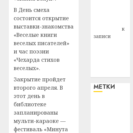
Владимир
В День смеха
Комаров
состоится открытие
Антонина
выставки-знакомства
Федоровна
к
«Веселые книги
записи
веселых писателей»
Поможем
и час поэзии
вместе Насте
Питерской
«Чехарда стихов
победить
веселых».
болезнь
Закрытие пройдет
МЕТКИ
второго апреля. В
этот день в
библиотеке
#blizko
запланированы
#tochka
мульти-караоке —
фестиваль «Минута
#авто