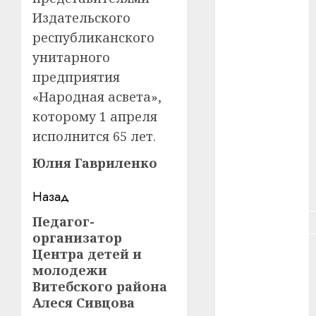
#зарплата
Издательского
республиканского
#здоровье
унитарного
#ип
предприятия
«Народная асвета»,
#кража
которому 1 апреля
#кредит
исполнится 65 лет.
#курс_валют
Юлия Гавриленко
#налог
Навигация
Назад
записи
Педагог-
Предыдущая
#недвижимость
организатор
запись:
#новости
Центра детей и
компаний
молодежи
Витебского района
#пенсия
Алеся Сивцова