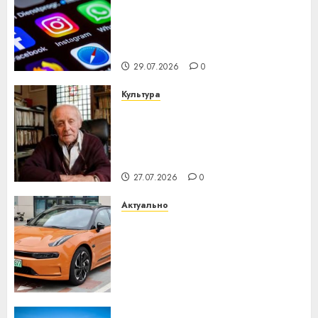
Meta и BlackRock вложат $14
млрд в строительство
центра искусственного
интеллекта
29.07.2026
0
Культура
У Мінску 120 гадоў таму
нарадзіўся Ежы Гедройц —
паслядоўны абаронца
незалежнасці Беларусі
27.07.2026
0
Актуально
Автомобиль как цифровое
устройство: почему
программное обеспечение
становится важнее
механики
23.07.2026
0