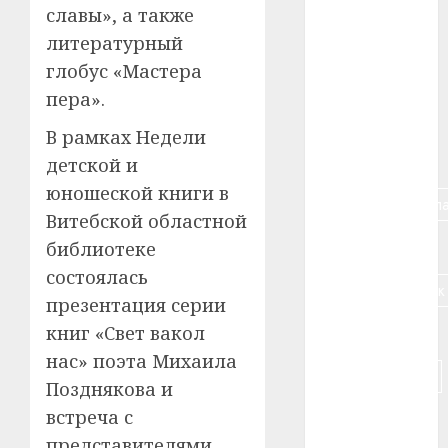
славы», а также
#алкоголь
литературный
глобус «Мастера
#банк
пера».
#беларусь
В рамках Недели
#бизнес
детской и
юношеской книги в
#брестская_обла
Витебской областной
#германия
библиотеке
состоялась
#дальнобойщик
презентация серии
книг «Свет вакол
#деньга
нас» поэта Михаила
#долгожитель
Позднякова и
встреча с
#животное
представителями