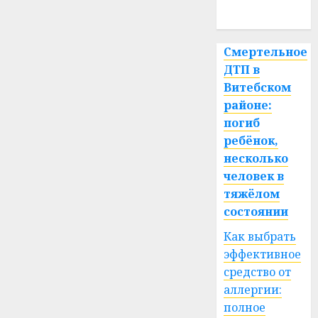
лета
спорт
07.05.2026
0
Смертельное
ДТП в
Витебском
районе:
погиб
ребёнок,
несколько
человек в
тяжёлом
состоянии
Как выбрать
эффективное
средство от
аллергии:
полное