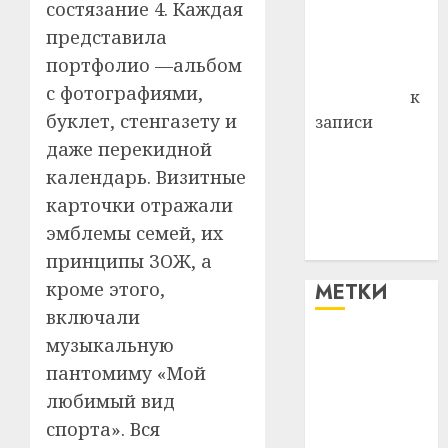
состязание 4. Каждая
Владимир
представила
Комаров
портфолио —альбом
Антонина
с фотографиями,
Федоровна
к
буклет, стенгазету и
записи
Поможем
даже перекидной
вместе Насте
календарь. Визитные
Питерской
карточки отражали
победить
эмблемы семей, их
болезнь
принципы ЗОЖ, а
кроме этого,
МЕТКИ
включали
музыкальную
#blizko
пантомиму «Мой
#tochka
любимый вид
спорта». Вся
#авто