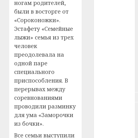
ногам родителей,
#зарплата
были в восторге от
#здоровье
«Сороконожки».
Эстафету «Семейные
#ип
лыжи» семья из трех
#кража
человек
преодолевала на
#кредит
одной паре
#курс_валют
специального
приспособления. В
#налог
перерывах между
#недвижимость
соревнованиями
проводили разминку
#новости
для ума «Заморочки
компаний
из бочки».
#пенсия
Все семьи выступили