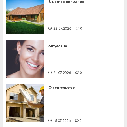
В центре внимания
Витебская область за месяц
потеряла 13 деревень и
хуторов
22.07.2026
0
Актуально
Здоровье зубов каждый
день: почему профилактика
важнее сложного лечения
21.07.2026
0
Строительство
Идеи подарков к
профессиональному
празднику День строителя
для коллег
15.07.2026
0