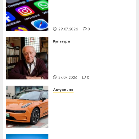
Meta и BlackRock вложат $14
млрд в строительство
центра искусственного
интеллекта
29.07.2026
0
Культура
У Мінску 120 гадоў таму
нарадзіўся Ежы Гедройц —
паслядоўны абаронца
незалежнасці Беларусі
27.07.2026
0
Актуально
Автомобиль как цифровое
устройство: почему
программное обеспечение
становится важнее
механики
23.07.2026
0