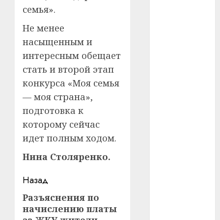
семья».
#телефон
Не менее
#технологии
насыщенным и
интересным обещает
#умер
стать и второй этап
#учёный
конкурса «Моя семья
— моя страна»,
#цена
подготовка к
Брест
которому сейчас
идет полным ходом.
Китай
Нина Столяренко.
гибель
Навигация
Назад
интерьер
записи
Разъяснения по
Предыдущая
медицина
начислению платы
запись: