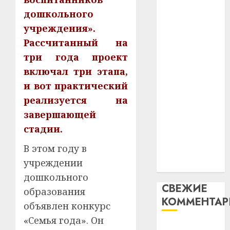
таму
2
абаронца
дошкольного
29.07.202
нарадз
незалежнасці
учреждения».
Ежы
0
Беларусі
Гедро
Автом
Рассчитанный на
Автомобиль
—
как
три года проект
как
пасля
цифро
включал три этапа,
абаро
цифровое
устрой
и вот практический
незал
почем
устройство:
3
Белару
прогр
реализуется на
почему
обеспе
завершающей
программное
27.07.202
станов
Витебс
обеспечение
стадии.
важне
0
област
становится
механ
за
В этом году в
важнее
месяц
учреждении
23.07.202
механики
потер
4
дошкольного
13
0
СВЕЖИЕ
дерев
образования
КОММЕНТА
и
Здоро
объявлен конкурс
хуторо
зубов
«Семья года». Он
кажды
Вывоз мусора