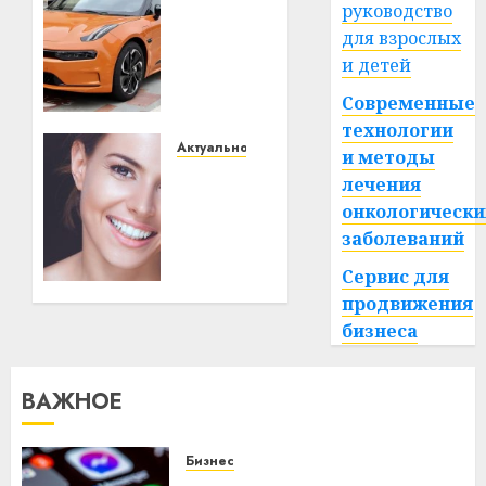
Автомобиль
руководство
как
для взрослых
цифровое
и детей
устройство:
почему
Современные
программное
технологии
обеспечение
Актуально
и методы
становится
Здоровье
лечения
важнее
зубов
онкологически
механики
каждый
заболеваний
день:
почему
23.07.2026
Сервис для
0
профилактика
продвижения
важнее
бизнеса
сложного
лечения
ВАЖНОЕ
21.07.2026
0
Бизнес