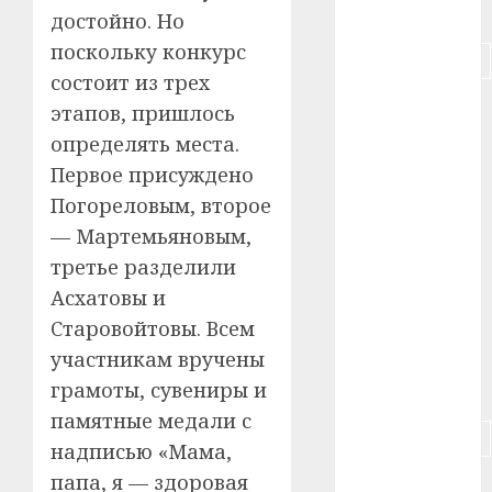
#питание
достойно. Но
поскольку конкурс
#подорожание
состоит из трех
#польша
этапов, пришлось
определять места.
#путешествие
Первое присуждено
#работа
Погореловым, второе
— Мартемьяновым,
#россия
третье разделили
#сигарета
Асхатовы и
Старовойтовы. Всем
#собака
участникам вручены
грамоты, сувениры и
#сон
памятные медали с
#строительство
надписью «Мама,
папа, я — здоровая
#сша