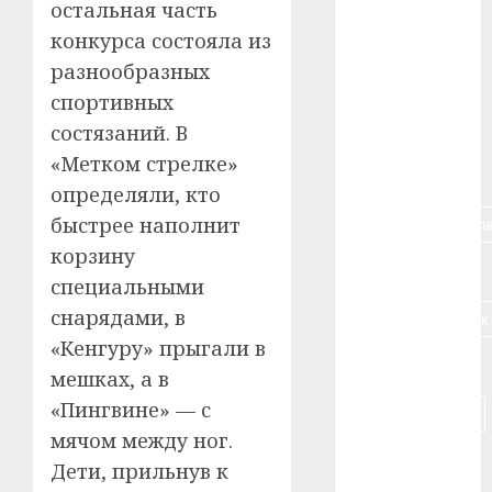
остальная часть
#алкоголь
конкурса состояла из
разнообразных
#банк
спортивных
#беларусь
состязаний. В
«Метком стрелке»
#бизнес
определяли, кто
#брестская_обла
быстрее наполнит
корзину
#германия
специальными
снарядами, в
#дальнобойщик
«Кенгуру» прыгали в
#деньга
мешках, а в
«Пингвине» — с
#долгожитель
мячом между ног.
#животное
Дети, прильнув к