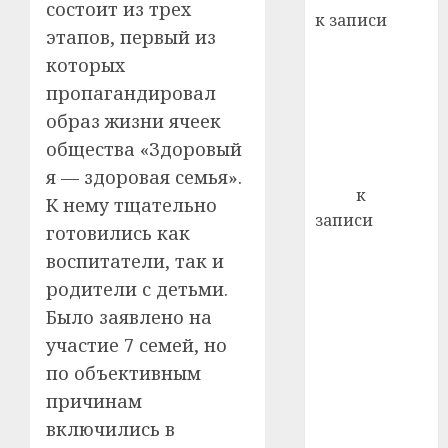
22.07.202
состоит из трех
день:
к записи
почем
0
этапов, первый из
5
Ежегодно 1
профи
которых
декабря
важне
пропагандировал
отмечается
сложн
образ жизни ячеек
Всемирный
лечен
день борьбы
общества «Здоровый
21.07.202
со СПИДом
я — здоровая семья».
0
Егор
к
К нему тщательно
записи
готовились как
Сладкое дело
воспитатели, так и
по душе —
родители с детьми.
пчеловодство
Было заявлено на
— много лет
участие 7 семей, но
назад выбрал
себе житель
по объективным
д. Бибиревка
причинам
Витебского
включились в
района