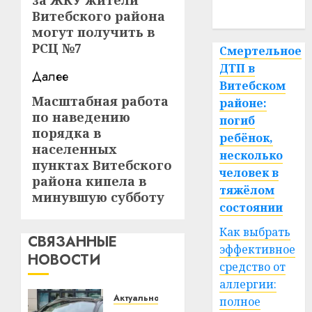
за ЖКУ жители
спорт
Витебского района
могут получить в
РСЦ №7
Смертельное
ДТП в
Далее
Витебском
Масштабная работа
Следующая
районе:
по наведению
запись:
погиб
порядка в
ребёнок,
населенных
несколько
пунктах Витебского
человек в
района кипела в
тяжёлом
минувшую субботу
состоянии
Как выбрать
СВЯЗАННЫЕ
эффективное
НОВОСТИ
средство от
аллергии:
Актуально
полное