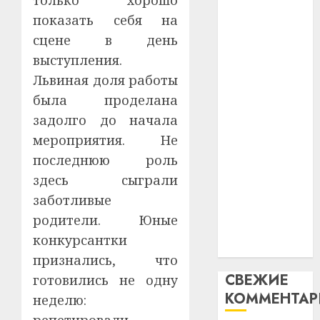
только хорошо
интел
гадоў
паслядоўны
показать себя на
таму
2
абаронца
29.07.202
сцене в день
нарадз
незалежнасці
Ежы
выступления.
0
Беларусі
Гедро
Автом
Львиная доля работы
Автомобиль
—
как
была проделана
как
пасля
цифро
задолго до начала
абаро
цифровое
устрой
незал
почем
мероприятия. Не
устройство:
3
Белару
прогр
почему
последнюю роль
обеспе
программное
здесь сыграли
27.07.202
станов
Витебс
обеспечение
заботливые
важне
0
област
становится
механ
за
родители. Юные
важнее
месяц
конкурсантки
23.07.202
механики
потер
4
признались, что
13
0
СВЕЖИЕ
готовились не одну
дерев
КОММЕНТА
и
Здоро
неделю:
хуторо
зубов