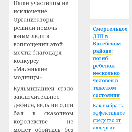
медицина
Наши участницы не
исключение.
спорт
Организаторы
решили помочь
Смертельное
юным леди в
ДТП в
Витебском
воплощении этой
районе:
мечты благодаря
погиб
конкурсу
ребёнок,
«Маленькие
несколько
модницы».
человек в
тяжёлом
Кульминацией стало
состоянии
заключительное
дефиле, ведь ни один
Как выбрать
бал в сказочном
эффективное
средство от
королевстве не
аллергии:
может обойтись без