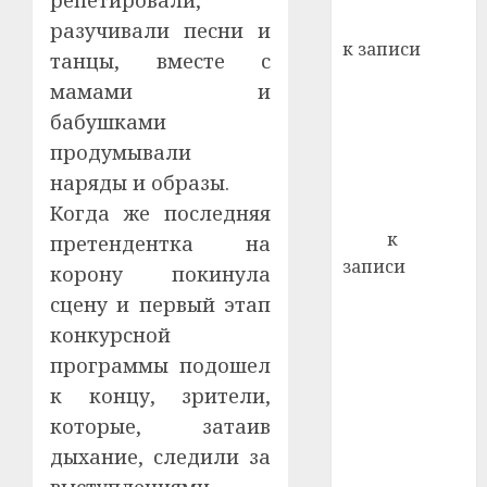
репетировали,
кажды
Вывоз мусора
разучивали песни и
22.07.202
день:
к записи
танцы, вместе с
почем
0
5
Ежегодно 1
профи
мамами и
декабря
важне
бабушками
отмечается
сложн
продумывали
Всемирный
лечен
наряды и образы.
день борьбы
21.07.202
Когда же последняя
со СПИДом
0
Егор
к
претендентка на
записи
корону покинула
Сладкое дело
сцену и первый этап
по душе —
конкурсной
пчеловодство
программы подошел
— много лет
к концу, зрители,
назад выбрал
которые, затаив
себе житель
дыхание, следили за
д. Бибиревка
Витебского