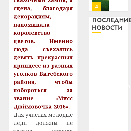
сказочный замок, а
23.07.202
потер
4
сцена, благодаря
13
0
декорациям,
дерев
ПОСЛЕДНИ
напоминала
и
Здоро
НОВОСТИ
хуторо
зубов
королевство
кажды
цветов. Именно
22.07.202
Meta и
день:
сюда съехались
BlackRock
почем
0
5
девять прекрасных
вложат $14
профи
важне
млрд в
принцесс из разных
сложн
Meta
строительство
уголков Витебского
лечен
и
центра
района, чтобы
BlackR
искусственного
21.07.202
побороться за
вложа
интеллекта
$14
0
1
звание «Мисс
У Мінску 120
млрд
Дюймовочка-2016».
гадоў таму
в
Для участия молодые
нарадзіўся
строит
У
центр
леди должны не
Ежы Гедройц
Мінску
искусс
120
—