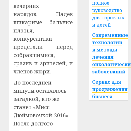
полное
вечерних
руководство
нарядов. Надев
для взрослых
шикарные бальные
и детей
платья,
Современные
конкурсантки
технологии
предстали перед
и методы
собравшимися,
лечения
сразив и зрителей, и
онкологически
членов жюри.
заболеваний
Сервис для
До последней
продвижения
минуты оставалось
бизнеса
загадкой, кто же
станет «Мисс
Дюймовочкой-2016».
После долгого