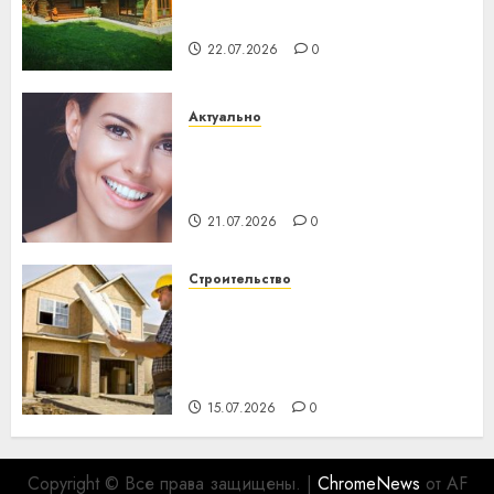
хуторов
22.07.2026
0
Актуально
Здоровье зубов каждый
день: почему профилактика
важнее сложного лечения
21.07.2026
0
Строительство
Идеи подарков к
профессиональному
празднику День строителя
для коллег
15.07.2026
0
Copyright © Все права защищены.
|
ChromeNews
от AF