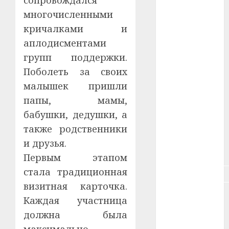
сопровождался
многочисленными
#зарплата
кричалками и
#здоровье
аплодисментами
групп поддержки.
#ип
Поболеть за своих
малышек пришли
#кража
папы, мамы,
#кредит
бабушки, дедушки, а
также родственники
#курс_валют
и друзья.
#налог
Первым этапом
стала традиционная
#недвижимость
визитная карточка.
#новости
Каждая участница
компаний
должна была
#пенсия