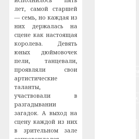
исполнилось пять
#авто
лет, самой старшей
— семь, но каждая из
#алкоголь
них держалась на
#банк
сцене как настоящая
королева. Девять
#беларусь
юных дюймовочек
#бизнес
пели, танцевали,
проявляли свои
#брестская_обла
артистические
#германия
таланты,
участвовали в
#дальнобойщик
разгадывании
#деньга
загадок. А выход на
сцену каждой из них
#долгожитель
в зрительном зале
#животное