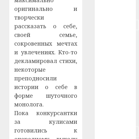
максимально
оригинально и
#питание
творчески
#подорожание
рассказать о себе,
своей семье,
#польша
сокровенных мечтах
#путешествие
и увлечениях. Кто-то
декламировал стихи,
#работа
некоторые
преподносили
#россия
истории о себе в
#сигарета
форме шуточного
монолога.
#собака
Пока конкурсантки
#сон
за кулисами
готовились к
#строительство