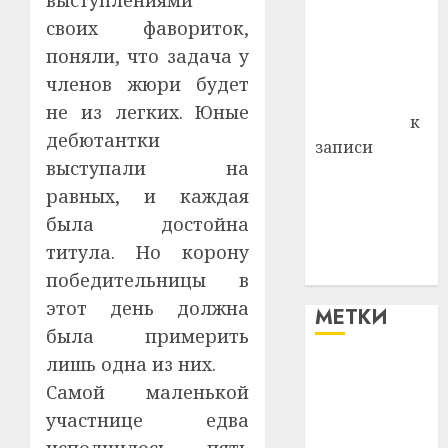
выступлениями
района
своих фавориток,
Владимир
поняли, что задача у
Комаров
членов жюри будет
Антонина
не из легких. Юные
Федоровна
к
дебютантки
записи
выступали на
Поможем
равных, и каждая
вместе Насте
Питерской
была достойна
победить
титула. Но корону
болезнь
победительницы в
этот день должна
МЕТКИ
была примерить
лишь одна из них.
#blizko
Самой маленькой
#tochka
участнице едва