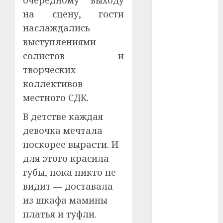
очередному выходу
#сша
на сцену, гости
наслаждались
#телефон
выступлениями
#технологии
солистов и
творческих
#умер
коллективов
#учёный
местного СДК.
В детстве каждая
#цена
девочка мечтала
Брест
поскорее вырасти. И
для этого красила
Китай
губы, пока никто не
гибель
видит — доставала
из шкафа мамины
интерьер
платья и туфли.