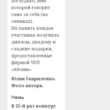
Шелудько, имя
которой говорит
само за себя (на
снимках).
На память каждая
участница получила
диплом, диадему и
сладкие подарки,
предоставленные
фирмой ЧУП
«Абоим».
Юлия Гавриленко.
Фото автора.
Навигация
Назад
записи
В 25-й раз конкурс
Предыдущая