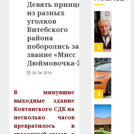
1
Девять принцесс
млрд
из разных
в
строит
уголков
У
центр
Мінску
Витебского
искусс
120
района
интел
гадоў
поборолись за
таму
2
29.07.202
нарадз
звание «Мисс
Ежы
0
Дюймовочка-2016»
Гедро
Автом
—
как
26.04.2016
пасля
цифро
абаро
устрой
В минувшие
незал
почем
3
Белару
прогр
выходные здание
обеспе
Коптянского СДК на
27.07.202
станов
Витебс
несколько часов
важне
0
област
превратилось в
механ
за
месяц