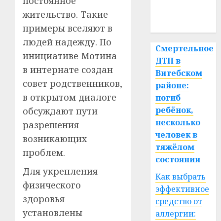
постоянное
медицина
жительство. Такие
спорт
примеры вселяют в
людей надежду. По
Смертельное
инициативе Мотина
ДТП в
в интернате создан
Витебском
совет родственников,
районе:
в открытом диалоге
погиб
ребёнок,
обсуждают пути
несколько
разрешения
человек в
возникающих
тяжёлом
проблем.
состоянии
Для укрепления
Как выбрать
физического
эффективное
здоровья
средство от
установлены
аллергии: