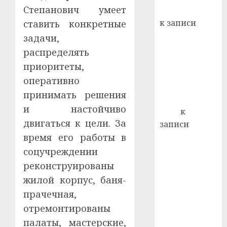
кажды
Степанович умеет
Вывоз мусора
22.07.202
день:
к записи
ставить конкретные
почем
0
5
Ежегодно 1
задачи,
профи
декабря
распределять
важне
отмечается
сложн
приоритеты,
Всемирный
лечен
оперативно
день борьбы
21.07.202
принимать решения
со СПИДом
и настойчиво
0
Егор
к
двигаться к цели. За
записи
время его работы в
Сладкое дело
по душе —
соцучреждении
пчеловодство
реконструированы
— много лет
жилой корпус, баня-
назад выбрал
прачечная,
себе житель
отремонтированы
д. Бибиревка
палаты, мастерские,
Витебского