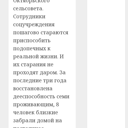
Октябрьского
#сша
сельсовета.
Сотрудники
#телефон
соцучреждения
#технологии
пошагово стараются
приспособить
#умер
подопечных к
#учёный
реальной жизни. И
их старания не
#цена
проходят даром. За
Брест
последние три года
восстановлена
Китай
дееспособность семи
гибель
проживающим, 8
человек близкие
интерьер
забрали домой на