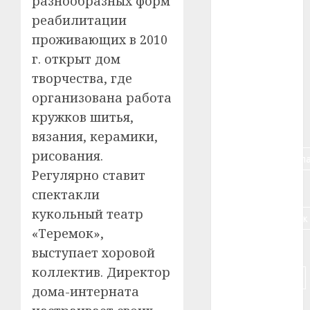
разнообразных форм
#авто
реабилитации
проживающих в 2010
#алкоголь
г. открыт дом
#банк
творчества, где
организована работа
#беларусь
кружков шитья,
#бизнес
вязания, керамики,
рисования.
#брестская_обла
Регулярно ставит
#германия
спектакли
кукольный театр
#дальнобойщик
«Теремок»,
#деньга
выступает хоровой
коллектив. Директор
#долгожитель
дома-интерната
#животное