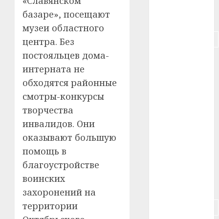
«Славянском
базаре», посещают
#питание
музеи областного
#подорожание
центра. Без
постояльцев дома-
#польша
интерната не
#путешествие
обходятся районные
смотры-конкурсы
#работа
творчества
#россия
инвалидов. Они
оказывают большую
#сигарета
помощь в
благоустройстве
#собака
воинских
#сон
захоронений на
территории
#строительство