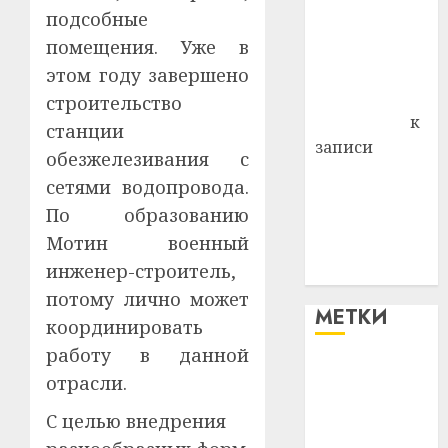
подсобные
района
помещения. Уже в
Владимир
Комаров
этом году завершено
Антонина
строительство
Федоровна
к
станции
записи
обезжелезивания с
Поможем
сетями водопровода.
вместе Насте
По образованию
Питерской
Мотин военный
победить
инженер-строитель,
болезнь
потому лично может
МЕТКИ
координировать
работу в данной
#blizko
отрасли.
#tochka
С целью внедрения