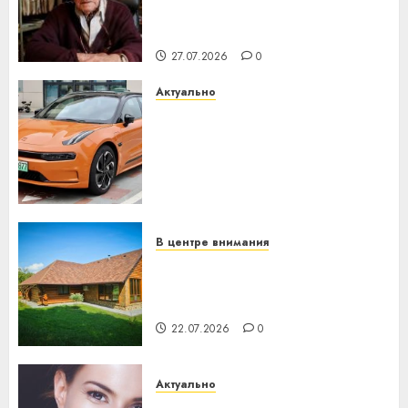
паслядоўны абаронца
незалежнасці Беларусі
27.07.2026
0
Актуально
Автомобиль как цифровое
устройство: почему
программное обеспечение
становится важнее
механики
23.07.2026
0
В центре внимания
Витебская область за месяц
потеряла 13 деревень и
хуторов
22.07.2026
0
Актуально
Здоровье зубов каждый