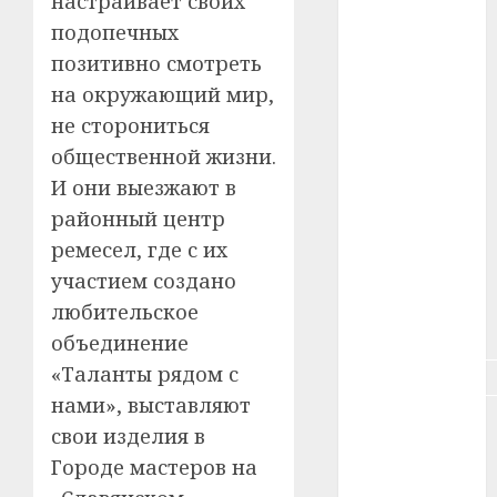
настраивает своих
подопечных
#зарплата
позитивно смотреть
#здоровье
на окружающий мир,
не сторониться
#ип
общественной жизни.
#кража
И они выезжают в
районный центр
#кредит
ремесел, где с их
участием создано
#курс_валют
любительское
#налог
объединение
«Таланты рядом с
#недвижимость
нами», выставляют
#новости
свои изделия в
компаний
Городе мастеров на
#пенсия