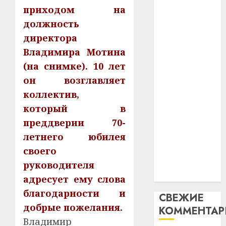
интел
гадоў
приходом на
паслядоўны
таму
2
должность
абаронца
29.07.202
нарадз
незалежнасці
директора
Ежы
0
Беларусі
Владимира Мотина
Гедро
Автом
Автомобиль
—
как
(на снимке). 10 лет
как
пасля
цифро
он возглавляет
абаро
цифровое
устрой
коллектив,
незал
почем
устройство:
3
который в
Белару
прогр
почему
обеспе
преддверии 70-
программное
27.07.202
станов
Витебс
летнего юбилея
обеспечение
важне
0
област
становится
своего
механ
за
важнее
руководителя
месяц
23.07.202
механики
потер
адресует ему слова
4
13
0
благодарности и
СВЕЖИЕ
дерев
добрые пожелания.
КОММЕНТА
и
Здоро
Владимир
хуторо
зубов