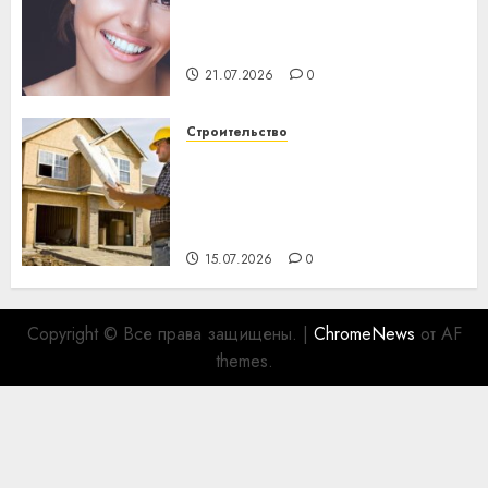
день: почему профилактика
важнее сложного лечения
21.07.2026
0
Строительство
Идеи подарков к
профессиональному
празднику День строителя
для коллег
15.07.2026
0
Copyright © Все права защищены.
|
ChromeNews
от AF
themes.