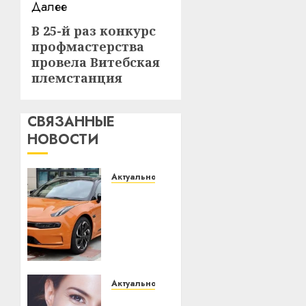
Далее
В 25-й раз конкурс
Следующая
профмастерства
запись:
провела Витебская
племстанция
СВЯЗАННЫЕ
НОВОСТИ
Актуально
Автомобиль
как
цифровое
устройство:
почему
программное
обеспечение
Актуально
становится
Здоровье