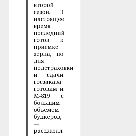
второй
сезон. В
настоящее
время
последний
готов к
приемке
зерна, но
для
подстраховки
и сдачи
госзаказа
готовим и
М-819 с
большим
объемом
бункеров,
—
рассказал