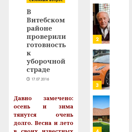
Сезонный вопрос
Ежы
0
В
Гедро
Автом
—
Витебском
как
пасля
цифро
районе
абаро
устрой
проверили
незал
почем
3
готовность
Белару
прогр
обеспе
к
27.07.202
станов
Витебс
уборочной
важне
0
област
страде
механ
за
месяц
17.07.2016
23.07.202
потер
4
13
0
дерев
Давно замечено:
и
Здоро
осень и зима
хуторо
зубов
тянутся очень
кажды
22.07.202
долго. Весна и лето
день:
почем
0
в своих известных
5