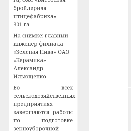
#зарплата
бройлерная
птицефабрика» —
#здоровье
301 га.
#ип
На снимке: главный
#кража
инженер филиала
«Зеленая Нива» ОАО
#кредит
«Керамика»
#курс_валют
Александр
Ильющенко
#налог
Во всех
#недвижимость
сельскохозяйственных
предприятиях
#новости
компаний
завершаются работы
по подготовке
#пенсия
зерноуборочной