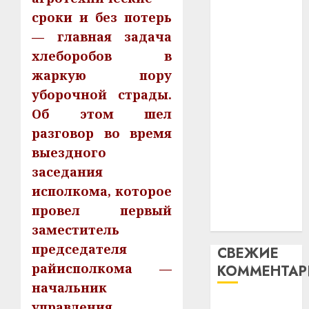
незал
почем
3
абаронца
сроки и без потерь
Белару
прогр
незалежнасці
— главная задача
обеспе
27.07.202
Беларусі
станов
хлеборобов в
Витебс
Автомобиль
важне
0
област
жаркую пору
как
механ
за
уборочной страды.
цифровое
месяц
23.07.202
Об этом шел
потер
устройство:
4
13
разговор во время
0
почему
дерев
выездного
программное
и
Здоро
обеспечение
заседания
хуторо
зубов
становится
исполкома, которое
кажды
22.07.202
важнее
день:
провел первый
механики
почем
0
5
заместитель
профи
председателя
СВЕЖИЕ
важне
райисполкома —
КОММЕНТА
сложн
лечен
начальник
Вывоз мусора
управления