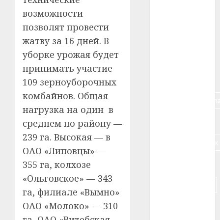
возможности
#алкоголь
позволят провести
#банк
жатву за 16 дней. В
уборке урожая будет
#беларусь
принимать участие
#бизнес
109 зерноуборочных
комбайнов. Общая
#брестская_обла
нагрузка на один в
#германия
среднем по району —
239 га. Высокая — в
#дальнобойщик
ОАО «Липовцы» —
#деньга
355 га, колхозе
«Ольговское» — 343
#долгожитель
га, филиале «Вымно»
ОАО «Молоко» — 310
#животное
га, ОАО «Витебская