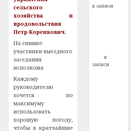
21.07.202
к записи
сельского
0
Ежегодно 1
хозяйства и
декабря
продовольствия
отмечается
Петр Коренкович.
Всемирный
день борьбы
На снимке:
со СПИДом
участники выездного
Егор
к
заседания
записи
исполкома
Сладкое дело
Каждому
по душе —
пчеловодство
руководителю
— много лет
хочется по
назад выбрал
максимуму
себе житель
использовать
д. Бибиревка
хорошую погоду,
Витебского
чтобы в кратчайшие
района