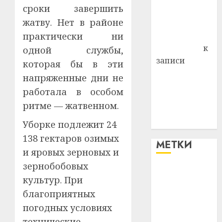
сроки завершить
Владимир
жатву. Нет в районе
Комаров
практически ни
Антонина
Федоровна
к
одной службы,
записи
которая бы в эти
Поможем
напряженные дни не
вместе Насте
работала в особом
Питерской
ритме — жатвенном.
победить
болезнь
Уборке подлежит 24
138 гектаров озимых
МЕТКИ
и яровых зерновых и
зернобобовых
#blizko
культур. При
благоприятных
#tochka
погодных условиях
#авто
технические