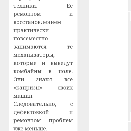
#питание
техники. Ее
ремонтом и
#подорожание
восстановлением
#польша
практически
повсеместно
#путешествие
занимаются те
#работа
механизаторы,
которые и выведут
#россия
комбайны в поле.
#сигарета
Они знают все
«капризы» своих
#собака
машин.
Следовательно, с
#сон
дефектовкой и
#строительство
ремонтом проблем
уже меньше.
#сша