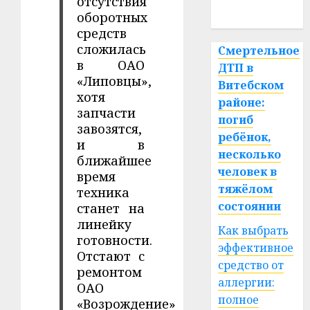
отсутствия
спорт
оборотных
средств
сложилась
Смертельное
в ОАО
ДТП в
«Липовцы»,
Витебском
хотя
районе:
запчасти
погиб
завозятся,
ребёнок,
и в
несколько
ближайшее
человек в
время
тяжёлом
техника
состоянии
станет на
линейку
Как выбрать
готовности.
эффективное
Отстают с
средство от
ремонтом
аллергии:
ОАО
полное
«Возрождение»