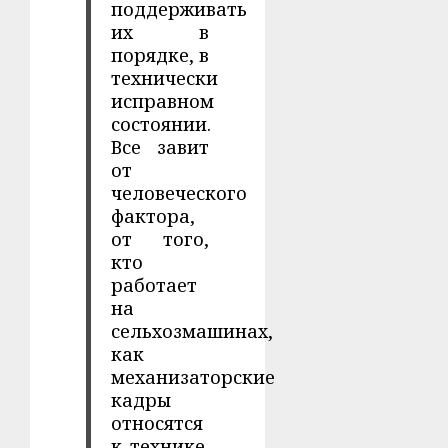
поддерживать
их в
порядке, в
технически
исправном
состоянии.
Все завит
от
человеческого
фактора,
от того,
кто
работает
на
сельхозмашинах,
как
механизаторские
кадры
относятся
к технике.