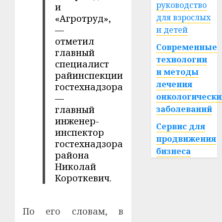
руководство
и
для взрослых
«Агротруд»,
—
и детей
отметил
Современные
главный
технологии
специалист
и методы
райинспекции
лечения
гостехнадзора
онкологически
—
главный
заболеваний
инженер-
Сервис для
инспектор
продвижения
гостехнадзора
бизнеса
района
Николай
Короткевич.
По его словам, в