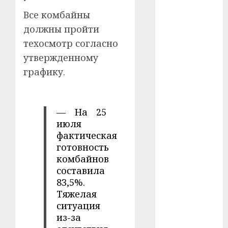
Все комбайны
#телефон
должны пройти
#технологии
техосмотр согласно
утвержденному
#умер
графику.
#учёный
#цена
— На 25
июля
Брест
фактическая
готовность
Китай
комбайнов
составила
гибель
83,5%.
Тяжелая
интерьер
ситуация
медицина
из-за