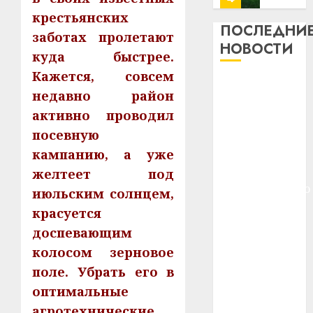
профи
крестьянских
важне
ПОСЛЕДНИ
заботах пролетают
сложн
Meta
НОВОСТИ
куда быстрее.
лечен
и
BlackR
Кажется, совсем
21.07.202
Meta и
вложа
недавно район
BlackRock
$14
0
1
активно проводил
вложат $14
млрд
посевную
в
млрд в
строит
У
кампанию, а уже
строительство
центр
Мінску
центра
желтеет под
искусс
120
искусственного
июльским солнцем,
интел
гадоў
интеллекта
красуется
таму
2
29.07.202
У Мінску 120
нарадз
доспевающим
гадоў таму
Ежы
0
колосом зерновое
нарадзіўся
Гедро
Автом
поле. Убрать его в
—
Ежы Гедройц
как
пасля
оптимальные
цифро
—
абаро
устрой
агротехнические
паслядоўны