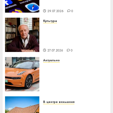
интеллекта
29.07.2026
0
Культура
У Мінску 120 гадоў таму
нарадзіўся Ежы Гедройц —
паслядоўны абаронца
незалежнасці Беларусі
27.07.2026
0
Актуально
Автомобиль как цифровое
устройство: почему
программное обеспечение
становится важнее
механики
23.07.2026
0
В центре внимания
Витебская область за месяц