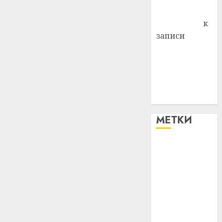
Антонина
Федоровна
к
записи
Поможем
вместе Насте
Питерской
победить
болезнь
МЕТКИ
#blizko
#tochka
#авто
#алкоголь