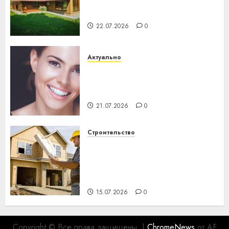
потеряла 13 деревень и
хуторов
22.07.2026
0
Актуально
Здоровье зубов каждый
день: почему профилактика
важнее сложного лечения
21.07.2026
0
Строительство
Идеи подарков к
профессиональному
празднику День строителя
для коллег
15.07.2026
0
Copyright © Все права защищены.
|
ChromeNews
от AF