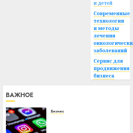
и детей
Современные
технологии
и методы
лечения
онкологически
заболеваний
Сервис для
продвижения
бизнеса
ВАЖНОЕ
Бизнес
Meta и BlackRock вложат $14
млрд в строительство
центра искусственного