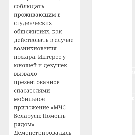
соблюдать
#авто
проживающим в
#алкоголь
студенческих
общежитиях, как
#банк
действовать в случае
#беларусь
возникновения
пожара. Интерес у
#бизнес
юношей и девушек
#брестская_обла
вызвало
презентованное
#германия
спасателями
#дальнобойщик
мобильное
приложение «МЧС
#деньга
Беларуси: Помощь
#долгожитель
рядом».
Демонстрировались