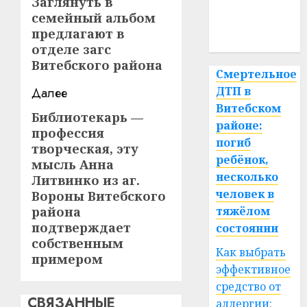
записи
Заглянуть в
Предыдущая
медицина
семейный альбом
запись:
предлагают в
спорт
отделе загс
Витебского района
Смертельное
ДТП в
Далее
Витебском
Библиотекарь —
Следующая
районе:
профессия
запись:
погиб
творческая, эту
ребёнок,
мысль Анна
несколько
Литвинко из аг.
человек в
Вороны Витебского
района
тяжёлом
подтверждает
состоянии
собственным
Как выбрать
примером
эффективное
средство от
СВЯЗАННЫЕ
аллергии: