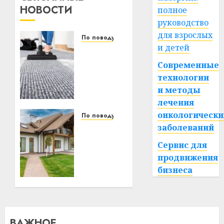
НОВОСТИ
полное
руководство
для взрослых
По поводу
и детей
Уборка
в
Современные
бизнесе:
технологии
почему
и методы
предприниматели
лечения
из
онкологически
регионов
По поводу
переходят
заболеваний
Как
на
комбинировать
Сервис для
профессиональный
разные
продвижения
клининг
цвета
бизнеса
сайдинга
на
21.06.2026
0
одном
фасаде:
советы
ВАЖНОЕ