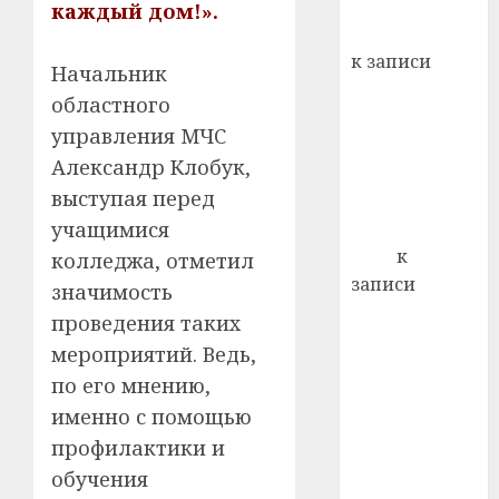
хуторо
зубов
каждый дом!».
кажды
Вывоз мусора
22.07.202
день:
к записи
Начальник
почем
0
5
Ежегодно 1
профи
областного
декабря
важне
управления МЧС
отмечается
сложн
Александр Клобук,
Всемирный
лечен
выступая перед
день борьбы
21.07.202
учащимися
со СПИДом
0
Егор
к
колледжа, отметил
записи
значимость
Сладкое дело
проведения таких
по душе —
мероприятий. Ведь,
пчеловодство
по его мнению,
— много лет
именно с помощью
назад выбрал
профилактики и
себе житель
обучения
д. Бибиревка