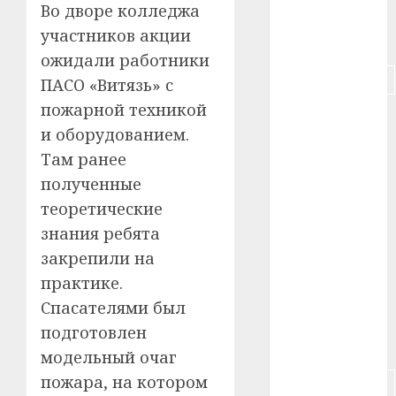
#пенсия
Во дворе колледжа
участников акции
#питание
ожидали работники
#подорожание
ПАСО «Витязь» с
пожарной техникой
#польша
и оборудованием.
#путешествие
Там ранее
полученные
#работа
теоретические
#россия
знания ребята
закрепили на
#сигарета
практике.
Спасателями был
#собака
подготовлен
#сон
модельный очаг
пожара, на котором
#строительство