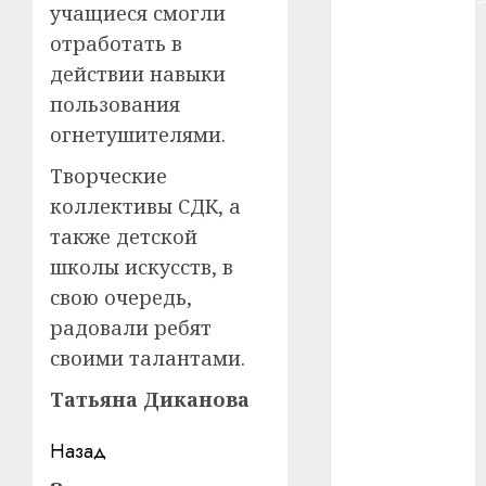
учащиеся смогли
#сша
отработать в
действии навыки
#телефон
пользования
#технологии
огнетушителями.
#умер
Творческие
коллективы СДК, а
#учёный
также детской
#цена
школы искусств, в
свою очередь,
Брест
радовали ребят
своими талантами.
Китай
Татьяна Диканова
гибель
Навигация
Назад
интерьер