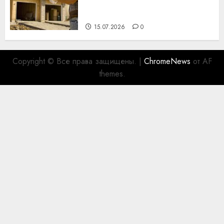
празднику День строителя
для коллег
15.07.2026
0
Copyright © Все права защищены.
|
ChromeNews
от AF
themes.