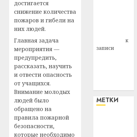
Витебского
достигается
района
снижение количества
Владимир
пожаров и гибели на
Комаров
них людей.
Антонина
Главная задача
Федоровна
к
записи
мероприятия —
Поможем
предупредить,
вместе Насте
рассказать, научить
Питерской
и отвести опасность
победить
от учащихся.
болезнь
Внимание молодых
МЕТКИ
людей было
обращено на
правила пожарной
#blizko
безопасности,
#tochka
которые необходимо