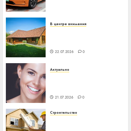
становится важнее
механики
23.07.2026
0
В центре внимания
Витебская область за месяц
потеряла 13 деревень и
хуторов
22.07.2026
0
Актуально
Здоровье зубов каждый
день: почему профилактика
важнее сложного лечения
21.07.2026
0
Строительство
Идеи подарков к
профессиональному