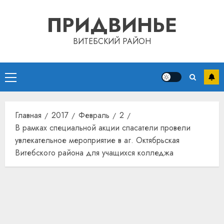
Перейти
ПРИДВИНЬЕ
к
содержимому
ВИТЕБСКИЙ РАЙОН
Основное
меню
Главная
2017
Февраль
2
В рамках специальной акции спасатели провели
увлекательное мероприятие в аг. Октябрьская
Витебского района для учащихся колледжа
Автом
как
цифро
устрой
почем
3