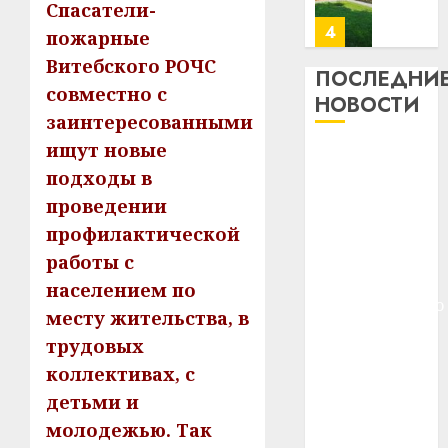
месяц
Спасатели-
23.07.202
потер
4
пожарные
13
0
Витебского РОЧС
дерев
ПОСЛЕДНИ
совместно с
и
Здоро
НОВОСТИ
хуторо
зубов
заинтересованными
кажды
ищут новые
22.07.202
Meta и
день:
подходы в
BlackRock
почем
0
5
проведении
вложат $14
профи
важне
млрд в
профилактической
сложн
Meta
строительство
работы с
лечен
и
центра
населением по
BlackR
искусственного
21.07.202
месту жительства, в
вложа
интеллекта
$14
0
1
трудовых
У Мінску 120
млрд
коллективах, с
гадоў таму
в
детьми и
нарадзіўся
строит
У
центр
молодежью. Так
Ежы Гедройц
Мінску