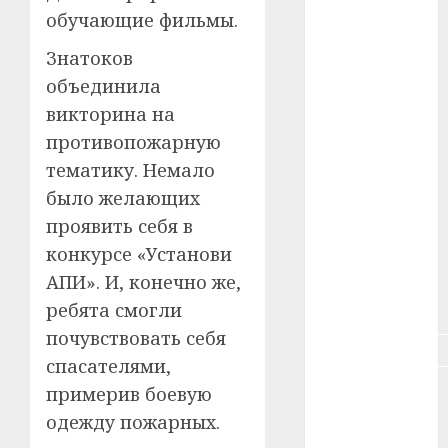
#животное
обучающие фильмы.
#зарплата
Знатоков
объединила
#здоровье
викторина на
#ип
противопожарную
тематику. Немало
#кража
было желающих
#кредит
проявить себя в
конкурсе «Установи
#курс_валют
АПИ». И, конечно же,
#налог
ребята смогли
почувствовать себя
#недвижимость
спасателями,
#новости
примерив боевую
компаний
одежду пожарных.