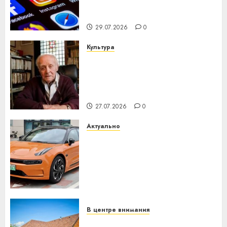
центра искусственного
интеллекта
29.07.2026
0
Культура
У Мінску 120 гадоў таму
нарадзіўся Ежы Гедройц —
паслядоўны абаронца
незалежнасці Беларусі
27.07.2026
0
Актуально
Автомобиль как цифровое
устройство: почему
программное обеспечение
становится важнее
механики
23.07.2026
0
В центре внимания
Витебская область за месяц