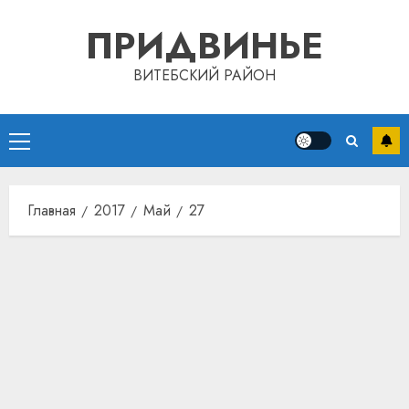
Перейти
ПРИДВИНЬЕ
к
содержимому
ВИТЕБСКИЙ РАЙОН
Основное
меню
Главная
2017
Май
27
Автом
как
цифро
устрой
почем
3
прогр
обеспе
станов
Витебс