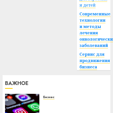
и детей
Современные
технологии
и методы
лечения
онкологически
заболеваний
Сервис для
продвижения
бизнеса
ВАЖНОЕ
Бизнес
Meta и BlackRock вложат $14
млрд в строительство