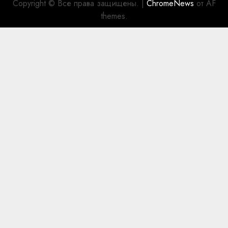
Copyright © Все права защищены.
|
ChromeNews
от AF
themes.