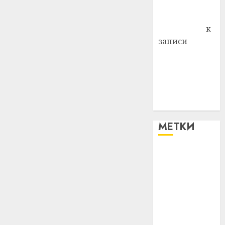
Комаров
Антонина
Федоровна
к
записи
Поможем
вместе Насте
Питерской
победить
болезнь
МЕТКИ
#blizko
#tochka
#авто
#алкоголь