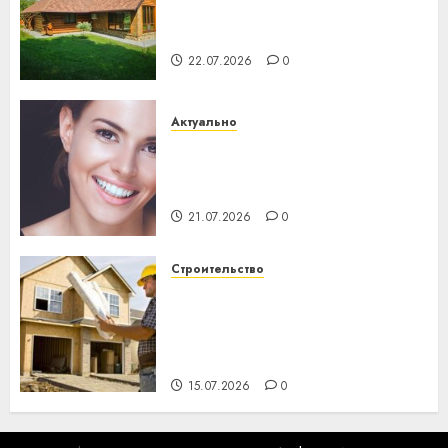
потеряла 13 деревень и
хуторов
22.07.2026
0
Актуально
Здоровье зубов каждый
день: почему профилактика
важнее сложного лечения
21.07.2026
0
Строительство
Идеи подарков к
профессиональному
празднику День строителя
для коллег
15.07.2026
0