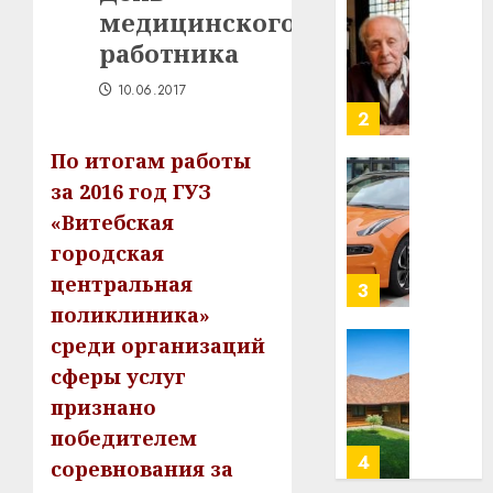
медицинского
Гедро
Автом
—
как
работника
пасля
цифро
абаро
10.06.2017
устрой
незал
почем
3
Белару
прогр
По итогам работы
обеспе
27.07.202
станов
за 2016 год ГУЗ
Витебс
важне
0
област
«Витебская
механ
за
городская
месяц
23.07.202
центральная
потер
4
13
поликлиника»
0
дерев
среди организаций
и
Здоро
сферы услуг
хуторо
зубов
признано
кажды
22.07.202
день:
победителем
почем
0
5
соревнования за
профи