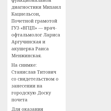
функциональной
диагностики Михаил
Кацнельсон,
Почетной грамотой
ГУЗ «ВГЦП» — врач-
офтальмолог Лариса
Аргучинская и
акушерка Раиса
Менжинская.
На снимке:
Станислав Титович
со свидетельством о
занесении на
городскую Доску
почета
Для оказания