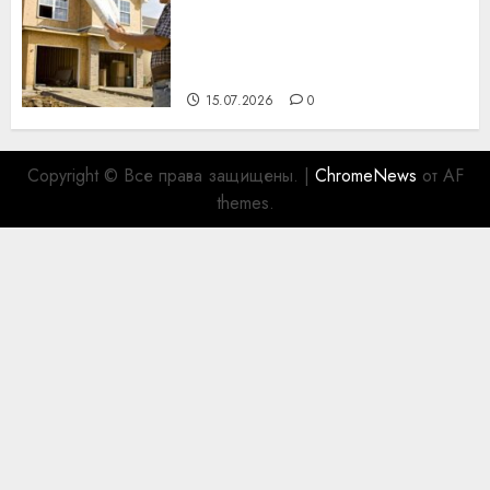
Идеи подарков к
профессиональному
празднику День строителя
для коллег
15.07.2026
0
Copyright © Все права защищены.
|
ChromeNews
от AF
themes.