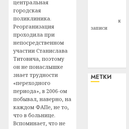
центральная
Комаров
городская
Антонина
поликлиника.
Федоровна
к
Реорганизация
записи
проходила при
Поможем
вместе Насте
непосредственном
Питерской
участии Станислава
победить
Титовича, поэтому
болезнь
он не понаслышке
знает трудности
МЕТКИ
«переходного
периода», в 2006-ом
#blizko
побывал, наверно, на
#tochka
каждом ФАПе, не то,
что в больнице.
#авто
Вспоминает, что не