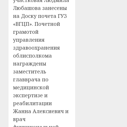
участковая Людмила
Любашова занесены
на Доску почета ГУЗ
«ВГЦП». Почетной
грамотой
управления
здравоохранения
облисполкома
награждены
заместитель
главврача по
медицинской
экспертизе и
реабилитации
Жанна Алексиевич и
врач