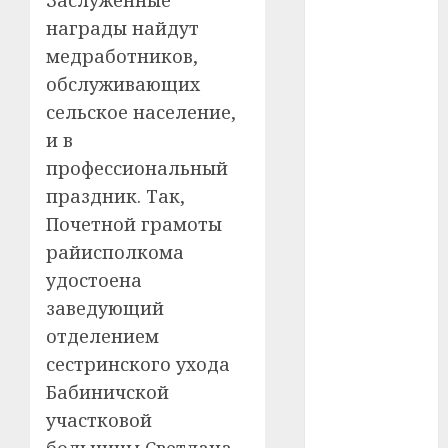
Заслуженные
#телефон
награды найдут
#технологии
медработников,
обслуживающих
#умер
сельское население,
и в
#учёный
профессиональный
#цена
праздник. Так,
Почетной грамоты
Брест
райисполкома
Китай
удостоена
заведующий
гибель
отделением
интерьер
сестринского ухода
Бабиничской
медицина
участковой
спорт