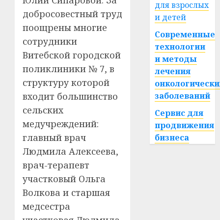
Юлии Сипаровой. За
для взрослых
добросовестный труд
и детей
поощрены многие
Современные
сотрудники
технологии
Витебской городской
и методы
поликлиники № 7, в
лечения
структуру которой
онкологически
заболеваний
входит большинство
сельских
Сервис для
медучреждений:
продвижения
главный врач
бизнеса
Людмила Алексеева,
врач-терапевт
участковый Ольга
Волкова и старшая
медсестра