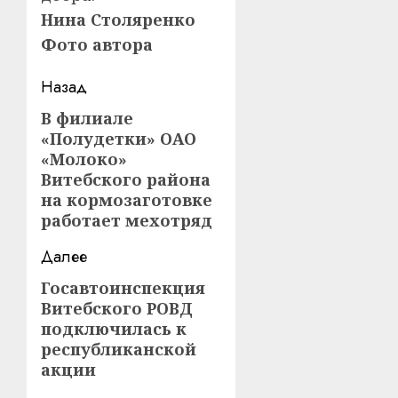
Нина Столяренко
Фото автора
Навигация
Назад
записи
В филиале
Предыдущая
«Полудетки» ОАО
запись:
«Молоко»
Витебского района
на кормозаготовке
работает мехотряд
Далее
Госавтоинспекция
Следующая
Витебского РОВД
запись:
подключилась к
республиканской
акции