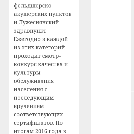
фельдшерско-
#здоровье
акушерских пунктов
и Лужеснянский
#ип
здравпункт.
#кража
Ежегодно в каждой
из этих категорий
#кредит
проходит смотр-
#курс_валют
конкурс качества и
культуры
#налог
обслуживания
#недвижимость
населения с
последующим
#новости
компаний
вручением
соответствующих
#пенсия
сертификатов. По
#питание
итогам 2016 года в