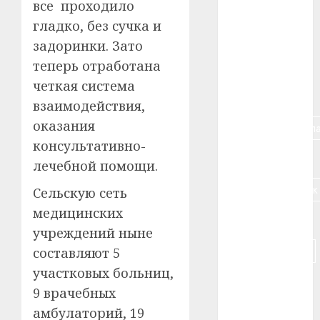
#алкоголь
все проходило
гладко, без сучка и
#банк
задоринки. Зато
теперь отработана
#беларусь
четкая система
#бизнес
взаимодействия,
оказания
#брестская_обла
консультативно-
#германия
лечебной помощи.
#дальнобойщик
Сельскую сеть
медицинских
#деньга
учреждений ныне
#долгожитель
составляют 5
участковых больниц,
#животное
9 врачебных
#зарплата
амбулаторий, 19