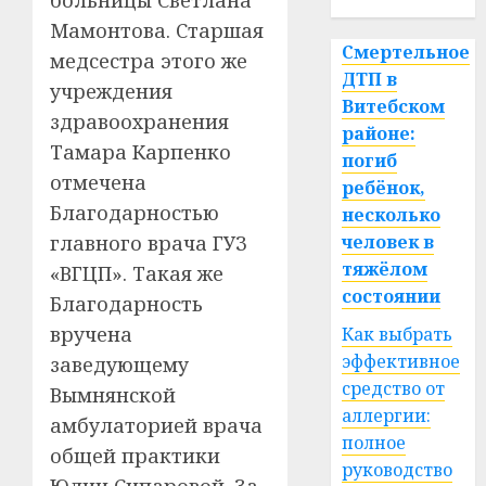
больницы Светлана
Мамонтова. Старшая
Смертельное
медсестра этого же
ДТП в
учреждения
Витебском
здравоохранения
районе:
Тамара Карпенко
погиб
отмечена
ребёнок,
Благодарностью
несколько
человек в
главного врача ГУЗ
тяжёлом
«ВГЦП». Такая же
состоянии
Благодарность
вручена
Как выбрать
эффективное
заведующему
средство от
Вымнянской
аллергии:
амбулаторией врача
полное
общей практики
руководство