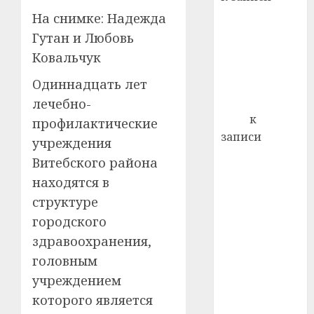
0
Ежегодно 1
На снимке: Надежда
декабря
Гутан и Любовь
отмечается
Ковальчук
Всемирный
Одиннадцать лет
день борьбы
со СПИДом
лечебно-
Егор
к
профилактические
записи
учреждения
Сладкое дело
Витебского района
по душе —
находятся в
пчеловодство
структуре
— много лет
городского
назад выбрал
здравоохранения,
себе житель
д. Бибиревка
головным
Витебского
учреждением
района
которого является
Владимир