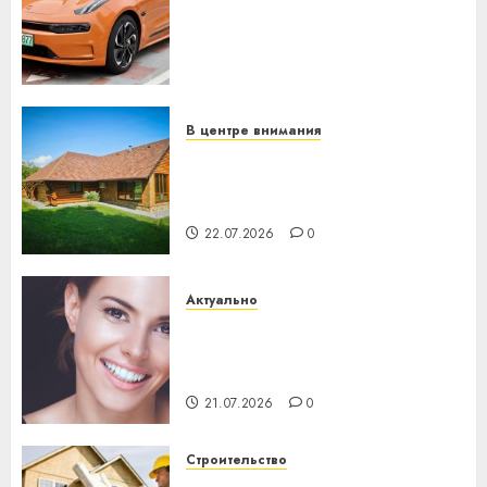
устройство: почему
программное обеспечение
становится важнее
механики
23.07.2026
0
В центре внимания
Витебская область за месяц
потеряла 13 деревень и
хуторов
22.07.2026
0
Актуально
Здоровье зубов каждый
день: почему профилактика
важнее сложного лечения
21.07.2026
0
Строительство