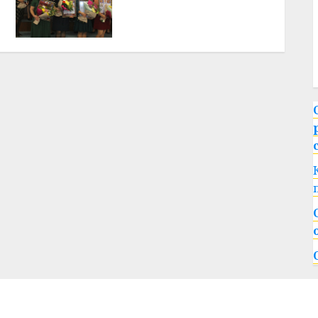
Октябрьская Витебского
района Алина Урбель-
Сафина удостоена
премии имени Героя
Советского Союза З. М.
Туснолобовой-Марченко
25.10.2020
0