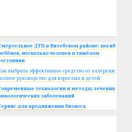
#сша
#телефон
#технологии
#умер
#учёный
#цена
Брест
Китай
гибель
интерьер
медицина
спорт
Смертельное ДТП в Витебском районе: погиб
ребёнок, несколько человек в тяжёлом
состоянии
Как выбрать эффективное средство от аллергии:
полное руководство для взрослых и детей
Современные технологии и методы лечения
онкологических заболеваний
Сервис для продвижения бизнеса