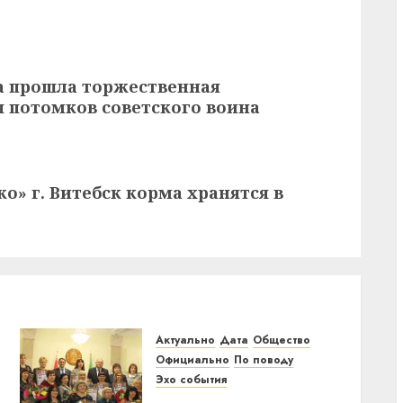
на прошла торжественная
 потомков советского воина
» г. Витебск корма хранятся в
Актуально
Дата
Общество
Официально
По поводу
Эхо события
Жительница аг.