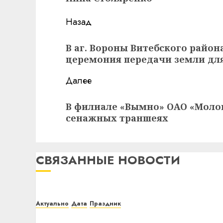
Навигация
Назад
записи
Предыдущая
В аг. Вороны Витебского райо
запись:
церемония передачи земли для
Далее
Следующая
В филиале «Вымно» ОАО «Молоко
запись:
сенажных траншеях
СВЯЗАННЫЕ НОВОСТИ
Актуально
Дата
Праздник
Сегодня — День Октябрьской революции