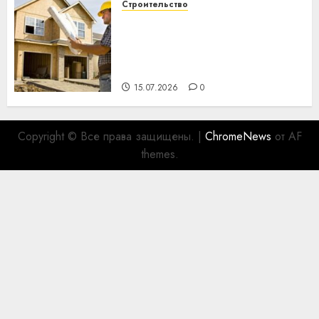
Строительство
Идеи подарков к
профессиональному
празднику День строителя
для коллег
15.07.2026
0
Copyright © Все права защищены.
|
ChromeNews
от AF
themes.