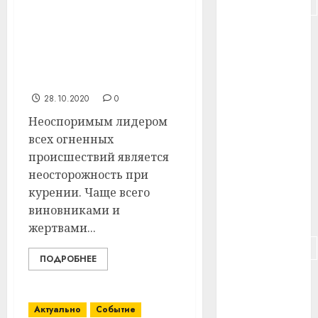
#подорожание
Сотрудники Витебского
РОЧС сообщают, что
#польша
неосторожность при
#путешествие
курении – основная
причина пожаров
#работа
28.10.2020
0
Неоспоримым лидером
#россия
всех огненных
#сигарета
происшествий является
неосторожность при
#собака
курении. Чаще всего
виновниками и
#сон
жертвами...
#строительство
ПОДРОБНЕЕ
#сша
#телефон
Актуально
Событие