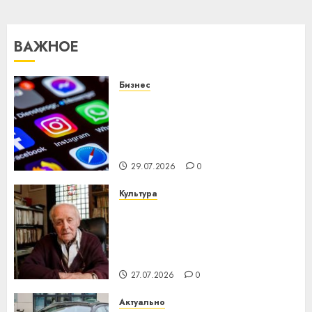
ВАЖНОЕ
Бизнес
Meta и BlackRock вложат $14
млрд в строительство
центра искусственного
интеллекта
29.07.2026
0
Культура
У Мінску 120 гадоў таму
нарадзіўся Ежы Гедройц —
паслядоўны абаронца
незалежнасці Беларусі
27.07.2026
0
Актуально