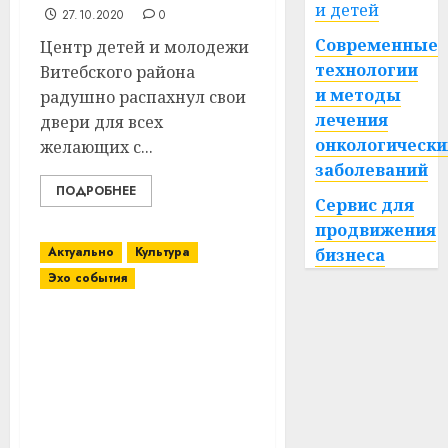
и детей
27.10.2020
0
Современные
Центр детей и молодежи
технологии
Витебского района
и методы
радушно распахнул свои
лечения
двери для всех
онкологически
желающих с...
заболеваний
ПОДРОБНЕЕ
Сервис для
продвижения
Актуально
Культура
бизнеса
Эхо события
Мероприятие,
посвященное Дню
пожилых людей,
организовали в
Витебском районе
работники Коптянской