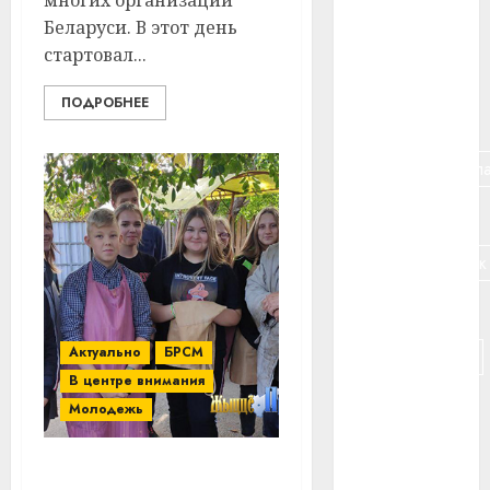
многих организаций
#банк
Беларуси. В этот день
стартовал...
#беларусь
ПОДРОБНЕЕ
#бизнес
#брестская_обла
#германия
#дальнобойщик
#деньга
Актуально
БРСМ
#долгожитель
В центре внимания
#животное
Молодежь
#зарплата
Волонтеры Витебского