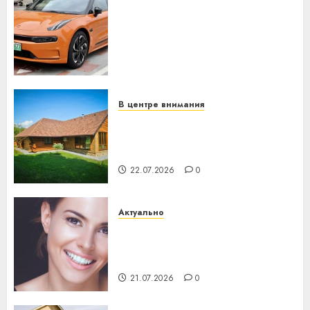
Автомобиль как цифровое
устройство: почему
программное обеспечение
становится важнее
механики
23.07.2026
0
В центре внимания
Витебская область за месяц
потеряла 13 деревень и
хуторов
22.07.2026
0
Актуально
Здоровье зубов каждый
день: почему профилактика
важнее сложного лечения
21.07.2026
0