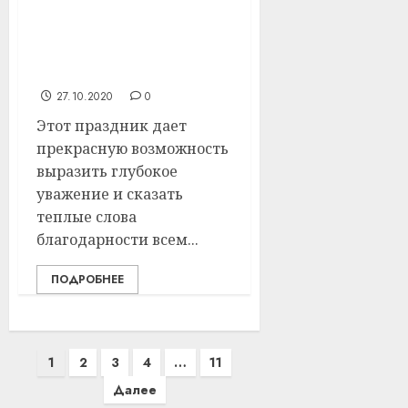
сельской библиотеки
совместно с артистами
местного Дома
культуры
27.10.2020
0
Этот праздник дает
прекрасную возможность
выразить глубокое
уважение и сказать
теплые слова
благодарности всем...
ПОДРОБНЕЕ
Пагинация
1
2
3
4
…
11
записей
Далее