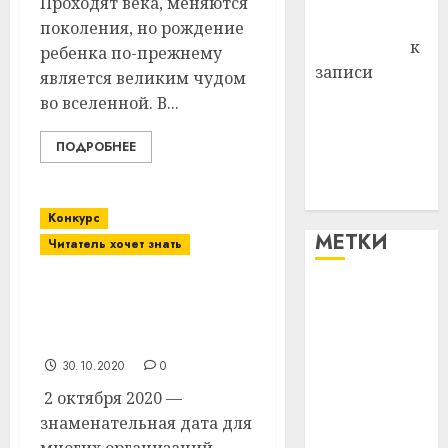
Проходят века, меняются
Антонина
поколения, но рождение
Федоровна
к
ребенка по-преж­нему
записи
является великим чудом
Поможем
во вселенной. В...
вместе Насте
Питерской
ПОДРОБНЕЕ
победить
болезнь
Конкурс
МЕТКИ
Читатель хочет знать
Приглашаем к участию
#blizko
в конкурсе
«Работодатель года»
#tochka
30.10.2020
0
#авто
2 октября 2020 —
знаменательная дата для
#алкоголь