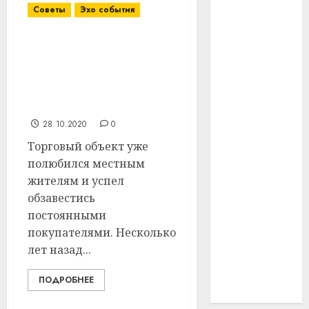
Советы
Эхо события
#технологии
Чуть больше трех
#умер
месяцев назад в аг.
Бабиничи Витебского
#учёный
района открылся новый
магазин
#цена
28.10.2020
0
Брест
Торговый объект уже
полюбился местным
Китай
жителям и успел
обзавестись
гибель
постоянными
интерьер
покупателями. Несколько
лет назад...
медицина
ПОДРОБНЕЕ
спорт