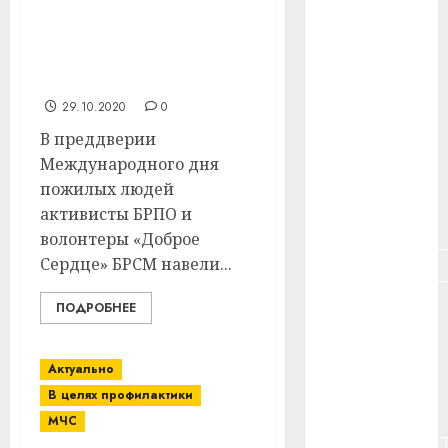
#здоровье
района навели порядок
на придомовой
#ип
территории участника
ВОВ из аг. Ольгово
#кража
29.10.2020
0
#кредит
В преддверии
Международного дня
#курс_валют
пожилых людей
активисты БРПО и
#налог
волонтеры «Доброе
Сердце» БРСМ навели...
#недвижимость
#новости
ПОДРОБНЕЕ
компаний
#пенсия
Актуально
В целях профилактики
#питание
МЧС