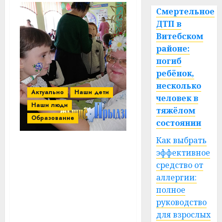
Смертельное
ДТП в
Витебском
районе:
погиб
ребёнок,
несколько
Актуально
Наши дети
человек в
Наши люди
тяжёлом
Образование
состоянии
Как выбрать
Школы Витебского
эффективное
района подключились к
средство от
республиканской
аллергии:
Неделе учреждений
полное
дополнительного
руководство
образования детей и
для взрослых
молодежи