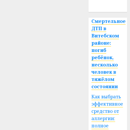
спорт
Смертельное
ДТП в
Витебском
районе:
погиб
ребёнок,
несколько
человек в
тяжёлом
состоянии
Как выбрать
эффективное
средство от
аллергии:
полное