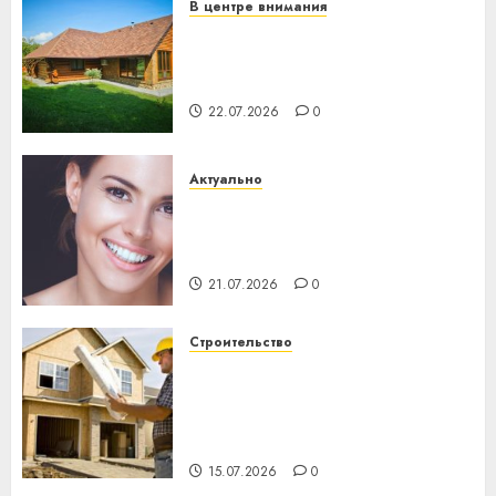
В центре внимания
Витебская область за месяц
потеряла 13 деревень и
хуторов
22.07.2026
0
Актуально
Здоровье зубов каждый
день: почему профилактика
важнее сложного лечения
21.07.2026
0
Строительство
Идеи подарков к
профессиональному
празднику День строителя
для коллег
15.07.2026
0