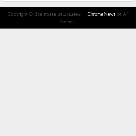
Copyright © Все права защищены.
|
ChromeNews
от AF
themes.