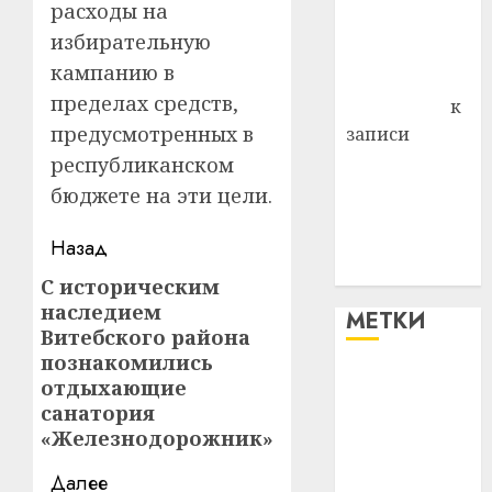
расходы на
Владимир
избирательную
Комаров
кампанию в
Антонина
пределах средств,
Федоровна
к
предусмотренных в
записи
Поможем
республиканском
вместе Насте
бюджете на эти цели.
Питерской
Навигация
победить
Назад
болезнь
записи
С историческим
Предыдущая
наследием
МЕТКИ
запись:
Витебского района
познакомились
#blizko
отдыхающие
санатория
#tochka
«Железнодорожник»
#авто
Далее