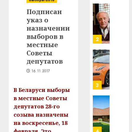
Выборы-2018
в
Подписан
строит
У
центр
указ о
Мінску
искусс
120
назначении
интел
гадоў
выборов в
таму
2
29.07.202
местные
нарадз
Ежы
0
Советы
Гедро
Автом
депутатов
—
как
пасля
цифро
16.11.2017
абаро
устрой
незал
почем
3
В Беларуси выборы
Белару
прогр
обеспе
в местные Советы
27.07.202
станов
Витебс
депутатов 28-го
важне
0
област
созыва назначены
механ
за
на воскресенье, 18
месяц
23.07.202
потер
февраля. Это
4