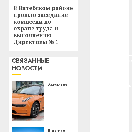
В Витебском районе
Следующая
#алкоголь
прошло заседание
запись:
комиссии по
#банк
охране труда и
#беларусь
выполнению
Директивы № 1
#бизнес
СВЯЗАННЫЕ
#брестская_обла
НОВОСТИ
#германия
Актуально
#дальнобойщик
Автомобиль
#деньга
как
цифровое
#долгожитель
устройство:
почему
#животное
программное
обеспечение
В центре внимания