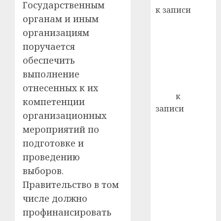
22.07.202
Государственным
день:
к записи
почем
0
5
органам и иным
Ежегодно 1
профи
организациям
декабря
важне
поручается
отмечается
сложн
Всемирный
лечен
обеспечить
день борьбы
выполнение
21.07.202
со СПИДом
отнесенных к их
0
Егор
к
компетенции
записи
организационных
Сладкое дело
мероприятий по
по душе —
подготовке и
пчеловодство
проведению
— много лет
назад выбрал
выборов.
себе житель
Правительство в том
д. Бибиревка
числе должно
Витебского
профинансировать
района