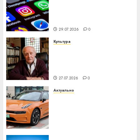
Meta и BlackRock вложат $14
млрд в строительство
центра искусственного
интеллекта
29.07.2026
0
Культура
У Мінску 120 гадоў таму
нарадзіўся Ежы Гедройц —
паслядоўны абаронца
незалежнасці Беларусі
27.07.2026
0
Актуально
Автомобиль как цифровое
устройство: почему
программное обеспечение
становится важнее
механики
23.07.2026
0