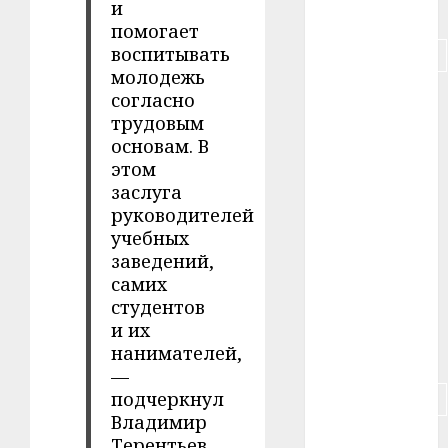
и
#питание
помогает
воспитывать
#подорожание
молодежь
#польша
согласно
трудовым
#путешествие
основам. В
этом
#работа
заслуга
руководителей
#россия
учебных
заведений,
#сигарета
самих
студентов
#собака
и их
нанимателей,
#сон
—
подчеркнул
#строительство
Владимир
#сша
Терентьев.