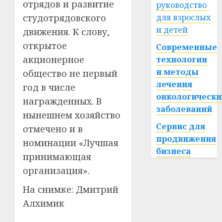
отрядов и развитие
руководство
студотрядовского
для взрослых
и детей
движения. К слову,
открытое
Современные
акционерное
технологии
и методы
общество не первый
лечения
год в числе
онкологически
награжденных. В
заболеваний
нынешнем хозяйство
Сервис для
отмечено и в
продвижения
номинации «Лучшая
бизнеса
принимающая
организация».
На снимке: Дмитрий
Алхимик