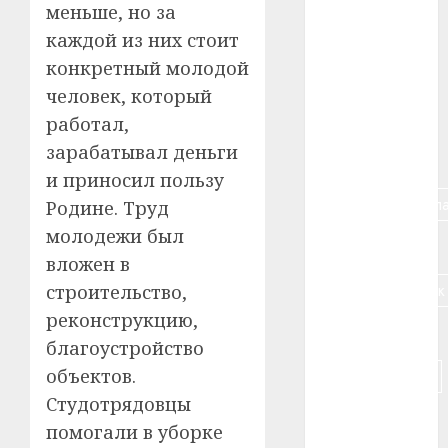
меньше, но за
#алкоголь
каждой из них стоит
конкретный молодой
#банк
человек, который
#беларусь
работал,
зарабатывал деньги
#бизнес
и приносил пользу
#брестская_обла
Родине. Труд
молодежи был
#германия
вложен в
#дальнобойщик
строительство,
реконструкцию,
#деньга
благоустройство
объектов.
#долгожитель
Студотрядовцы
#животное
помогали в уборке