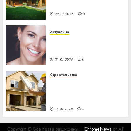
хуторов
22.07.2026
0
Актуально
Здоровье зубов каждый
день: почему профилактика
важнее сложного лечения
21.07.2026
0
Строительство
Идеи подарков к
профессиональному
празднику День строителя
для коллег
15.07.2026
0
Copyright © Все права защищены.
|
ChromeNews
от AF