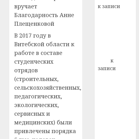
лечен
вручает
к записи
21.07.202
Ежегодно 1
Благодарность Анне
декабря
0
Плещенковой
отмечается
В 2017 году в
Всемирный
Витебской области к
день борьбы
работе в составе
со СПИДом
Егор
к
студенческих
записи
отрядов
Сладкое дело
(строительных,
по душе —
сельскохозяйственных,
пчеловодство
педагогических,
— много лет
экологических,
назад выбрал
сервисных и
себе житель
медицинских) были
д. Бибиревка
Витебского
привлечены порядка
района