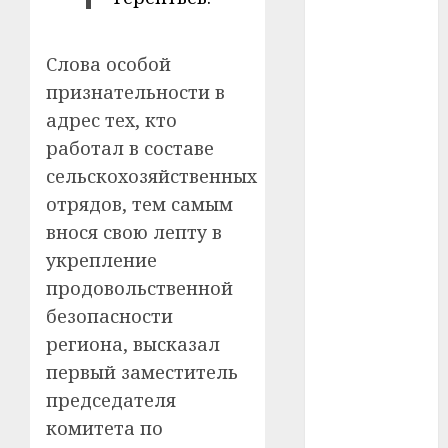
#телефон
Слова особой
#технологии
признательности в
адрес тех, кто
#умер
работал в составе
#учёный
сельскохозяйственных
отрядов, тем самым
#цена
внося свою лепту в
Брест
укрепление
продовольственной
Китай
безопасности
гибель
региона, высказал
первый заместитель
интерьер
председателя
медицина
комитета по