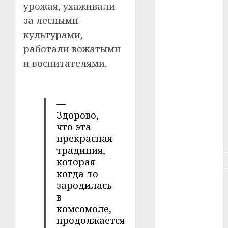
урожая, ухаживали
#зарплата
за лесными
#здоровье
культурами,
работали вожатыми
#ип
и воспитателями.
#кража
#кредит
—
Здорово,
#курс_валют
что эта
прекрасная
#налог
традиция,
#недвижимость
которая
когда-то
#новости
зародилась
компаний
в
комсомоле,
#пенсия
продолжается