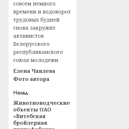
совсем немного
времени и водоворот
трудовых будней
снова закружит
активистов
Белорусского
республиканского
союза молодежи.
Елена Чаплева
Фото автора
Навигация
Назад
записи
Животноводческие
Предыдущая
объекты ОАО
запись:
«Витебская
бройлерная