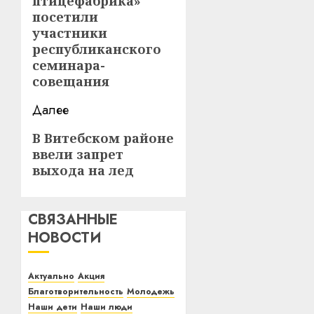
птицефабрика»
посетили
участники
республиканского
семинара-
совещания
Далее
Следующая
В Витебском районе
ввели запрет
запись:
выхода на лед
СВЯЗАННЫЕ
НОВОСТИ
Актуально
Акция
Благотворительность
Молодежь
Наши дети
Наши люди