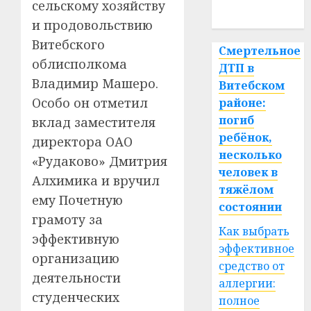
сельскому хозяйству
спорт
и продовольствию
Витебского
Смертельное
облисполкома
ДТП в
Владимир Машеро.
Витебском
Особо он отметил
районе:
погиб
вклад заместителя
ребёнок,
директора ОАО
несколько
«Рудаково» Дмитрия
человек в
Алхимика и вручил
тяжёлом
ему Почетную
состоянии
грамоту за
Как выбрать
эффективную
эффективное
организацию
средство от
деятельности
аллергии:
студенческих
полное