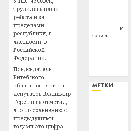
5 тыс. человек,
Владимир
трудились наши
Комаров
ребята и за
Антонина
пределами
Федоровна
к
республики, в
записи
частности, в
Поможем
Российской
вместе Насте
Федерации.
Питерской
победить
Председатель
болезнь
Витебского
МЕТКИ
областного Совета
депутатов Владимир
Терентьев отметил,
#blizko
что по сравнению с
#tochka
предыдущими
годами это цифра
#авто