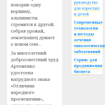
руководство
покорив одну
для взрослых
вершину,
и детей
альпинисты
Современные
стремятся к другой;
технологии
собрав урожай,
и методы
землепашец думает
лечения
о новом севе…
онкологически
заболеваний
За многолетний
добросовестный труд
Сервис для
продвижения
Артеменко
бизнеса
удостоена
нагрудного знака
«Отличник
народного
просвещения»,