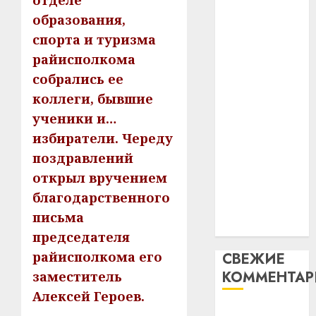
отделе
незал
почем
3
абаронца
образования,
Белару
прогр
незалежнасці
спорта и туризма
обеспе
27.07.202
Беларусі
станов
Витебс
райисполкома
Автомобиль
важне
0
област
собрались ее
как
механ
за
коллеги, бывшие
цифровое
месяц
23.07.202
ученики и…
потер
устройство:
4
13
0
избиратели. Череду
почему
дерев
программное
поздравлений
и
Здоро
обеспечение
открыл вручением
хуторо
зубов
становится
благодарственного
кажды
22.07.202
важнее
день:
письма
механики
почем
0
5
председателя
профи
райисполкома его
СВЕЖИЕ
важне
КОММЕНТА
заместитель
сложн
лечен
Алексей Героев.
Вывоз мусора