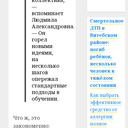
коллектива,
спорт
—
вспоминает
Людмила
Смертельное
Александровна.
ДТП в
— Он
Витебском
горел
районе:
новыми
погиб
идеями,
ребёнок,
на
несколько
несколько
человек в
шагов
тяжёлом
опережал
стандартные
состоянии
подходы в
Как выбрать
обучении.
эффективное
средство от
аллергии:
Что ж, это
полное
закономерно: