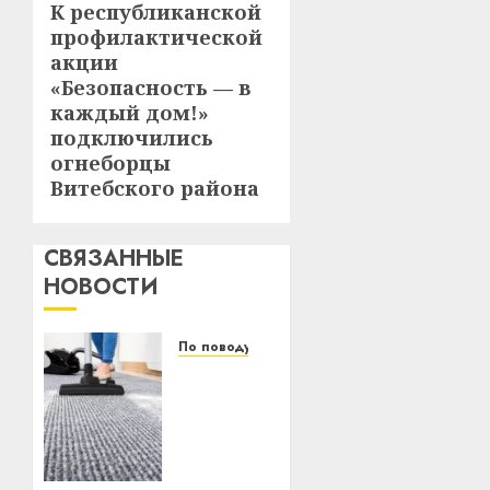
К республиканской
Следующая
профилактической
запись:
акции
«Безопасность — в
каждый дом!»
подключились
огнеборцы
Витебского района
СВЯЗАННЫЕ
НОВОСТИ
По поводу
Уборка
в
бизнесе:
почему
предприниматели