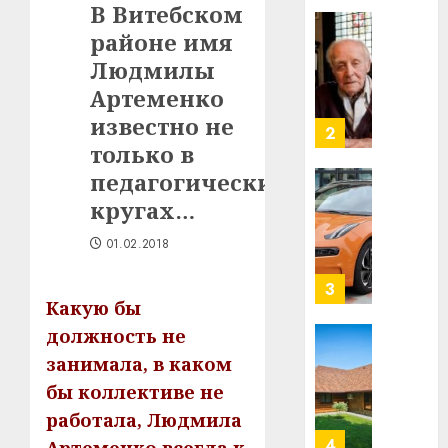
В Витебском
Ежы
0
районе имя
Гедро
Автом
—
как
Людмилы
пасля
цифро
Артеменко
абаро
устрой
известно не
незал
почем
3
Белару
только в
прогр
обеспе
педагогических
27.07.202
станов
Витебс
кругах…
важне
0
област
механ
за
01.02.2018
месяц
23.07.202
потер
4
Какую бы
13
0
дерев
должность не
и
Здоро
занимала, в каком
хуторо
зубов
бы коллективе не
кажды
22.07.202
работала, Людмила
день:
почем
0
5