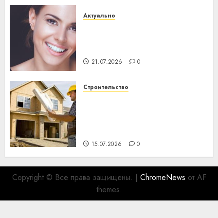
Актуально
Здоровье зубов каждый
день: почему профилактика
важнее сложного лечения
21.07.2026
0
Строительство
Идеи подарков к
профессиональному
празднику День строителя
для коллег
15.07.2026
0
Copyright © Все права защищены.
|
ChromeNews
от AF
themes.