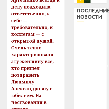
Артеменко всегда к
профи
делу подходила
важне
ПОСЛЕДНИ
ответственно, к
сложн
Meta
НОВОСТИ
лечен
себе —
и
BlackR
требовательно, к
21.07.202
Meta и
вложа
коллегам — с
BlackRock
$14
0
1
открытой душой.
вложат $14
млрд
в
Очень тепло
млрд в
строит
У
строительство
характеризовали
центр
Мінску
центра
эту женщину все,
искусс
120
искусственного
кто пришел
интел
гадоў
интеллекта
таму
поздравить
2
29.07.202
У Мінску 120
нарадз
Людмилу
гадоў таму
Ежы
0
Александровну с
нарадзіўся
Гедро
Автом
юбилеем. На
—
Ежы Гедройц
как
пасля
цифро
чествовании в
—
абаро
устрой
паслядоўны