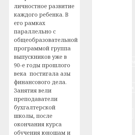
личностное развитие
#алкоголь
каждого ребенка. В
#банк
его рамках
параллельно с
#беларусь
общеобразовательной
программой группа
#бизнес
выпускников уже в
#брестская_обла
90-е годы прошлого
века постигала азы
#германия
финансового дела.
#дальнобойщик
Занятия вели
преподаватели
#деньга
бухгалтерской
#долгожитель
школы, после
окончания курса
#животное
обучения юношам и