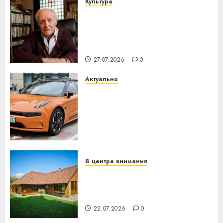
Культура
У Мінску 120 гадоў таму
нарадзіўся Ежы Гедройц —
паслядоўны абаронца
незалежнасці Беларусі
27.07.2026
0
Актуально
Автомобиль как цифровое
устройство: почему
программное обеспечение
становится важнее
механики
23.07.2026
0
В центре внимания
Витебская область за месяц
потеряла 13 деревень и
хуторов
22.07.2026
0