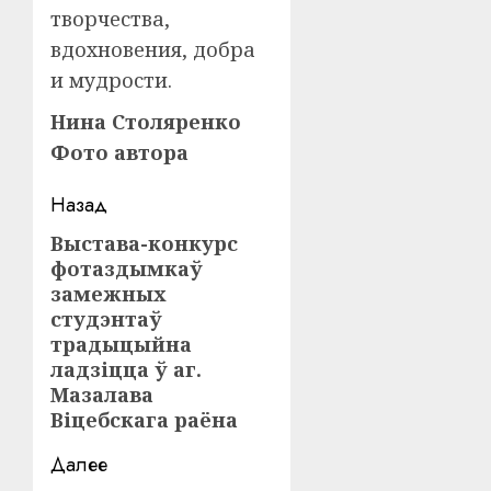
творчества,
вдохновения, добра
и мудрости.
Нина Столяренко
Фото автора
Навигация
Назад
записи
Выстава-конкурс
Предыдущая
фотаздымкаў
запись:
замежных
студэнтаў
традыцыйна
ладзіцца ў аг.
Мазалава
Віцебскага раёна
Далее