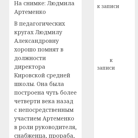
21.07.202
На снимке: Людмила
к записи
0
Артеменко
Ежегодно 1
декабря
В педагогических
отмечается
кругах Людмилу
Всемирный
Александровну
день борьбы
хорошо помнят в
со СПИДом
должности
Егор
к
директора
записи
Кировской средней
Сладкое дело
по душе —
школы. Она была
пчеловодство
построена чуть более
— много лет
четверти века назад
назад выбрал
с непосредственным
себе житель
участием Артеменко
д. Бибиревка
в роли руководителя,
Витебского
снабженца, прораба,
района