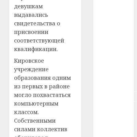
#зарплата
девушкам
выдавались
#здоровье
свидетельства о
#ип
присвоении
соответствующей
#кража
квалификации.
#кредит
Кировское
учреждение
#курс_валют
образования одним
#налог
из первых в районе
могло похвастаться
#недвижимость
компьютерным
#новости
классом.
компаний
Собственными
#пенсия
силами коллектив