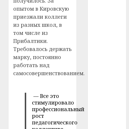
получилось. За
опытом в Кировскую
#телефон
приезжали коллеги
#технологии
из разных школ, в
том числе из
#умер
Прибалтики.
#учёный
Требовалось держать
марку, постоянно
#цена
работать над
Брест
самосовершенствованием.
Китай
— Все это
гибель
стимулировало
профессиональный
интерьер
рост
медицина
педагогического