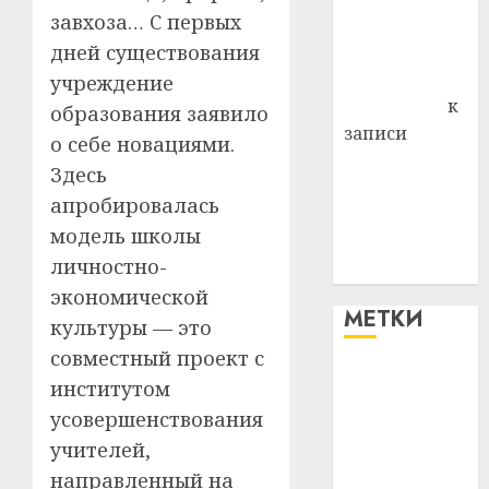
завхоза… С первых
Владимир
дней существования
Комаров
Антонина
учреждение
Федоровна
к
образования заявило
записи
о себе новациями.
Поможем
Здесь
вместе Насте
апробировалась
Питерской
модель школы
победить
личностно-
болезнь
экономической
МЕТКИ
культуры — это
совместный проект с
#blizko
институтом
усовершенствования
#tochka
учителей,
#авто
направленный на