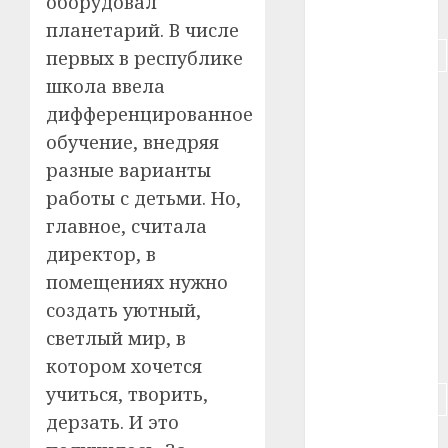
оборудовал
#питание
планетарий. В числе
#подорожание
первых в республике
школа ввела
#польша
дифференцированное
#путешествие
обучение, внедряя
разные варианты
#работа
работы с детьми. Но,
главное, считала
#россия
директор, в
#сигарета
помещениях нужно
создать уютный,
#собака
светлый мир, в
#сон
котором хочется
учиться, творить,
#строительство
дерзать. И это
#сша