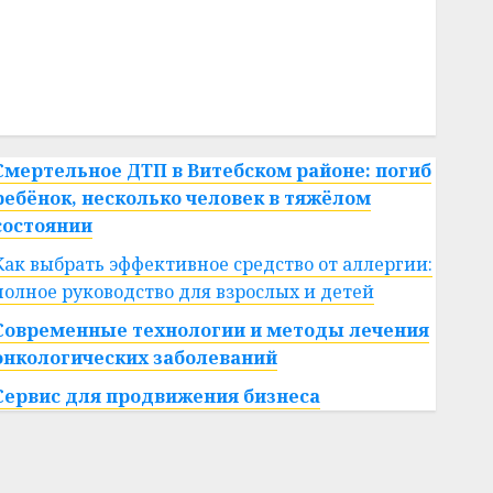
#сша
#телефон
#технологии
#умер
#учёный
#цена
Брест
Китай
гибель
интерьер
медицина
спорт
Смертельное ДТП в Витебском районе: погиб
ребёнок, несколько человек в тяжёлом
состоянии
Как выбрать эффективное средство от аллергии:
полное руководство для взрослых и детей
Современные технологии и методы лечения
онкологических заболеваний
Сервис для продвижения бизнеса