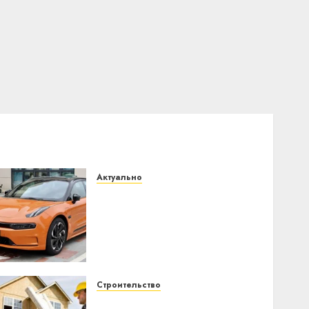
Актуально
Автомобиль как цифровое
устройство: почему
программное
обеспечение становится
важнее механики
23.07.2026
0
Строительство
Идеи подарков к