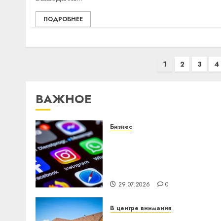
ПОДРОБНЕЕ
Пагинация
1
2
3
4
записей
ВАЖНОЕ
Бизнес
Meta и BlackRock вложат
$14 млрд в строительств
центра искусственного
интеллекта
29.07.2026
0
В центре внимания
Витебская область за