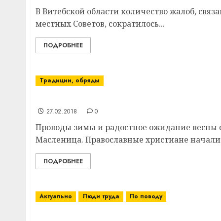
В Витебской области количество жалоб, связ
местных Советов, сократилось...
ПОДРОБНЕЕ
Традиции, обряды
В Витебском районе празднуют Маслениц
27.02.2018
0
Проводы зимы и радостное ожидание весны 
Масленица. Православные христиане начали 
ПОДРОБНЕЕ
Актуально
Люди труда
По поводу
В доме водителя ПК «Ольговское» Владим