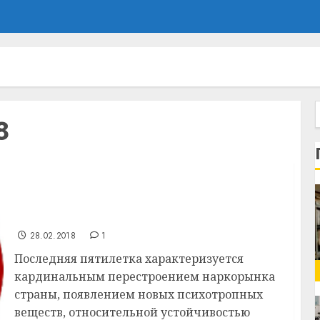
8
На территории Витебского района
проживают 36 человек, допускающих
немедицинское потребление
наркотических средств
28.02.2018
1
Последняя пятилетка характеризуется
кардинальным перестроением наркорынка
страны, появлением новых психотропных
веществ, относительной устойчивостью