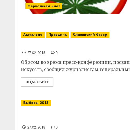
Наркотикам - нет
Актуально
Праздник
Славянский базар
С 23 февраля стартует продажа билетов на
27.02.2018
0
Об этом во время пресс-конференции, посв
искусств, сообщил журналистам генеральный
ПОДРОБНЕЕ
Выборы-2018
В Витебской области число связанных с 
сократилось вдвое
27.02.2018
0