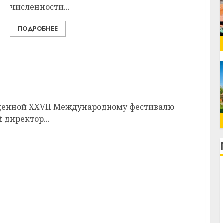
численности...
ПОДРОБНЕЕ
 «Славянский базар-2018»
ященной XXVII Международному фестивалю
 директор...
регистрацией кандидатов в депутаты жалоб