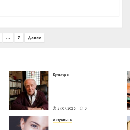
…
7
Далее
Культура
У Мінску 120 гадоў таму
о
нарадзіўся Ежы Гедройц
— паслядоўны абаронца
незалежнасці Беларусі
27.07.2026
0
Актуально
Здоровье зубов каждый