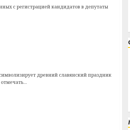
анных с регистрацией кандидатов в депутаты
у
символизирует древний славянский праздник
отмечать...
ира Астапова праздник