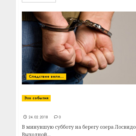
Следствие вели...
Эхо события
«Зимнее Лосвидо» станет в Витебском ра
24.02.2018
0
В минувшую субботу на берегу озера Лосвид
Выходной...