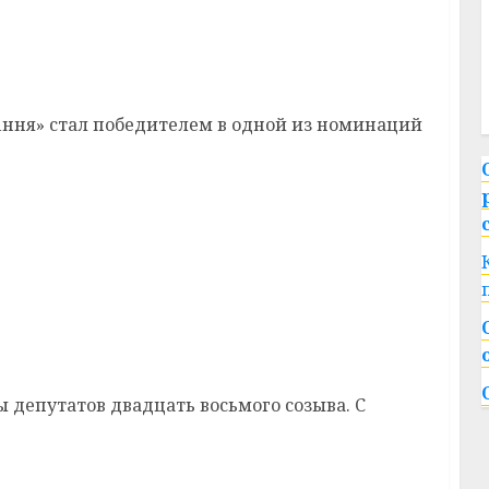
айона стал победителем областного
ння» стал победителем в одной из номинаций
татов Василий Станкевич рассказал, чем
ов в местные Советы
ы депутатов двадцать восьмого созыва. С