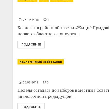
Коллектив редакции газеты Витебского р
конкурса, организованного ГАИ
26.02.2018
1
Коллектив районной газеты «Жыццё Прыдзві
первого областного конкурса...
ПОДРОБНЕЕ
Компетентный собеседник
Председатель Витебского райсовета депу
ознаменован период с предыдущих выбор
25.02.2018
0
Неделя осталась до выборов в местные Совет
аналогичной предыдущей...
ПОДРОБНЕЕ