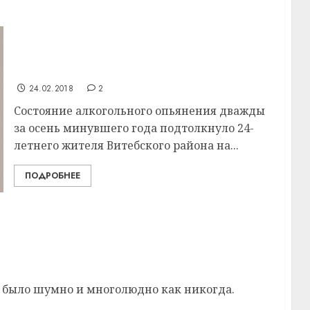
С промежутком в месяц житель
Витебского района совершил несколько
преступлений
24.02.2018
2
Состояние алкогольного опьянения дважды
за осень минувшего года подтолкнуло 24-
летнего жителя Витебского района на...
ПОДРОБНЕЕ
йоне ежегодным состязанием
о было шумно и многолюдно как никогда.