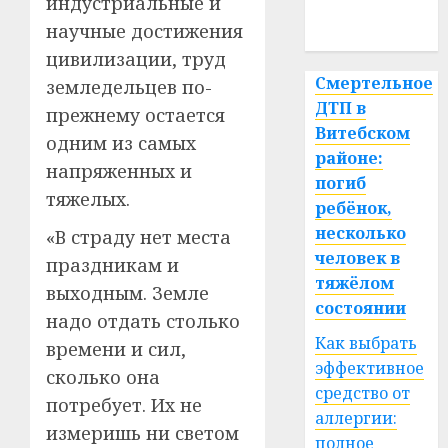
индустриальные и
спорт
научные достижения
цивилизации, труд
Смертельное
земледельцев по-
ДТП в
прежнему остается
Витебском
одним из самых
районе:
напряженных и
погиб
тяжелых.
ребёнок,
несколько
«В страду нет места
человек в
праздникам и
тяжёлом
выходным. Земле
состоянии
надо отдать столько
Как выбрать
времени и сил,
эффективное
сколько она
средство от
потребует. Их не
аллергии:
измеришь ни светом
полное