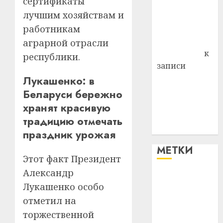
сертификаты
района
лучшим хозяйствам и
Владимир
работникам
Комаров
Антонина
аграрной отрасли
Федоровна
к
республики.
записи
Поможем
Лукашенко: в
вместе Насте
Беларуси бережно
Питерской
хранят красивую
победить
традицию отмечать
болезнь
праздник урожая
МЕТКИ
Этот факт Президент
Александр
#blizko
Лукашенко особо
отметил на
#tochka
торжественной
#авто