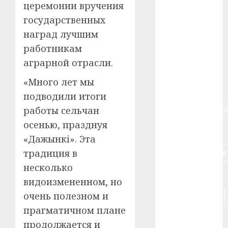
церемонии вручения
государственных
#алкоголь
наград лучшим
#банк
работникам
аграрной отрасли.
#беларусь
«Много лет мы
#бизнес
подводили итоги
#брестская_обла
работы сельчан
осенью, празднуя
#германия
«Дажынкі». Эта
#дальнобойщик
традиция в
несколько
#деньга
видоизмененном, но
очень полезном и
#долгожитель
прагматичном плане
#животное
продолжается и