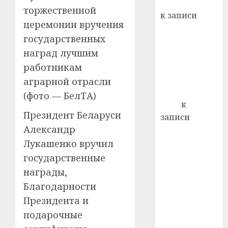
Вывоз мусора
21.07.202
торжественной
к записи
0
церемонии вручения
Ежегодно 1
государственных
декабря
наград лучшим
отмечается
Всемирный
работникам
день борьбы
аграрной отрасли
со СПИДом
(фото — БелТА)
Егор
к
Президент Беларуси
записи
Александр
Сладкое дело
по душе —
Лукашенко вручил
пчеловодство
государственные
— много лет
награды,
назад выбрал
Благодарности
себе житель
Президента и
д. Бибиревка
подарочные
Витебского