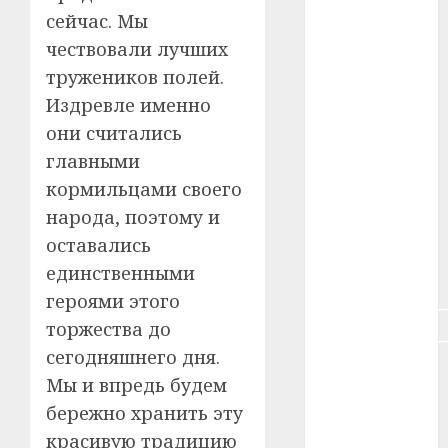
сейчас. Мы
#зарплата
чествовали лучших
#здоровье
тружеников полей.
Издревле именно
#ип
они считались
#кража
главными
кормильцами своего
#кредит
народа, поэтому и
#курс_валют
оставались
единственными
#налог
героями этого
#недвижимость
торжества до
сегодняшнего дня.
#новости
компаний
Мы и впредь будем
бережно хранить эту
#пенсия
красивую традицию