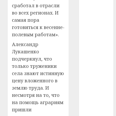
#сша
сработал в отрасли
#телефон
во всех регионах. И
самая пора
#технологии
готовиться к весенне-
полевым работам».
#умер
Александр
#учёный
Лукашенко
#цена
подчеркнул, что
только труженики
Брест
села знают истинную
Китай
цену вложенного в
землю труда. И
гибель
несмотря на то, что
интерьер
на помощь аграриям
пришли
медицина