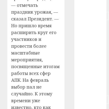
— отмечать
#питание
праздник урожая, —
#подорожание
сказал Президент. —
Но пришло время
#польша
расширить круг его
#путешествие
участников и
провести более
#работа
масштабные
#россия
мероприятия,
посвященные итогам
#сигарета
работы всех сфер
#собака
АПК. На февраль
выбор пал не
#сон
случайно. К этому
#строительство
времени уже
известно, кто как