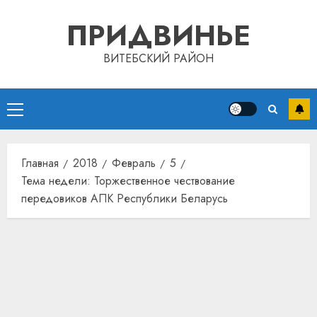
Перейти
ПРИДВИНЬЕ
к
содержимому
ВИТЕБСКИЙ РАЙОН
Основное
Автом
меню
как
цифро
Главная
2018
Февраль
5
устрой
Тема недели: Торжественное чествование
почем
3
прогр
передовиков АПК Республики Беларусь
обеспе
станов
Витебс
важне
област
механ
за
месяц
23.07.202
потер
4
13
0