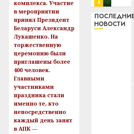
почем
0
5
комплекса. Участие
профи
в мероприятии
важне
ПОСЛЕДНИ
принял Президент
сложн
Meta
НОВОСТИ
лечен
Беларуси Александр
и
BlackR
Лукашенко. На
21.07.202
Meta и
вложа
торжественную
BlackRock
$14
0
1
церемонию были
вложат $14
млрд
в
приглашены более
млрд в
строит
У
строительство
400 человек.
центр
Мінску
центра
Главными
искусс
120
искусственного
участниками
интел
гадоў
интеллекта
таму
праздника стали
2
29.07.202
У Мінску 120
нарадз
именно те, кто
гадоў таму
Ежы
0
непосредственно
нарадзіўся
Гедро
Автом
каждый день занят
—
Ежы Гедройц
как
пасля
цифро
в АПК —
—
абаро