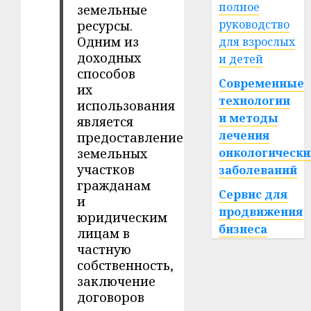
полное
земельные
руководство
ресурсы.
Одним из
для взрослых
доходных
и детей
способов
Современные
их
технологии
использования
и методы
является
лечения
предоставление
земельных
онкологически
участков
заболеваний
гражданам
Сервис для
и
продвижения
юридическим
бизнеса
лицам в
частную
собственность,
заключение
договоров