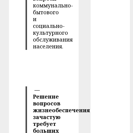
коммунально-
#сша
бытового
#телефон
и
социально-
#технологии
культурного
обслуживания
#умер
населения.
#учёный
#цена
Брест
—
Китай
Решение
вопросов
гибель
жизнеобеспечения
зачастую
интерьер
требует
больших