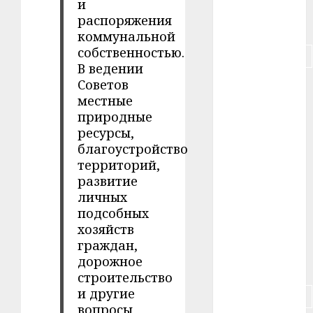
и
распоряжения
#питание
коммунальной
собственностью.
#подорожание
В ведении
Советов
#польша
местные
#путешествие
природные
ресурсы,
#работа
благоустройство
территорий,
#россия
развитие
личных
#сигарета
подсобных
хозяйств
#собака
граждан,
дорожное
#сон
строительство
и другие
#строительство
вопросы