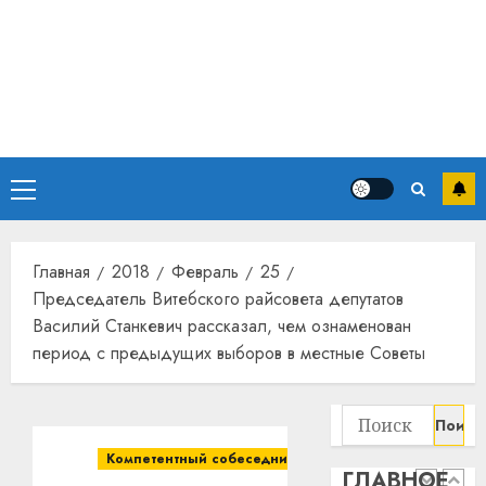
13
дерев
и
Здоро
хуторо
зубов
кажды
22.07.202
день:
почем
0
5
профи
Основное
важне
сложн
меню
Meta
лечен
и
BlackR
Главная
2018
Февраль
25
21.07.202
вложа
Председатель Витебского райсовета депутатов
$14
0
1
Василий Станкевич рассказал, чем ознаменован
млрд
период с предыдущих выборов в местные Советы
в
строит
У
центр
Мінску
Найти:
искусс
120
интел
гадоў
Компетентный собеседник
ГЛАВНОЕ
таму