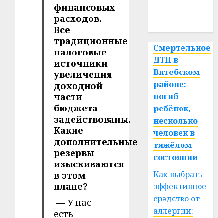
медицина
финансовых
расходов.
спорт
Все
традиционные
Смертельное
налоговые
ДТП в
источники
Витебском
увеличения
районе:
доходной
части
погиб
бюджета
ребёнок,
задействованы.
несколько
Какие
человек в
дополнительные
тяжёлом
резервы
состоянии
изыскиваются
Как выбрать
в этом
плане?
эффективное
средство от
— У нас
аллергии:
есть