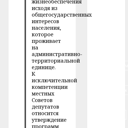
жизнеобеспечения
#авто
исходя из
общегосударственных
#алкоголь
интересов
населения,
#банк
которое
проживает
#беларусь
на
#бизнес
административно-
территориальной
#брестская_обла
единице.
К
#германия
исключительной
компетенции
#дальнобойщик
местных
Советов
#деньга
депутатов
относится
#долгожитель
утверждение
программ
#животное