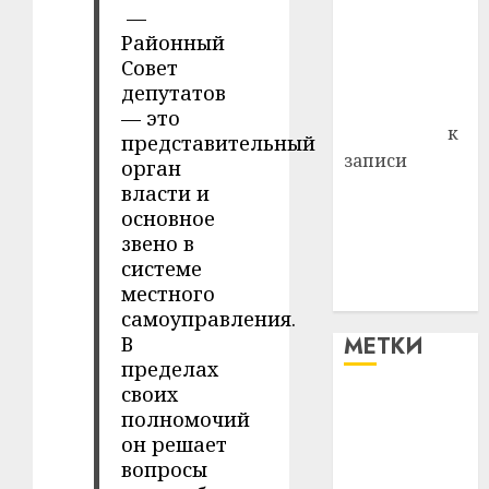
—
района
Районный
Владимир
Совет
Комаров
депутатов
Антонина
— это
Федоровна
к
представительный
записи
орган
Поможем
власти и
вместе Насте
основное
звено в
Питерской
системе
победить
местного
болезнь
самоуправления.
В
МЕТКИ
пределах
своих
#blizko
полномочий
он решает
#tochka
вопросы