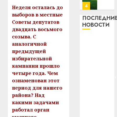
почем
0
5
Неделя осталась до
профи
выборов в местные
важне
ПОСЛЕДНИ
Советы депутатов
сложн
Meta
НОВОСТИ
лечен
и
двадцать восьмого
BlackR
созыва. С
21.07.202
Meta и
вложа
аналогичной
BlackRock
$14
0
1
предыдущей
вложат $14
млрд
в
млрд в
избирательной
строит
У
строительство
кампании прошло
центр
Мінску
центра
четыре года. Чем
искусс
120
искусственного
интел
ознаменован этот
гадоў
интеллекта
таму
2
период для нашего
29.07.202
У Мінску 120
нарадз
района? Над
гадоў таму
Ежы
0
какими задачами
нарадзіўся
Гедро
Автом
—
работал орган
Ежы Гедройц
как
пасля
цифро
—