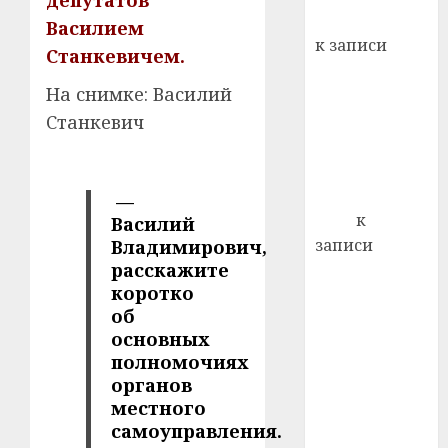
депутатов
Вывоз мусора
Василием
21.07.202
к записи
Станкевичем.
0
Ежегодно 1
На снимке: Василий
декабря
отмечается
Станкевич
Всемирный
день борьбы
со СПИДом
—
Егор
к
Василий
записи
Владимирович,
расскажите
Сладкое дело
коротко
по душе —
об
пчеловодство
основных
— много лет
полномочиях
назад выбрал
органов
себе житель
местного
д. Бибиревка
самоуправления.
Витебского