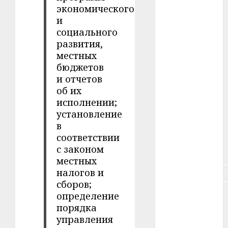
экономического
#зарплата
и
социального
#здоровье
развития,
местных
#ип
бюджетов
и отчетов
#кража
об их
исполнении;
#кредит
установление
в
#курс_валют
соответствии
с законом
#налог
местных
налогов и
#недвижимость
сборов;
#новости
определение
компаний
порядка
управления
#пенсия