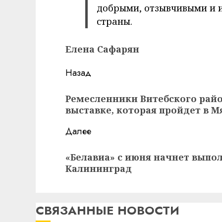
добрыми, отзывчивыми и
страны.
Елена Сафарян
Навигация
Назад
записи
Предыдущая
Ремесленники Витебского райо
запись:
выставке, которая пройдет в 
Далее
Следующая
«Белавиа» с июня начнет выпол
запись:
Калининград
СВЯЗАННЫЕ НОВОСТИ