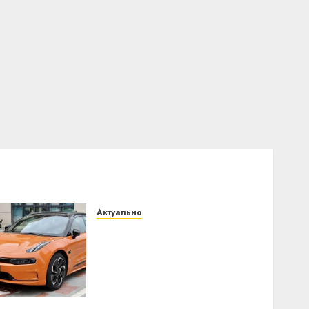
Актуально
Автомобиль как цифровое
устройство: почему
программное
обеспечение становится
важнее механики
23.07.2026
0