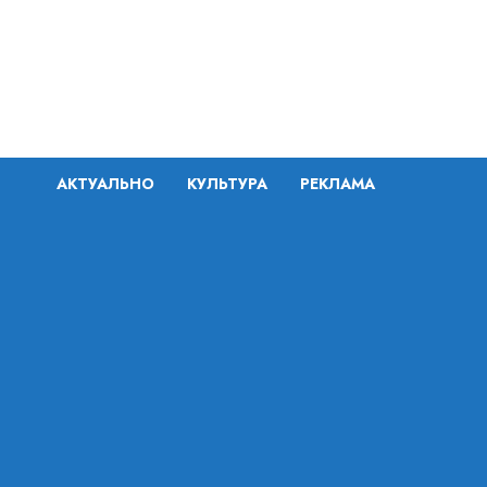
Перейти
к
содержимому
АКТУАЛЬНО
КУЛЬТУРА
РЕКЛАМА