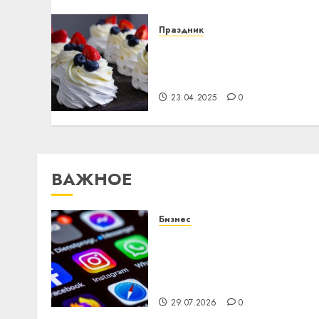
Праздник
Где и как можно купить
пирожные на заказ в
Минске
23.04.2025
0
ВАЖНОЕ
Бизнес
Meta и BlackRock вложат
$14 млрд в строительств
центра искусственного
интеллекта
29.07.2026
0