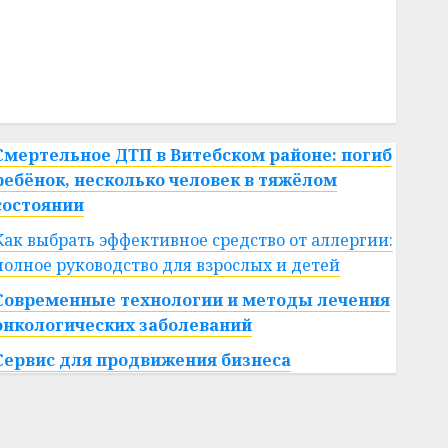
#сша
#телефон
#технологии
#умер
#учёный
#цена
Брест
Китай
гибель
интерьер
медицина
спорт
Смертельное ДТП в Витебском районе: погиб
ребёнок, несколько человек в тяжёлом
состоянии
Как выбрать эффективное средство от аллергии:
полное руководство для взрослых и детей
Современные технологии и методы лечения
онкологических заболеваний
Сервис для продвижения бизнеса