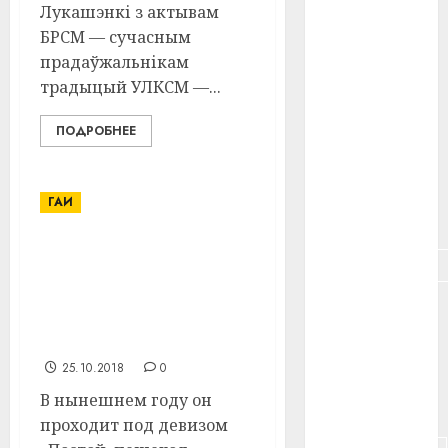
#здоровье
Лукашэнкі з актывам
БРСМ — сучасным
#ип
прадаўжальнікам
традыцый УЛКСМ —...
#кража
ПОДРОБНЕЕ
#кредит
#курс_валют
ГАИ
#налог
Сегодня в Витебском
#недвижимость
районе проходит
Единый день
#новости
безопасности
компаний
дорожного движения
#пенсия
25.10.2018
0
В нынешнем году он
#питание
проходит под девизом