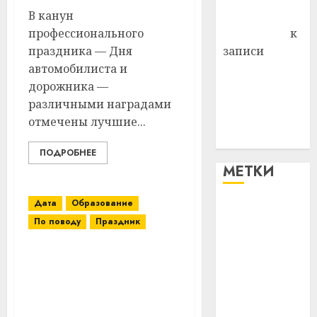
В канун
Антонина
профессионального
Федоровна
к
праздника — Дня
записи
автомобилиста и
Поможем
дорожника —
вместе Насте
различными наградами
Питерской
отмечены лучшие...
победить
болезнь
ПОДРОБНЕЕ
МЕТКИ
Дата
Образование
#blizko
По поводу
Праздник
#tochka
Педагоги Витебского
#авто
района отмечают
профессиональный
#алкоголь
праздник