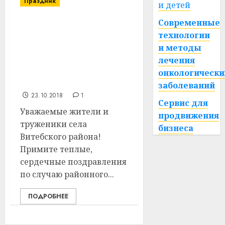
Праздник
и детей
Современные
Агрогородок Вымно
технологии
принимает гостей и
и методы
участников районного
фестиваля-ярмарки
лечения
тружеников села
онкологически
«Дажынкi-2018»
заболеваний
23.10.2018
1
Сервис для
Уважаемые жители и
продвижения
труженики села
бизнеса
Витебского района!
Примите теплые,
сердечные поздравления
по случаю районного...
ПОДРОБНЕЕ