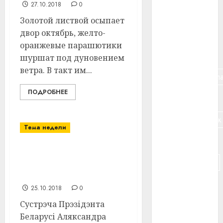
27.10.2018
0
#банк
Золотой листвой осыпает
двор октябрь, желто-
#беларусь
оранжевые парашютики
#бизнес
шуршат под дуновением
ветра. В такт им...
#брестская_обла
ПОДРОБНЕЕ
#германия
#дальнобойщик
Тема недели
#деньга
Тэма тыдня: Сустрэча
#долгожитель
Лукашэнкі з актывам
БРСМ
#животное
25.10.2018
0
Сустрэча Прэзідэнта
#зарплата
Беларусі Аляксандра