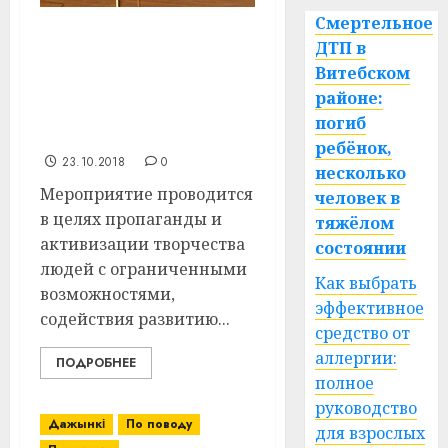
Смертельное
Районный конкурс
ДТП в
творчества инвалидов
Витебском
«Свет души твоей»
районе:
пройдет 3 декабря в аг.
погиб
Тулово
ребёнок,
23.10.2018
0
несколько
Мероприятие проводится
человек в
в целях пропаганды и
тяжёлом
активизации творчества
состоянии
людей с ограниченными
Как выбрать
возможностями,
эффективное
содействия развитию...
средство от
аллергии:
ПОДРОБНЕЕ
полное
руководство
Дажынкі
По поводу
для взрослых