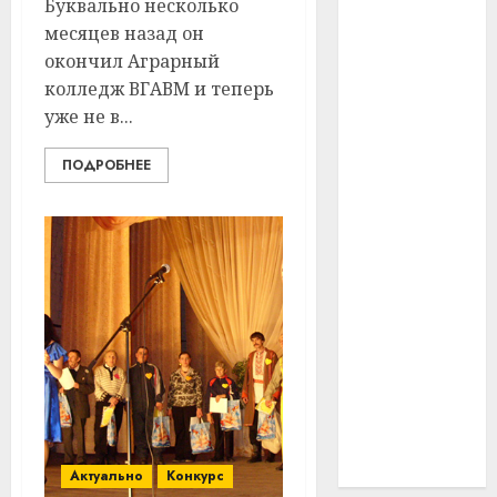
Буквально несколько
#технологии
месяцев назад он
окончил Аграрный
#умер
колледж ВГАВМ и теперь
уже не в...
#учёный
ПОДРОБНЕЕ
#цена
Брест
Китай
гибель
интерьер
медицина
спорт
Актуально
Конкурс