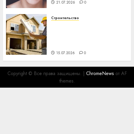
21.07.2026
0
Строительство
Идеи подарков к
профессиональному
празднику День строителя
для коллег
15.07.2026
0
Copyright © Все права защищены.
|
ChromeNews
от AF
themes.