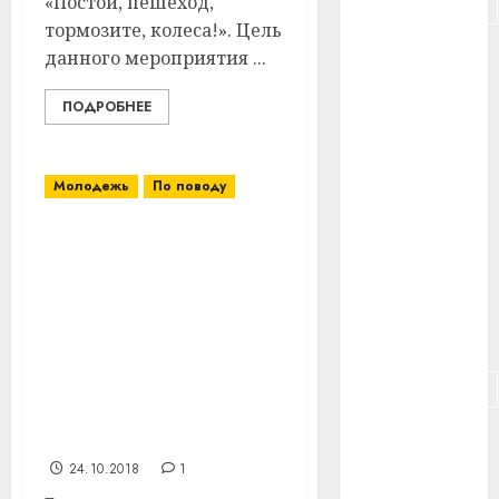
«Постой, пешеход,
#подорожание
тормозите, колеса!». Цель
#польша
данного мероприятия ...
#путешествие
ПОДРОБНЕЕ
#работа
Молодежь
По поводу
#россия
Новую, возможно,
#сигарета
заглавную страницу
#собака
своей трудовой
биографии начал
#сон
писать в филиале
«Рудаково» ОАО
#строительство
«Молоко» г. Витебск
помощник бригадира
#сша
Дмитрий Шушкевич
24.10.2018
1
#телефон