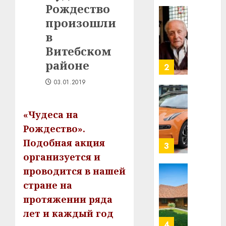
Рождество
в
строит
произошли
У
центр
Мінску
в
искусс
120
Витебском
интел
гадоў
районе
таму
2
29.07.202
нарадз
03.01.2019
Ежы
0
Гедро
Автом
—
как
«Чудеса на
пасля
цифро
Рождество».
абаро
устрой
Подобная акция
незал
почем
3
Белару
прогр
организуется и
обеспе
проводится в нашей
27.07.202
станов
Витебс
стране на
важне
0
област
протяжении ряда
механ
за
месяц
лет и каждый год
23.07.202
потер
4