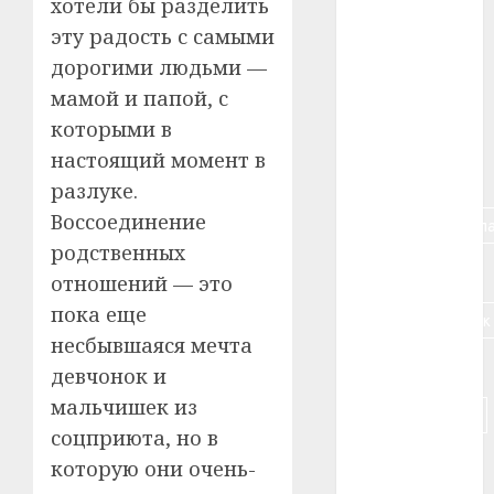
хотели бы разделить
#алкоголь
эту радость с самыми
дорогими людьми —
#банк
мамой и папой, с
которыми в
#беларусь
настоящий момент в
#бизнес
разлуке.
Воссоединение
#брестская_обла
родственных
#германия
отношений — это
пока еще
#дальнобойщик
несбывшаяся мечта
#деньга
девчонок и
мальчишек из
#долгожитель
соцприюта, но в
#животное
которую они очень-