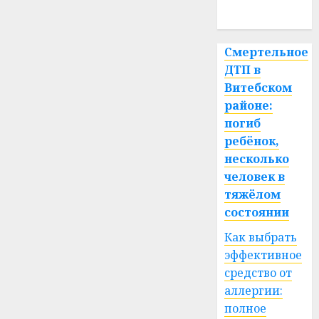
спорт
Смертельное
ДТП в
Витебском
районе:
погиб
ребёнок,
несколько
человек в
тяжёлом
состоянии
Как выбрать
эффективное
средство от
аллергии:
полное