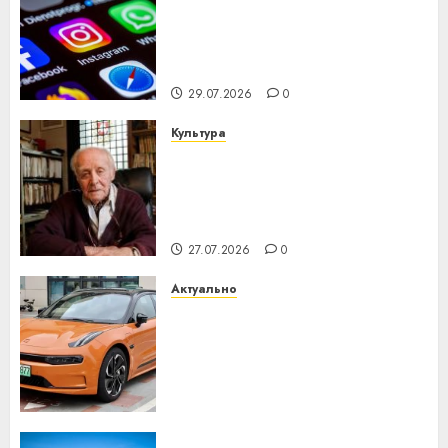
Meta и BlackRock вложат $14
млрд в строительство
центра искусственного
интеллекта
29.07.2026
0
Культура
У Мінску 120 гадоў таму
нарадзіўся Ежы Гедройц —
паслядоўны абаронца
незалежнасці Беларусі
27.07.2026
0
Актуально
Автомобиль как цифровое
устройство: почему
программное обеспечение
становится важнее
механики
23.07.2026
0