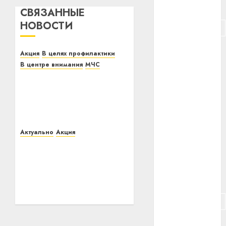
#питание
СВЯЗАННЫЕ
НОВОСТИ
#подорожание
#польша
Акция
В целях профилактики
В центре внимания
МЧС
#путешествие
В Витебском районе
стартовала акция МЧС
#работа
«Безопасный Новый
год!»
#россия
28.12.2020
0
Актуально
Акция
#сигарета
Витебское кадетское
училище посетил
#собака
председатель
осударственного
#сон
комитета по науке и
технологиям
#строительство
Республики Беларусь
Александр Шумилин
#сша