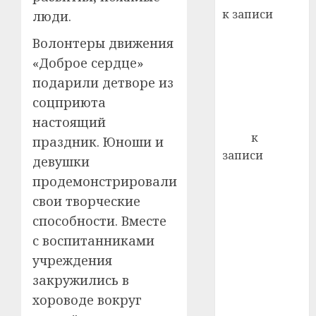
22.07.202
день:
к записи
люди.
почем
0
5
Ежегодно 1
профи
Волонтеры движения
декабря
важне
«Доброе сердце»
отмечается
сложн
подарили детворе из
Всемирный
лечен
соцприюта
день борьбы
21.07.202
со СПИДом
настоящий
0
Егор
к
праздник. Юноши и
записи
девушки
Сладкое дело
продемонстрировали
по душе —
свои творческие
пчеловодство
способности. Вместе
— много лет
с воспитанниками
назад выбрал
учреждения
себе житель
д. Бибиревка
закружились в
Витебского
хороводе вокруг
района