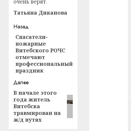
очень верят.
#зарплата
Татьяна Диканова
#здоровье
Навигация
Назад
#ип
записи
Спасатели-
Предыдущая
#кража
пожарные
запись:
Витебского РОЧС
#кредит
отмечают
профессиональный
#курс_валют
праздник
#налог
Далее
#недвижимость
В начале этого
Следующая
года житель
запись:
#новости
Витебска
компаний
травмирован на
ж/д путях
#пенсия