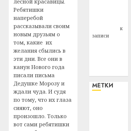
лесной красавицы.
Владимир
Ребятишки
Комаров
наперебой
Антонина
рассказывали своим
Федоровна
к
новым друзьям о
записи
том, какие их
Поможем
желания сбылись в
вместе Насте
Питерской
эти дни. Все они в
победить
канун Нового года
болезнь
писали письма
Дедушке Морозу и
МЕТКИ
ждали чуда. И судя
по тому, что их глаза
#blizko
сияют, оно
#tochka
произошло. Только
вот сами ребятишки
#авто