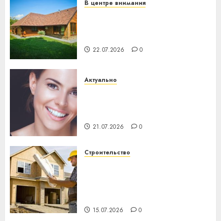
В центре внимания
Витебская область за месяц
потеряла 13 деревень и
хуторов
22.07.2026
0
Актуально
Здоровье зубов каждый
день: почему профилактика
важнее сложного лечения
21.07.2026
0
Строительство
Идеи подарков к
профессиональному
празднику День строителя
для коллег
15.07.2026
0