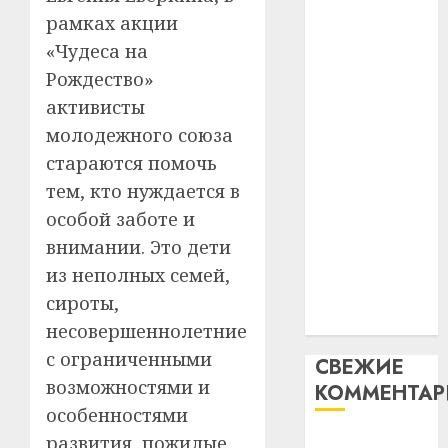
таму
2
рамках акции
абаронца
29.07.202
нарадз
незалежнасці
«Чудеса на
Ежы
0
Беларусі
Рождество»
Гедро
Автом
Автомобиль
—
как
активисты
как
пасля
цифро
молодежного союза
абаро
цифровое
устрой
стараются помочь
незал
почем
устройство:
3
Белару
тем, кто нуждается в
прогр
почему
обеспе
особой заботе и
программное
27.07.202
станов
Витебс
внимании. Это дети
обеспечение
важне
0
област
становится
из неполных семей,
механ
за
важнее
сироты,
месяц
23.07.202
механики
потер
4
несовершеннолетние
13
0
с ограниченными
СВЕЖИЕ
дерев
возможностями и
КОММЕНТА
и
Здоро
хуторо
особенностями
зубов
кажды
развития, пожилые
Вывоз мусора