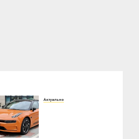
Актуально
Автомобиль как цифровое
устройство: почему
программное
обеспечение становится
важнее механики