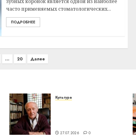
зубных коронок является одной из наиболее
часто применяемых стоматологических...
ПОДРОБНЕЕ
…
20
Далее
Культура
У Мінску 120 гадоў таму
о
нарадзіўся Ежы Гедройц
— паслядоўны абаронца
незалежнасці Беларусі
27.07.2026
0