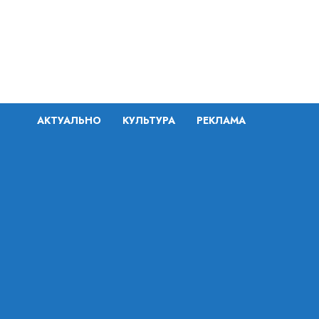
Перейти
к
содержимому
АКТУАЛЬНО
КУЛЬТУРА
РЕКЛАМА