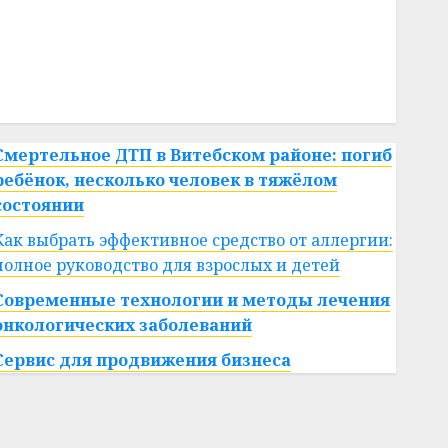
#сша
#телефон
#технологии
#умер
#учёный
#цена
Брест
Китай
гибель
интерьер
медицина
спорт
Смертельное ДТП в Витебском районе: погиб
ребёнок, несколько человек в тяжёлом
состоянии
Как выбрать эффективное средство от аллергии:
полное руководство для взрослых и детей
Современные технологии и методы лечения
онкологических заболеваний
Сервис для продвижения бизнеса