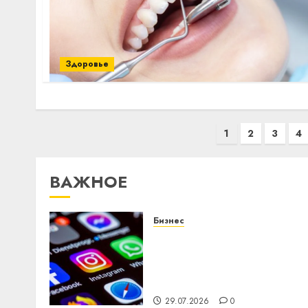
Здоровье
Пагинация
1
2
3
4
записей
ВАЖНОЕ
Бизнес
Meta и BlackRock вложат
$14 млрд в строительств
центра искусственного
интеллекта
29.07.2026
0