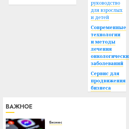
в
руководство
28.12.2020
0
больнице
для взрослых
и детей
07.12.2023
0
Современные
технологии
и методы
лечения
онкологически
заболеваний
Сервис для
продвижения
бизнеса
ВАЖНОЕ
Бизнес