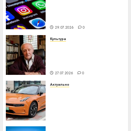
Meta и BlackRock вложат $14
млрд в строительство
центра искусственного
интеллекта
29.07.2026
0
Культура
У Мінску 120 гадоў таму
нарадзіўся Ежы Гедройц —
паслядоўны абаронца
незалежнасці Беларусі
27.07.2026
0
Актуально
Автомобиль как цифровое
устройство: почему
программное обеспечение
становится важнее
механики
23.07.2026
0