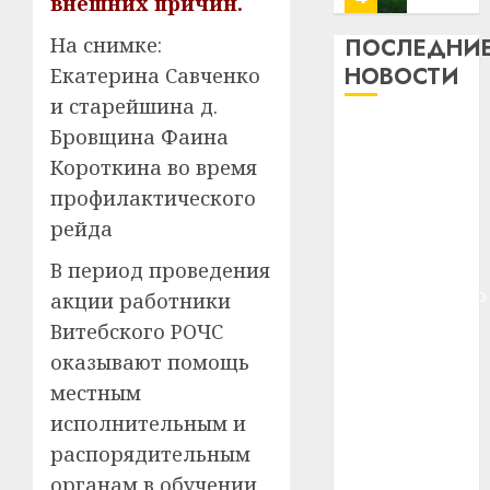
внешних причин.
13
0
дерев
На снимке:
ПОСЛЕДНИ
и
Здоро
НОВОСТИ
Екатерина Савченко
хуторо
зубов
и старейшина д.
кажды
22.07.202
Meta и
Бровщина Фаина
день:
BlackRock
почем
0
Короткина во время
5
вложат $14
профи
профилактического
важне
млрд в
рейда
сложн
Meta
строительство
лечен
и
центра
В период проведения
BlackR
искусственного
акции работники
21.07.202
вложа
интеллекта
Витебского РОЧС
$14
0
1
У Мінску 120
млрд
оказывают помощь
гадоў таму
в
местным
нарадзіўся
строит
У
исполнительным и
центр
Ежы Гедройц
Мінску
распорядительным
искусс
120
—
интел
гадоў
органам в обучении
паслядоўны