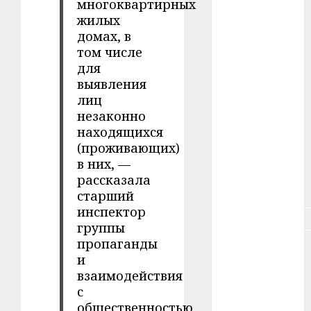
многоквартирных
#зарплата
жилых
домах, в
#здоровье
том числе
для
#ип
выявления
#кража
лиц
незаконно
#кредит
находящихся
(проживающих)
#курс_валют
в них, —
рассказала
#налог
старший
инспектор
#недвижимость
группы
пропаганды
#новости
и
компаний
взаимодействия
#пенсия
с
общественностью