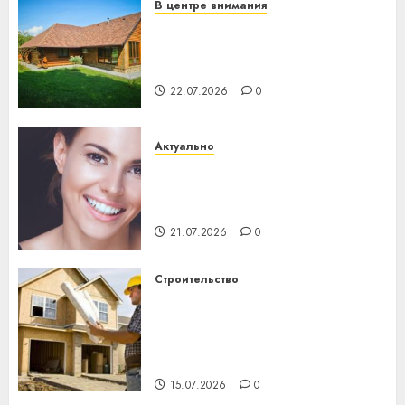
В центре внимания
Витебская область за месяц
потеряла 13 деревень и
хуторов
22.07.2026
0
Актуально
Здоровье зубов каждый
день: почему профилактика
важнее сложного лечения
21.07.2026
0
Строительство
Идеи подарков к
профессиональному
празднику День строителя
для коллег
15.07.2026
0