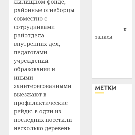
жилищном фонде,
Владимир
районные огнеборцы
Комаров
совместно с
Антонина
сотрудниками
Федоровна
к
райотдела
записи
внутренних дел,
Поможем
педагогами
вместе Насте
Питерской
учреждений
победить
образования и
болезнь
иными
заинтересованными
МЕТКИ
выезжают в
профилактические
#blizko
рейды. в один из
#tochka
последних посетили
несколько деревень
#авто