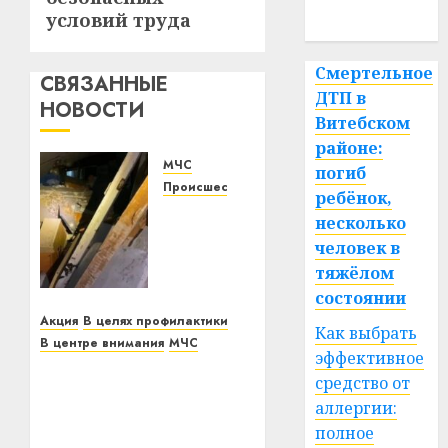
условий труда
спорт
Смертельное
СВЯЗАННЫЕ
ДТП в
НОВОСТИ
Витебском
районе:
МЧС
погиб
Происшествие
ребёнок,
Взрыв
несколько
произошел
человек в
в 8-
тяжёлом
квартирном
состоянии
доме в
Полоцком
Акция
В целях профилактики
Как выбрать
районе.
В центре внимания
МЧС
эффективное
Двое
В Витебском районе
средство от
взрослых
стартовала акция МЧС
аллергии:
и
«Безопасный Новый
ребенок
полное
год!»