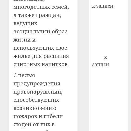
22.07.202
день:
к записи
многодетных семей,
почем
0
5
Ежегодно 1
а также граждан,
профи
декабря
важне
ведущих
отмечается
сложн
асоциальный образ
Всемирный
лечен
жизни и
день борьбы
21.07.202
использующих свое
со СПИДом
жилье для распития
0
Егор
к
спиртных напитков.
записи
Сладкое дело
С целью
по душе —
предупреждения
пчеловодство
правонарушений,
— много лет
способствующих
назад выбрал
возникновению
себе житель
д. Бибиревка
пожаров и гибели
Витебского
людей от них в
района