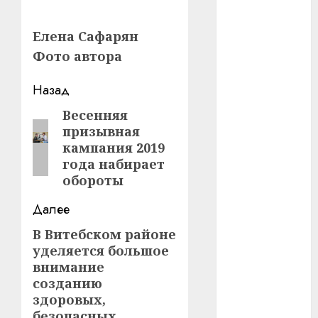
#телефон
Елена Сафарян
Фото автора
#технологии
Навигация
#умер
Назад
записи
Весенняя
Предыдущая
#учёный
призывная
запись:
кампания 2019
#цена
года набирает
Брест
обороты
Далее
Китай
В Витебском районе
Следующая
гибель
уделяется большое
запись:
внимание
интерьер
созданию
здоровых,
медицина
безопасных