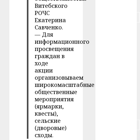
#питание
Витебского
РОЧС
#подорожание
Екатерина
Савченко.
#польша
— Для
информационного
#путешествие
просвещения
граждан в
#работа
ходе
акции
#россия
организовываем
#сигарета
широкомасштабные
общественные
#собака
мероприятия
(ярмарки,
#сон
квесты),
сельские
#строительство
(дворовые)
сходы.
#сша