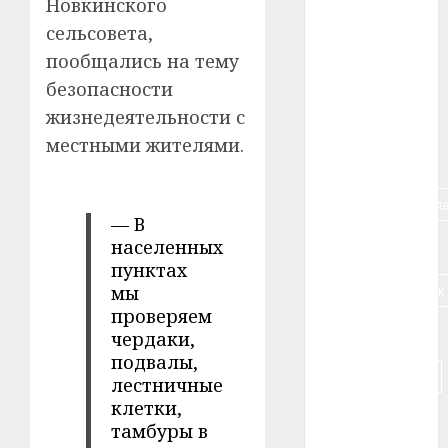
Новкинского
#алкоголь
сельсовета,
пообщались на тему
#банк
безопасности
жизнедеятельности с
#беларусь
местными жителями.
#бизнес
#брестская_обла
— В
населенных
#германия
пунктах
#дальнобойщик
мы
проверяем
#деньга
чердаки,
подвалы,
#долгожитель
лестничные
клетки,
#животное
тамбуры в