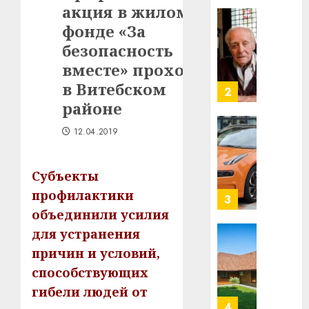
акция в жилом
в
строит
фонде «За
У
центр
Мінску
безопасность
искусс
120
вместе» проходит
интел
гадоў
в Витебском
таму
2
29.07.202
нарадз
районе
Ежы
0
12.04.2019
Гедро
Автом
—
как
пасля
цифро
Субъекты
абаро
устрой
профилактики
незал
почем
3
Белару
прогр
объединили усилия
обеспе
для устранения
27.07.202
станов
Витебс
причин и условий,
важне
0
област
способствующих
механ
за
месяц
гибели людей от
23.07.202
потер
4