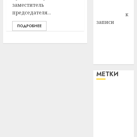
заместитель
Антонина
председателя...
Федоровна
к
записи
ПОДРОБНЕЕ
Поможем
вместе Насте
Питерской
победить
болезнь
МЕТКИ
#blizko
#tochka
#авто
#алкоголь