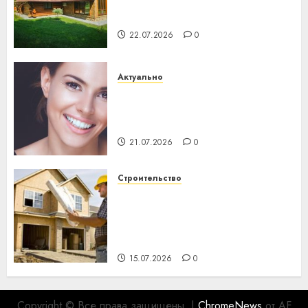
потеряла 13 деревень и
хуторов
22.07.2026
0
Актуально
Здоровье зубов каждый
день: почему профилактика
важнее сложного лечения
21.07.2026
0
Строительство
Идеи подарков к
профессиональному
празднику День строителя
для коллег
15.07.2026
0
Copyright © Все права защищены.
|
ChromeNews
от AF