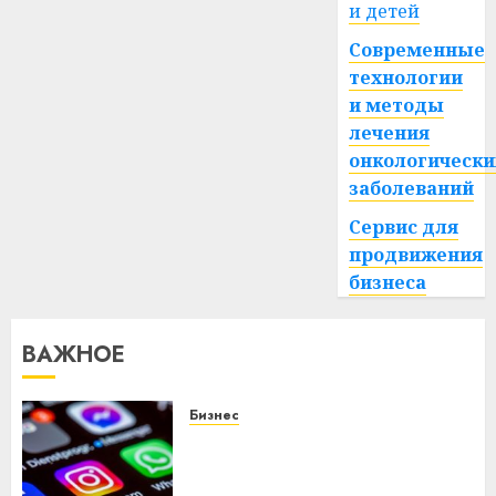
и детей
Современные
технологии
и методы
лечения
онкологически
заболеваний
Сервис для
продвижения
бизнеса
ВАЖНОЕ
Бизнес
Meta и BlackRock вложат $14
млрд в строительство
центра искусственного