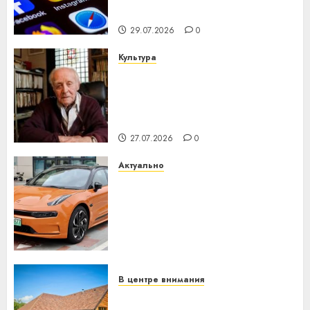
интеллекта
29.07.2026
0
Культура
У Мінску 120 гадоў таму
нарадзіўся Ежы Гедройц —
паслядоўны абаронца
незалежнасці Беларусі
27.07.2026
0
Актуально
Автомобиль как цифровое
устройство: почему
программное обеспечение
становится важнее
механики
23.07.2026
0
В центре внимания
Витебская область за месяц