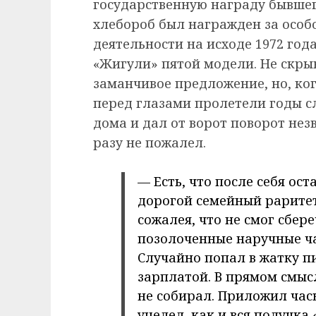
государственную награду бывше
хлебороб был награжден за особ
деятельности на исходе 1972 год
«Жигули» пятой модели. Не скрыв
заманчивое предложение, но, ког
перед глазами пролетели годы с
дома и дал от ворот поворот нез
разу не пожалел.
— Есть, что после себя ост
дорогой семейный раритет
сожалея, что не смог сбер
позолоченные наручные ча
Случайно попал в жатку п
зарплатой. В прямом смыс
не собирал. Приложил часы
уцелел, как и вся получка