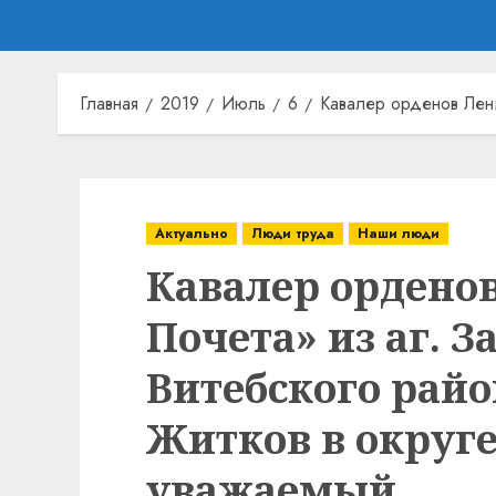
Главная
2019
Июль
6
Кавалер орденов Лени
Актуально
Люди труда
Наши люди
Кавалер орденов
Почета» из аг. З
Витебского рай
Житков в округе
уважаемый