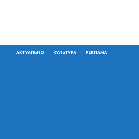
Перейти
к
содержимому
АКТУАЛЬНО
КУЛЬТУРА
РЕКЛАМА