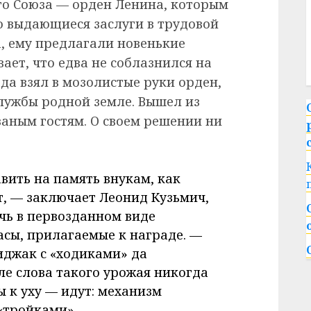
го Союза — орден Ленина, которым
о выдающиеся заслуги в трудовой
а, ему предлагали новенькие
ает, что едва не соблазнился на
да взял в мозолистые руки орден,
лужбы родной земле. Вышел из
ваным гостям. О своем решении ни
авить на память внукам, как
, — заключает Леонид Кузьмич,
ечь в первозданном виде
сы, прилагаемые к награде. —
иджак с «ходиками» да
ле слова такого урожая никогда
 к уху — идут: механизм
 «тройками».