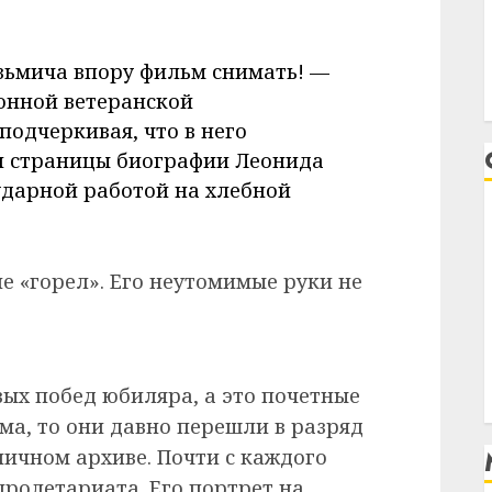
зьмича впору фильм снимать! —
онной ветеранской
подчеркивая, что в него
и страницы биографии Леонида
 ударной работой на хлебной
ле «горел». Его неутомимые руки не
вых побед юбиляра, а это почетные
ма, то они давно перешли в разряд
личном архиве. Почти с каждого
пролетариата. Его портрет на