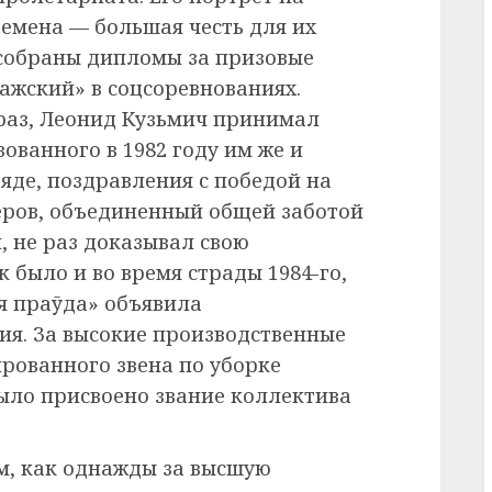
ремена — большая честь для их
 собраны дипломы за призовые
ажский» в соцсоревнованиях.
 раз, Леонид Кузьмич принимал
зованного в 1982 году им же и
де, поздравления с победой на
еров, объединенный общей заботой
, не раз доказывал свою
к было и во время страды 1984-го,
ая праўда» объявила
ия. За высокие производственные
рованного звена по уборке
ыло присвоено звание коллектива
м, как однажды за высшую