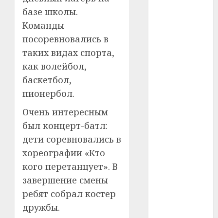
базе школы.
#телефон
Команды
посоревновались в
#технологии
таких видах спорта,
#умер
как волейбол,
баскетбол,
#учёный
пионербол.
#цена
Очень интересным
Брест
был концерт-батл:
дети соревновались в
Китай
хореографии «Кто
гибель
кого перетанцует». В
завершение смены
интерьер
ребят собрал костер
медицина
дружбы.