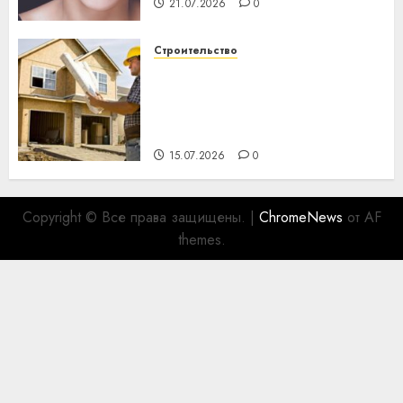
21.07.2026
0
Строительство
Идеи подарков к
профессиональному
празднику День строителя
для коллег
15.07.2026
0
Copyright © Все права защищены.
|
ChromeNews
от AF
themes.