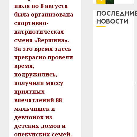
13
0
июля по 8 августа
дерев
ПОСЛЕДНИ
была организована
и
Здоро
НОВОСТИ
спортивно-
хуторо
зубов
патриотическая
кажды
22.07.202
Meta и
день:
смена «Вершина».
BlackRock
почем
0
5
За это время здесь
вложат $14
профи
прекрасно провели
важне
млрд в
время,
сложн
Meta
строительство
лечен
и
подружились,
центра
BlackR
получили массу
искусственного
21.07.202
вложа
интеллекта
приятных
$14
0
1
У Мінску 120
впечатлений 88
млрд
гадоў таму
в
мальчишек и
нарадзіўся
строит
У
девчонок из
центр
Ежы Гедройц
Мінску
детских домов и
искусс
120
—
интел
опекунских семей.
гадоў
паслядоўны