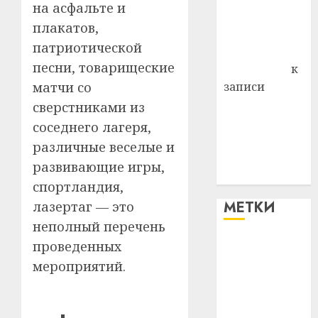
на асфальте и
Владимир
плакатов,
Комаров
патриотической
Антонина
песни, товарищеские
Федоровна
к
матчи со
записи
Поможем
сверстниками из
вместе Насте
соседнего лагеря,
Питерской
различные веселые и
победить
развивающие игры,
болезнь
спортландия,
МЕТКИ
лазертаг — это
неполный перечень
проведенных
#blizko
мероприятий.
#tochka
#авто