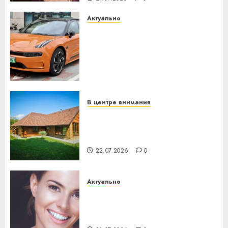
Актуально
Автомобиль как цифровое
устройство: почему
программное обеспечение
становится важнее
механики
23.07.2026
0
В центре внимания
Витебская область за месяц
потеряла 13 деревень и
хуторов
22.07.2026
0
Актуально
Здоровье зубов каждый
день: почему профилактика
важнее сложного лечения