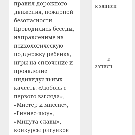
22.07.202
правил дорожного
день:
к записи
почем
0
5
движения, пожарной
Ежегодно 1
профи
безопасности.
декабря
важне
Проводились беседы,
отмечается
сложн
Всемирный
лечен
направленные на
день борьбы
психологическую
21.07.202
со СПИДом
поддержку ребенка,
0
Егор
к
игры на сплочение и
записи
проявление
Сладкое дело
индивидуальных
по душе —
качеств. «Любовь с
пчеловодство
первого взгляда»,
— много лет
назад выбрал
«Мистер и миссис»,
себе житель
«Гиннес-шоу»,
д. Бибиревка
«Минута славы»,
Витебского
конкурсы рисунков
района