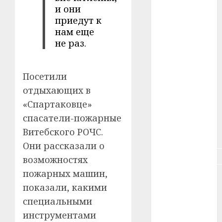
#зарплата
и они
приедут к
#здоровье
нам еще
не раз.
#ип
#кража
Посетили
отдыхающих в
#кредит
«Спартаковце»
#курс_валют
спасатели-пожарные
Витебского РОЧС.
#налог
Они рассказали о
#недвижимость
возможностях
пожарных машин,
#новости
компаний
показали, какими
специальными
#пенсия
инструментами