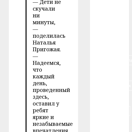
— Дети не
скучали
#алкоголь
ни
минуты,
#банк
—
#беларусь
поделилась
Наталья
#бизнес
Пригожая.
—
#брестская_обла
Надеемся,
что
#германия
каждый
день,
#дальнобойщик
проведенный
здесь,
#деньга
оставил у
ребят
#долгожитель
яркие и
#животное
незабываемые
впечатления,