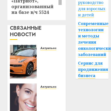
«Патриот»,
руководство
организованный
для взрослых
на базе в/ч 5524
и детей
Современные
СВЯЗАННЫЕ
технологии
НОВОСТИ
и методы
лечения
онкологически
Актуально
Автомобиль
заболеваний
как
Сервис для
цифровое
продвижения
устройство:
бизнеса
почему
программное
обеспечение
Актуально
становится
Здоровье
важнее
зубов
механики
каждый
день: