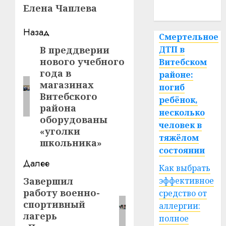
Елена Чаплева
спорт
Навигация
Назад
Смертельное
записи
В преддверии
ДТП в
Предыдущая
нового учебного
Витебском
запись:
года в
районе:
магазинах
погиб
Витебского
ребёнок,
района
несколько
оборудованы
человек в
«уголки
тяжёлом
школьника»
состоянии
Далее
Как выбрать
Завершил
эффективное
Следующая
работу военно-
средство от
запись:
спортивный
аллергии:
лагерь
полное