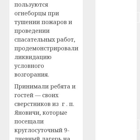
#питание
пользуются
огнеборцы при
#подорожание
тушении пожаров и
проведении
#польша
спасательных работ,
#путешествие
продемонстрировали
ликвидацию
#работа
условного
#россия
возгорания.
#сигарета
Принимали ребята и
гостей — своих
#собака
сверстников из г . п.
#сон
Яновичи, которые
посещали
#строительство
круглосуточный 9-
#сша
дневный лагерь на