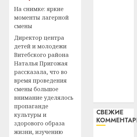
таму
2
абаронца
29.07.202
На снимке: яркие
нарадз
незалежнасці
моменты лагерной
Ежы
0
Беларусі
Гедро
Автом
смены
Автомобиль
—
как
Директор центра
как
пасля
цифро
абаро
цифровое
устрой
детей и молодежи
незал
почем
устройство:
3
Витебского района
Белару
прогр
почему
Наталья Пригожая
обеспе
программное
27.07.202
рассказала, что во
станов
Витебс
обеспечение
важне
0
област
время проведения
становится
механ
за
смены большое
важнее
месяц
23.07.202
внимание уделялось
механики
потер
4
пропаганде
13
0
СВЕЖИЕ
дерев
культуры и
КОММЕНТА
и
Здоро
здорового образа
хуторо
зубов
жизни, изучению
кажды
Вывоз мусора