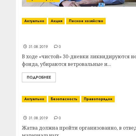
Актуально
Акция
Лесное хозяйство
ГЛХУ «Суражский лесхоз» в августе прово
озеленению территорий
31.08.2019
0
В ходе «чистой» 30-дневки ликвидируются н
фонда, убираются ветровальные и...
ПОДРОБНЕЕ
Актуально
Безопасность
Правопорядок
В Витебском районе правоохранители еж
31.08.2019
0
Жатва должна пройти организованно, в отве
материальных....