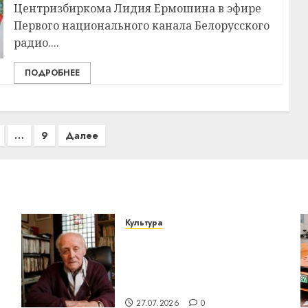
Центризбиркома Лидия Ермошина в эфире
Первого национального канала Белорусского
радио....
ПОДРОБНЕЕ
…
9
Далее
Культура
У Мінску 120 гадоў таму
о
нарадзіўся Ежы Гедройц
— паслядоўны абаронца
незалежнасці Беларусі
27.07.2026
0