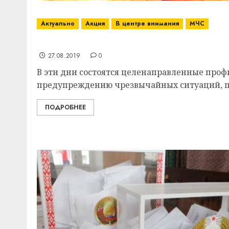
Актуально
Акция
В центре внимания
МЧС
С 1 по 10 сентября в Витебском районе п
27.08.2019
0
В эти дни состоятся целенаправленные про
предупреждению чрезвычайных ситуаций, пр
ПОДРОБНЕЕ