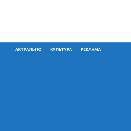
Перейти
к
содержимому
АКТУАЛЬНО
КУЛЬТУРА
РЕКЛАМА