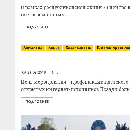
В рамках республиканской акции «В центре 
по чрезвычайным...
ПОДРОБНЕЕ
Актуально
Акция
Безопасность
В целях профила
В Витебском районе с 25 августа стартуе
«Внимание – дети!»
28.08.2019
0
Цель мероприятия – профилактика детского 
открытых интернет-источников Позади больш
ПОДРОБНЕЕ