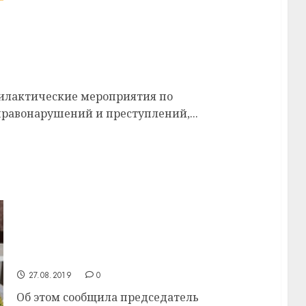
ройдет акция «Единый день безопасности»
филактические мероприятия по
авонарушений и преступлений,...
По 30 августа включительно можно подать
документы на выдвижение
представителей в составы окружных
избирательных комиссий на выборах
депутатов Палаты представителей
Национального собрания седьмого созыва
27.08.2019
0
Об этом сообщила председатель