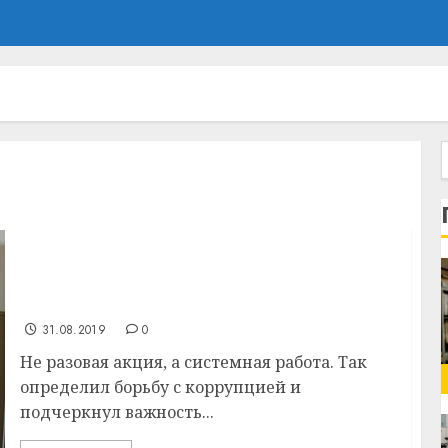
Прокурор Витебского района Андрей
Шкляревский рассказал, какие сферы и
отрасли более подвержены
коррупционным проявлениям
31.08.2019
0
Не разовая акция, а системная работа. Так
определил борьбу с коррупцией и
подчеркнул важность...