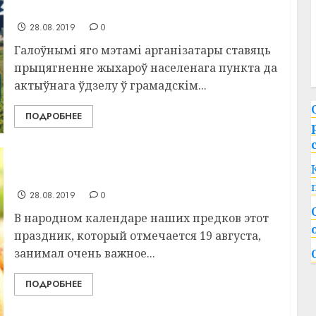
сельсавета
28.08.2019
0
Галоўнымі яго мэтамі арганізатары ставяць
прыцягненне жыхароў населенага пункта да
актыўнага ўдзелу ў грамадскім...
ПОДРОБНЕЕ
Сегодня отмечается Яблочный Сас
28.08.2019
0
В народном календаре наших предков этот
праздник, который отмечается 19 августа,
занимал очень важное...
ПОДРОБНЕЕ