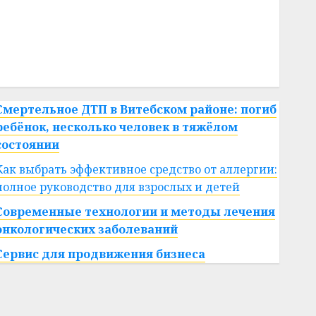
#сша
#телефон
#технологии
#умер
#учёный
#цена
Брест
Китай
гибель
интерьер
медицина
спорт
Смертельное ДТП в Витебском районе: погиб
ребёнок, несколько человек в тяжёлом
состоянии
Как выбрать эффективное средство от аллергии:
полное руководство для взрослых и детей
Современные технологии и методы лечения
онкологических заболеваний
Сервис для продвижения бизнеса