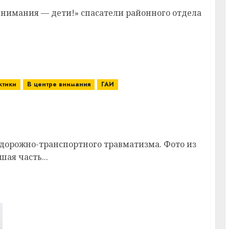
внимания — дети!» спасатели районного отдела
ктики
В центре внимания
ГАИ
т специальное комплексное мероприятие
дорожно-транспортного травматизма. Фото из
ая часть...
Свята «Дзень вёскі» адбудзецца 17 жніўня
ў вёсцы Прысушына Задуброўскага