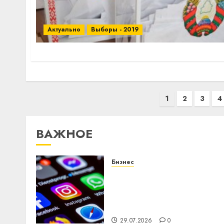
Актуально
Выборы - 2019
Пагинация
1
2
3
4
записей
ВАЖНОЕ
Бизнес
Meta и BlackRock вложат
$14 млрд в строительств
центра искусственного
интеллекта
29.07.2026
0