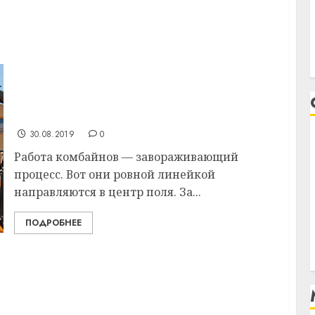
Комбайнер агрокомплекса «Яновичи»
Евгений Кухарев первым в Витебском
районе среди молодежных экипажей
намолотил тысячу тонн зерна
30.08.2019
0
Работа комбайнов — завораживающий
процесс. Вот они ровной линейкой
направляются в центр поля. За...
ПОДРОБНЕЕ
 необычная акция