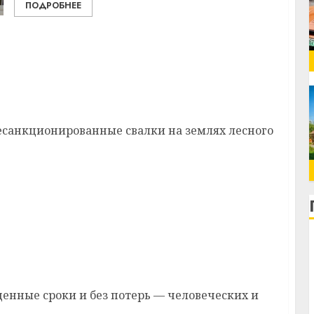
ПОДРОБНЕЕ
дит месячник по благоустройству и
есанкционированные свалки на землях лесного
едневно мониторят объекты АПК
денные сроки и без потерь — человеческих и