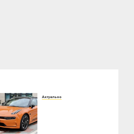
Актуально
Автомобиль как цифровое
устройство: почему
программное
обеспечение становится
важнее механики