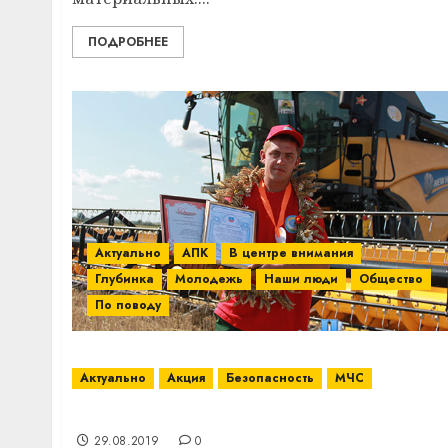
ПОДРОБНЕЕ
Актуально
АПК
В центре внимания
Глубинка
Молодежь
Наши люди
Общество
По поводу
Актуально
Акция
Безопасность
МЧС
В магазинах Витебского района проходит
29.08.2019
0