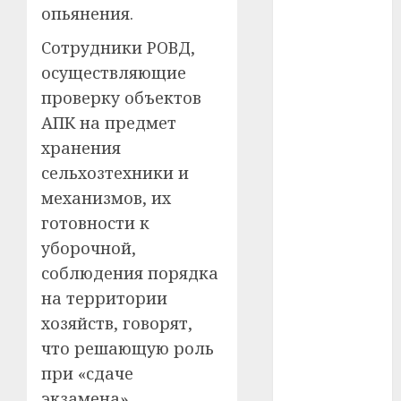
#сша
опьянения.
#телефон
Сотрудники РОВД,
осуществляющие
#технологии
проверку объектов
#умер
АПК на предмет
хранения
#учёный
сельхозтехники и
#цена
механизмов, их
готовности к
Брест
уборочной,
соблюдения порядка
Китай
на территории
гибель
хозяйств, говорят,
что решающую роль
интерьер
при «сдаче
медицина
экзамена»