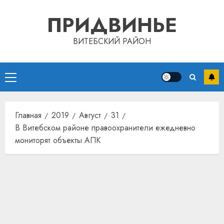
Перейти
ПРИДВИНЬЕ
к
содержимому
ВИТЕБСКИЙ РАЙОН
Основное
меню
Главная
2019
Август
31
В Витебском районе правоохранители ежедневно
мониторят объекты АПК
Автом
как
цифро
устрой
почем
3
прогр