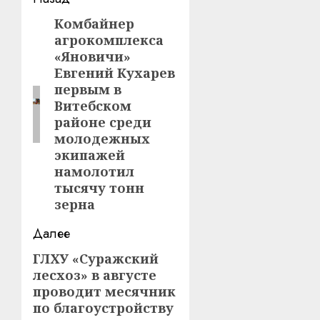
Навигация
записи
Комбайнер
Предыдущая
агрокомплекса
запись:
«Яновичи»
Евгений Кухарев
первым в
Витебском
районе среди
молодежных
экипажей
намолотил
тысячу тонн
зерна
Далее
ГЛХУ «Суражский
Следующая
лесхоз» в августе
запись:
проводит месячник
по благоустройству