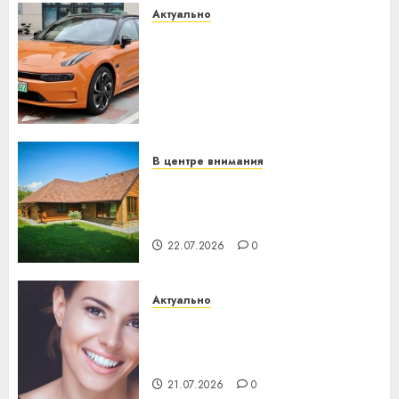
Актуально
Автомобиль как цифровое
устройство: почему
программное обеспечение
становится важнее
механики
23.07.2026
0
В центре внимания
Витебская область за месяц
потеряла 13 деревень и
хуторов
22.07.2026
0
Актуально
Здоровье зубов каждый
день: почему профилактика
важнее сложного лечения
21.07.2026
0