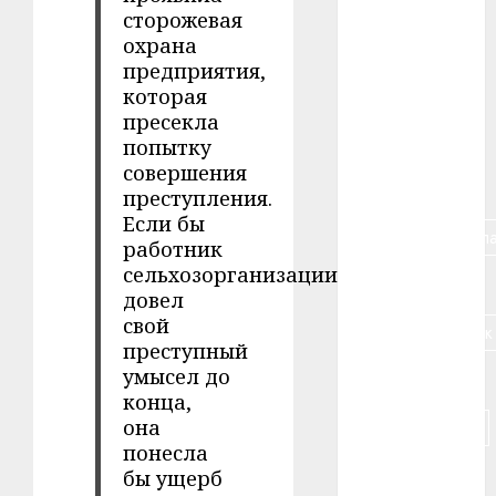
сторожевая
охрана
#алкоголь
предприятия,
#банк
которая
пресекла
#беларусь
попытку
совершения
#бизнес
преступления.
Если бы
#брестская_обла
работник
сельхозорганизации
#германия
довел
свой
#дальнобойщик
преступный
умысел до
#деньга
конца,
она
#долгожитель
понесла
#животное
бы ущерб