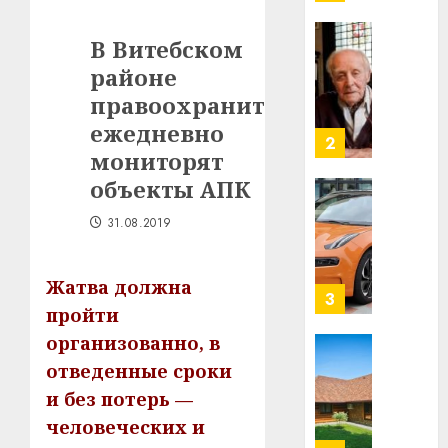
млрд
в
В Витебском
строит
У
центр
районе
Мінску
искусс
120
правоохранители
интел
гадоў
ежедневно
таму
2
29.07.202
мониторят
нарадз
Ежы
0
объекты АПК
Гедро
Автом
31.08.2019
—
как
пасля
цифро
абаро
устрой
Жатва должна
незал
почем
3
пройти
Белару
прогр
обеспе
организованно, в
27.07.202
станов
Витебс
отведенные сроки
важне
0
област
и без потерь —
механ
за
человеческих и
месяц
23.07.202