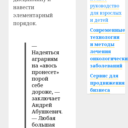
руководство
навести
для взрослых
элементарный
и детей
порядок.
Современные
технологии
и методы
—
лечения
Надеяться
аграриям
онкологически
на «авось
заболеваний
пронесет»
Сервис для
порой
продвижения
себе
бизнеса
дороже, —
заключает
Андрей
Абушкевич.
— Любая
большая