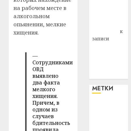
района
на рабочем месте в
Владимир
алкогольном
Комаров
опьянении, мелкие
Антонина
Федоровна
к
хищения.
записи
Поможем
вместе Насте
—
Питерской
Сотрудниками
победить
ОВД
болезнь
выявлено
два факта
МЕТКИ
мелкого
хищения.
Причем, в
#blizko
одном из
случаев
#tochka
бдительность
проявила
#авто