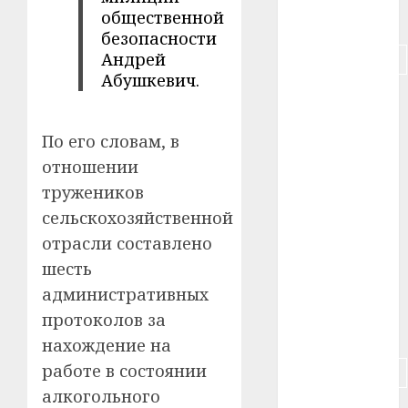
общественной
#питание
безопасности
Андрей
#подорожание
Абушкевич.
#польша
#путешествие
По его словам, в
отношении
#работа
тружеников
#россия
сельскохозяйственной
отрасли составлено
#сигарета
шесть
административных
#собака
протоколов за
#сон
нахождение на
работе в состоянии
#строительство
алкогольного