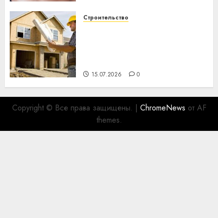
Строительство
Идеи подарков к
профессиональному
празднику День строителя
для коллег
15.07.2026
0
Copyright © Все права защищены.
|
ChromeNews
от AF
themes.