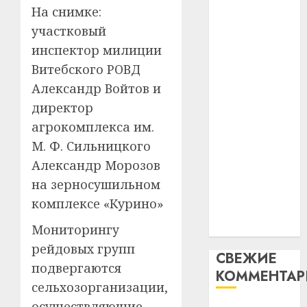
гадоў
паслядоўны
На снимке:
таму
2
абаронца
29.07.202
участковый
нарадз
незалежнасці
Ежы
0
инспектор милиции
Беларусі
Гедро
Автом
Витебского РОВД
Автомобиль
—
как
Александр Войтов и
как
пасля
цифро
абаро
директор
цифровое
устрой
незал
почем
устройство:
3
агрокомплекса им.
Белару
прогр
почему
М. Ф. Сильницкого
обеспе
программное
27.07.202
Александр Морозов
станов
Витебс
обеспечение
важне
на зерносушильном
0
област
становится
механ
за
комплексе «Курино»
важнее
месяц
23.07.202
механики
Мониторингу
потер
4
13
0
рейдовых групп
СВЕЖИЕ
дерев
подвергаются
КОММЕНТА
и
Здоро
сельхозорганизации,
хуторо
зубов
осуществляющие
кажды