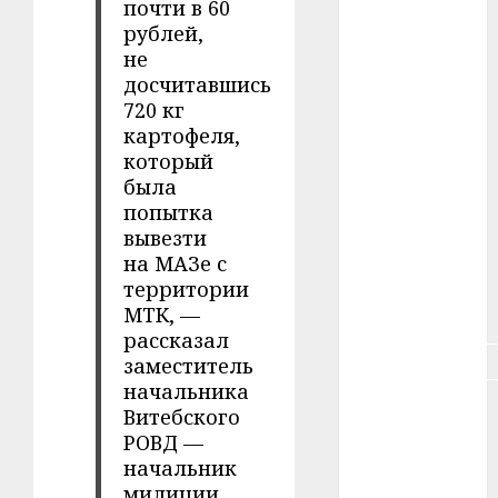
почти в 60
#зарплата
рублей,
не
#здоровье
досчитавшись
720 кг
#ип
картофеля,
который
#кража
была
попытка
#кредит
вывезти
на МАЗе с
#курс_валют
территории
#налог
МТК, —
рассказал
#недвижимость
заместитель
начальника
#новости
Витебского
компаний
РОВД —
начальник
#пенсия
милиции