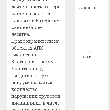
Вывоз мусора
22.07.202
день:
деятельность в сфере
к записи
почем
0
5
растениеводства.
Ежегодно 1
профи
декабря
Таковых в Витебском
важне
отмечается
сложн
районе более
Всемирный
лечен
десятка.
день борьбы
Правоохранители на
21.07.202
со СПИДом
объектах АПК
0
Егор
к
ежедневно.
записи
Благодаря такому
Сладкое дело
мониторингу,
по душе —
пчеловодство
свидетельствуют
— много лет
они, уменьшается
назад выбрал
количество
себе житель
нарушений трудовой
д. Бибиревка
дисциплины, в числе
Витебского
которых нахождение