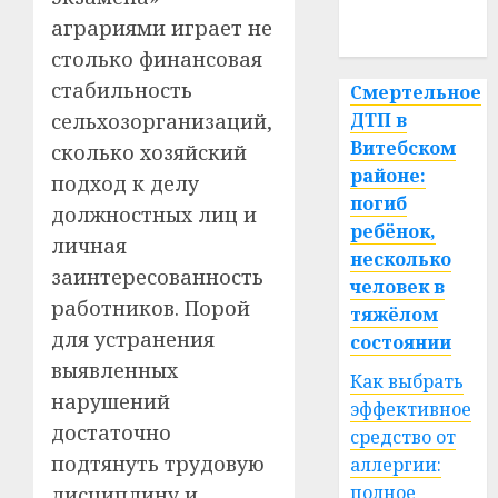
аграриями играет не
спорт
столько финансовая
стабильность
Смертельное
сельхозорганизаций,
ДТП в
Витебском
сколько хозяйский
районе:
подход к делу
погиб
должностных лиц и
ребёнок,
личная
несколько
заинтересованность
человек в
работников. Порой
тяжёлом
для устранения
состоянии
выявленных
Как выбрать
нарушений
эффективное
достаточно
средство от
подтянуть трудовую
аллергии:
полное
дисциплину и