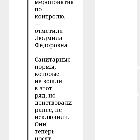
мероприятия
по
#алкоголь
контролю,
—
#банк
отметила
Людмила
#беларусь
Федоровна.
—
#бизнес
Санитарные
нормы,
#брестская_обла
которые
#германия
не вошли
в этот
#дальнобойщик
ряд, но
действовали
#деньга
ранее, не
исключили.
#долгожитель
Они
теперь
#животное
носят