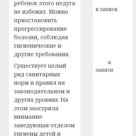
Вывоз мусора
ребенок этого недуга
22.07.202
день:
к записи
не избежит. Можно
почем
0
5
Ежегодно 1
приостановить
профи
декабря
важне
прогрессирование
отмечается
сложн
болезни, соблюдая
Всемирный
лечен
гигиенические и
день борьбы
21.07.202
другие требования.
со СПИДом
0
Егор
к
Существует целый
записи
ряд санитарных
Сладкое дело
норм и правил на
по душе —
законодательном и
пчеловодство
других уровнях. На
— много лет
этом заострила
назад выбрал
себе житель
внимание
д. Бибиревка
заведующая отделом
Витебского
гигиены детей и