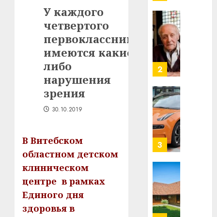
млрд
У каждого
в
четвертого
строит
У
центр
Мінску
первоклассника
искусс
120
имеются какие-
интел
гадоў
либо
таму
2
29.07.202
нарушения
нарадз
Ежы
0
зрения
Гедро
Автом
—
30.10.2019
как
пасля
цифро
абаро
устрой
В Витебском
незал
почем
3
Белару
областном детском
прогр
обеспе
клиническом
27.07.202
станов
Витебс
центре в рамках
важне
0
област
Единого дня
механ
за
здоровья в
месяц
23.07.202