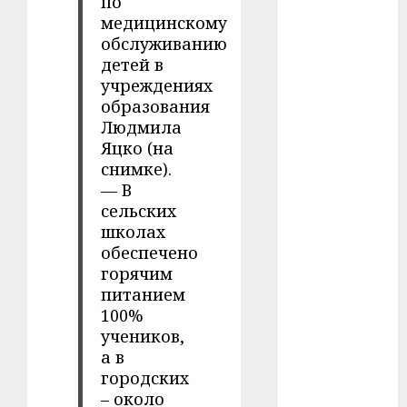
по
#сша
медицинскому
#телефон
обслуживанию
детей в
#технологии
учреждениях
образования
#умер
Людмила
Яцко (на
#учёный
снимке).
— В
#цена
сельских
школах
Брест
обеспечено
горячим
Китай
питанием
100%
гибель
учеников,
интерьер
а в
городских
медицина
– около