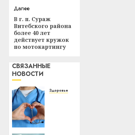
Далее
В г. п. Сураж
Следующая
Витебского района
запись:
более 40 лет
действует кружок
по мотокартингу
СВЯЗАННЫЕ
НОВОСТИ
Здоровье
Как
выбрать
эффективное
средство
от
аллергии: