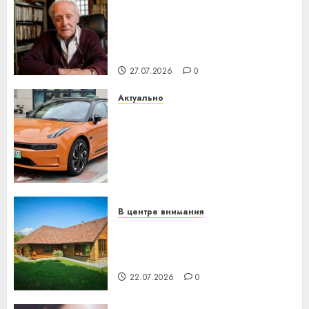
У Мінску 120 гадоў таму
нарадзіўся Ежы Гедройц —
паслядоўны абаронца
незалежнасці Беларусі
27.07.2026
0
Актуально
Автомобиль как цифровое
устройство: почему
программное обеспечение
становится важнее
механики
23.07.2026
0
В центре внимания
Витебская область за месяц
потеряла 13 деревень и
хуторов
22.07.2026
0