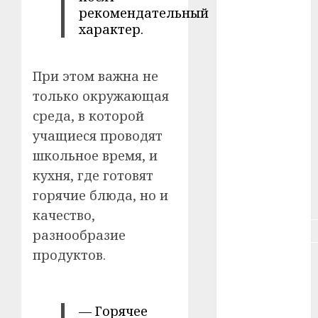
рекомендательный
#зарплата
характер.
#здоровье
При этом важна не
#ип
только окружающая
#кража
среда, в которой
учащиеся проводят
#кредит
школьное время, и
#курс_валют
кухня, где готовят
горячие блюда, но и
#налог
качество,
#недвижимость
разнообразие
продуктов.
#новости
компаний
#пенсия
— Горячее