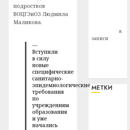
района
подростков
Владимир
ВОЦГЭиОЗ Людмила
Комаров
Маликова.
Антонина
Федоровна
к
записи
—
Поможем
Вступили
вместе Насте
в силу
Питерской
новые
победить
специфические
болезнь
санитарно-
эпидемиологические
МЕТКИ
требования
по
#blizko
учреждениям
образования
#tochka
и уже
начались
#авто