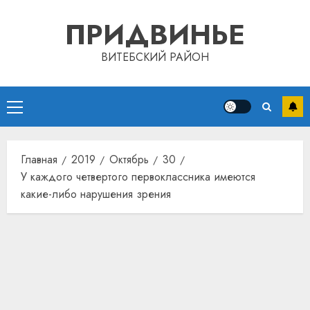
Перейти
ПРИДВИНЬЕ
к
содержимому
ВИТЕБСКИЙ РАЙОН
Основное
меню
Главная
2019
Октябрь
30
У каждого четвертого первоклассника имеются
какие-либо нарушения зрения
Автом
как
цифро
устрой
почем
3
прогр