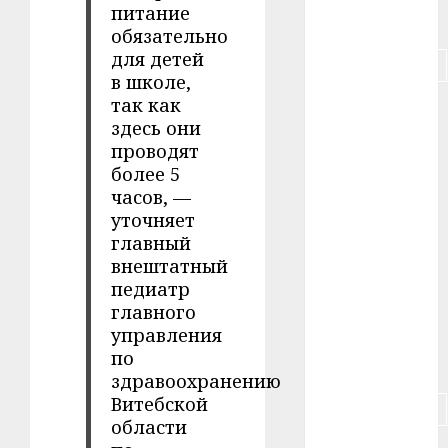
питание
#питание
обязательно
для детей
#подорожание
в школе,
так как
#польша
здесь они
проводят
#путешествие
более 5
#работа
часов, —
уточняет
#россия
главный
внештатный
#сигарета
педиатр
главного
#собака
управления
по
#сон
здравоохранению
Витебской
#строительство
области