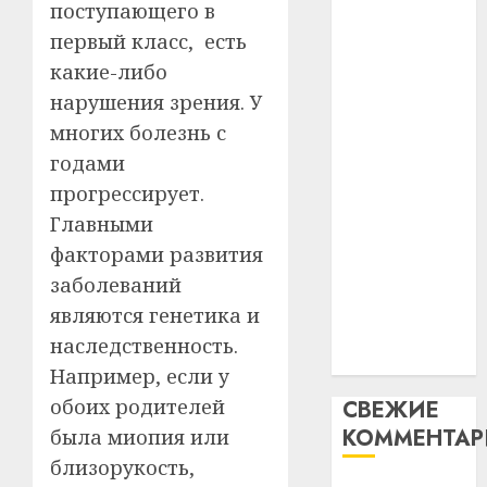
гадоў
паслядоўны
поступающего в
таму
2
абаронца
первый класс, есть
29.07.202
нарадз
незалежнасці
какие-либо
Ежы
0
Беларусі
Гедро
Автом
нарушения зрения. У
Автомобиль
—
как
многих болезнь с
как
пасля
цифро
годами
абаро
цифровое
устрой
прогрессирует.
незал
почем
устройство:
3
Белару
прогр
Главными
почему
обеспе
программное
факторами развития
27.07.202
станов
Витебс
обеспечение
заболеваний
важне
0
област
становится
являются генетика и
механ
за
важнее
месяц
наследственность.
23.07.202
механики
потер
4
Например, если у
13
0
обоих родителей
СВЕЖИЕ
дерев
КОММЕНТА
была миопия или
и
Здоро
хуторо
зубов
близорукость,
кажды