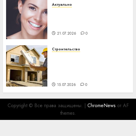
Актуально
Здоровье зубов каждый
день: почему профилактика
важнее сложного лечения
21.07.2026
0
Строительство
Идеи подарков к
профессиональному
празднику День строителя
для коллег
15.07.2026
0
Copyright © Все права защищены.
|
ChromeNews
от AF
themes.