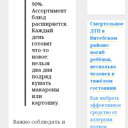
90%.
спорт
Ассортимент
блюд
расширяется.
Смертельное
Каждый
ДТП в
день
Витебском
готовят
районе:
что-то
погиб
новое:
ребёнок,
нельзя
несколько
два дня
человек в
подряд
тяжёлом
кушать
состоянии
макароны
или
Как выбрать
картошку.
эффективное
средство от
аллергии:
Важно соблюдать и
полное