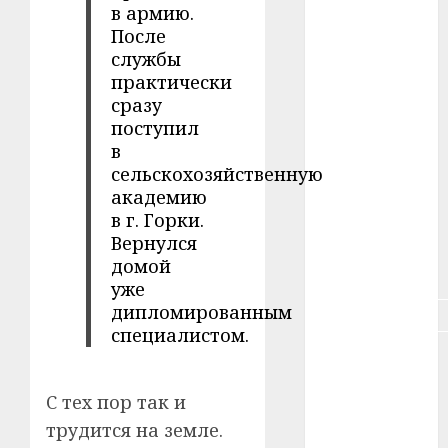
в армию.
#зарплата
После
#здоровье
службы
практически
#ип
сразу
поступил
#кража
в
сельскохозяйственную
#кредит
академию
в г. Горки.
#курс_валют
Вернулся
домой
#налог
уже
дипломированным
#недвижимость
специалистом.
#новости
компаний
С тех пор так и
#пенсия
трудится на земле.