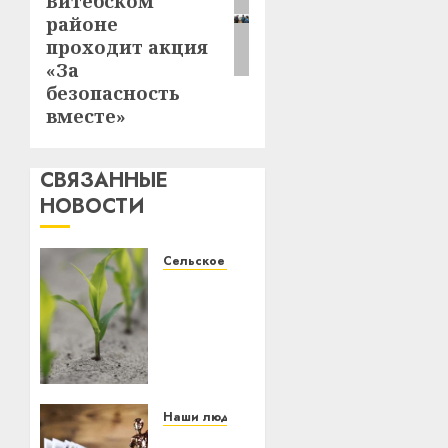
Витебском
районе
проходит акция
«За
безопасность
вместе»
СВЯЗАННЫЕ
НОВОСТИ
Сельское хозяйство
Засуха
и
стресс
растений:
как
сохранить
урожай
Наши люди
в
Шокирующий