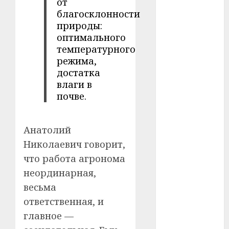
от
благосклонности
#телефон
природы:
оптимального
#технологии
температурного
режима,
#умер
достатка
влаги в
#учёный
почве.
#цена
Брест
Анатолий
Николаевич говорит,
Китай
что работа агронома
неординарная,
гибель
весьма
интерьер
ответственная, и
главное —
медицина