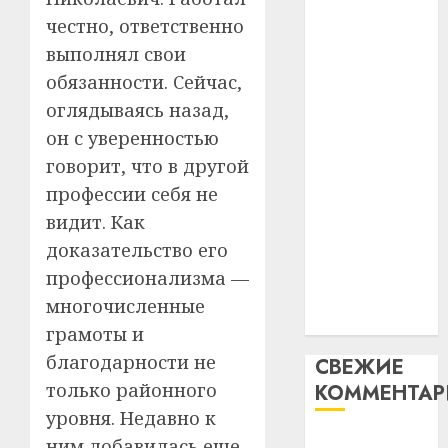
Гедро
абаронца
Автом
честно, ответственно
—
как
незалежнасці
выполнял свои
пасля
цифро
Беларусі
обязанности. Сейчас,
абаро
устрой
Автомобиль
оглядываясь назад,
незал
почем
3
как
Белару
прогр
он с уверенностью
цифровое
обеспе
говорит, что в другой
27.07.202
устройство:
станов
Витебс
профессии себя не
почему
важне
0
област
видит. Как
механ
программное
за
месяц
обеспечение
доказательство его
23.07.202
потер
4
становится
профессионализма —
13
0
важнее
многочисленные
дерев
механики
грамоты и
и
Здоро
хуторо
зубов
благодарности не
СВЕЖИЕ
кажды
только районного
КОММЕНТА
22.07.202
день:
уровня. Недавно к
почем
0
5
Вывоз мусора
ним добавилась еще
профи