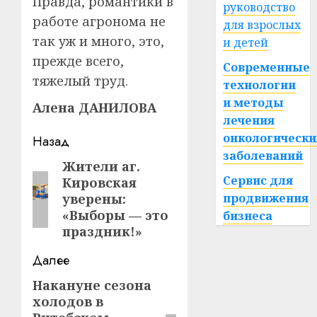
Правда, романтики в
руководство
работе агронома не
для взрослых
так уж и много, это,
и детей
прежде всего,
Современные
тяжелый труд.
технологии
и методы
Алена ДАНИЛОВА
лечения
Навигация
онкологически
Назад
заболеваний
записи
Жители аг.
Предыдущая
Сервис для
Кировская
запись:
уверены:
продвижения
«Выборы — это
бизнеса
праздник!»
Далее
Накануне сезона
Следующая
холодов в
запись: