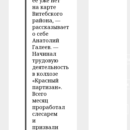
ее уже нет
на карте
#алкоголь
Витебского
района, —
#банк
рассказывает
о себе
#беларусь
Анатолий
#бизнес
Галеев. —
Начинал
#брестская_обла
трудовую
деятельность
#германия
в колхозе
«Красный
#дальнобойщик
партизан».
Всего
#деньга
месяц
проработал
#долгожитель
слесарем
и
#животное
призвали