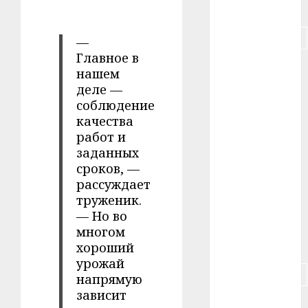
#питание
#подорожание
—
Главное в
#польша
нашем
деле —
#путешествие
соблюдение
качества
#работа
работ и
заданных
#россия
сроков, —
рассуждает
#сигарета
труженик.
— Но во
#собака
многом
#сон
хороший
урожай
#строительство
напрямую
зависит
#сша