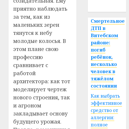
созидательная. Ему
спорт
приятно наблюдать
за тем, как из
Смертельное
маленьких зерен
ДТП в
тянутся к небу
Витебском
молодые колосья. В
районе:
этом плане свою
погиб
профессию
ребёнок,
несколько
сравнивает с
человек в
работой
тяжёлом
архитектора: как тот
состоянии
моделирует чертеж
Как выбрать
нового строения, так
эффективное
и агроном
средство от
закладывает основу
аллергии:
будущего урожая.
полное