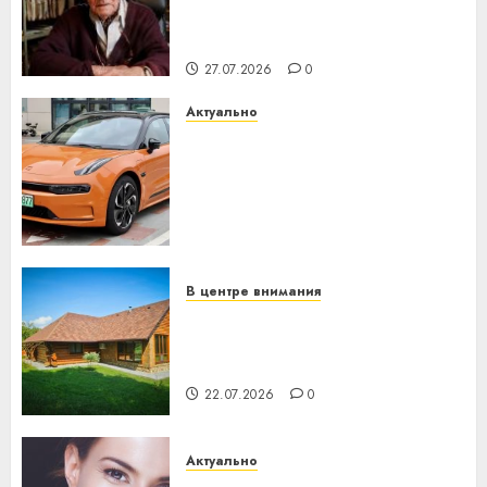
паслядоўны абаронца
незалежнасці Беларусі
27.07.2026
0
Актуально
Автомобиль как цифровое
устройство: почему
программное обеспечение
становится важнее
механики
23.07.2026
0
В центре внимания
Витебская область за месяц
потеряла 13 деревень и
хуторов
22.07.2026
0
Актуально