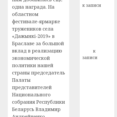
важне
к записи
одна награда. На
сложн
Ежегодно 1
областном
лечен
декабря
фестивале-ярмарке
отмечается
21.07.202
тружеников села
Всемирный
0
«Дажынкі-2019» в
день борьбы
Браславе за большой
со СПИДом
вклад в реализацию
Егор
к
записи
экономической
Сладкое дело
политики нашей
по душе —
страны председатель
пчеловодство
Палаты
— много лет
представителей
назад выбрал
Национального
себе житель
собрания Республики
д. Бибиревка
Беларусь Владимир
Витебского
Андрейченко
района