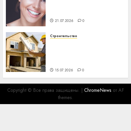
Здоровье зубов каждый
день: почему профилактика
важнее сложного лечения
21.07.2026
0
Строительство
Идеи подарков к
профессиональному
празднику День строителя
для коллег
15.07.2026
0
Copyright © Все права защищены.
|
ChromeNews
от AF
themes.