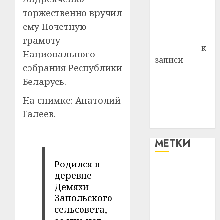
Владимир
торжественно вручил
Комаров
ему Почетную
Антонина
грамоту
Федоровна
к
Национального
записи
собрания Республики
Поможем
Беларусь.
вместе Насте
Питерской
На снимке: Анатолий
победить
Галеев.
болезнь
МЕТКИ
—
Родился в
#blizko
деревне
Демяхи
#tochka
Запольского
сельсовета,
#авто