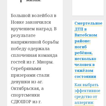
медицина
спорт
Большой волейбол в
Новке закончился
Смертельное
вручением наград. В
ДТП в
результате
Витебском
районе:
напряженной борьбы
погиб
победу одержала
ребёнок,
сплоченная команда
несколько
гостей из г. Миоры.
человек в
Серебряными
тяжёлом
призерами стали
состоянии
девушки из аг.
Как выбрать
Октябрьская, а
эффективное
спортсменки
средство от
СДЮШОР из г.
аллергии: