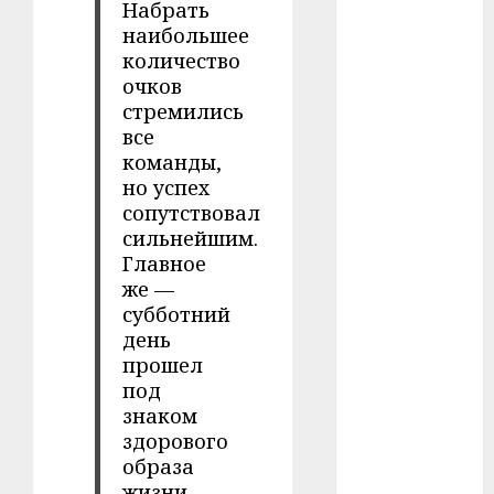
Набрать
#сша
наибольшее
количество
#телефон
очков
стремились
#технологии
все
команды,
#умер
но успех
#учёный
сопутствовал
сильнейшим.
#цена
Главное
же —
Брест
субботний
день
Китай
прошел
под
гибель
знаком
здорового
интерьер
образа
жизни.