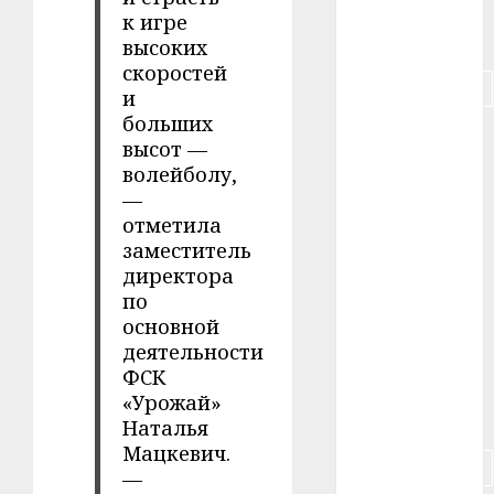
к игре
#питание
высоких
скоростей
#подорожание
и
больших
#польша
высот —
волейболу,
#путешествие
—
отметила
#работа
заместитель
директора
#россия
по
#сигарета
основной
деятельности
#собака
ФСК
«Урожай»
#сон
Наталья
Мацкевич.
#строительство
—