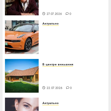
паслядоўны абаронца
незалежнасці Беларусі
27.07.2026
0
Актуально
Автомобиль как цифровое
устройство: почему
программное обеспечение
становится важнее
механики
23.07.2026
0
В центре внимания
Витебская область за месяц
потеряла 13 деревень и
хуторов
22.07.2026
0
Актуально
Здоровье зубов каждый