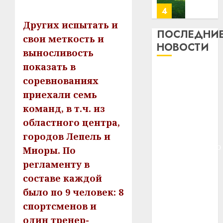
23.07.202
потер
4
13
0
Других испытать и
дерев
ПОСЛЕДНИ
свои меткость и
и
Здоро
НОВОСТИ
выносливость
хуторо
зубов
кажды
показать в
22.07.202
Meta и
день:
соревнованиях
BlackRock
почем
0
5
приехали семь
вложат $14
профи
команд, в т.ч. из
важне
млрд в
сложн
Meta
областного центра,
строительство
лечен
и
центра
городов Лепель и
BlackR
искусственного
21.07.202
Миоры. По
вложа
интеллекта
регламенту в
$14
0
1
У Мінску 120
млрд
составе каждой
гадоў таму
в
было по 9 человек: 8
нарадзіўся
строит
У
спортсменов и
центр
Ежы Гедройц
Мінску
искусс
один тренер-
120
—