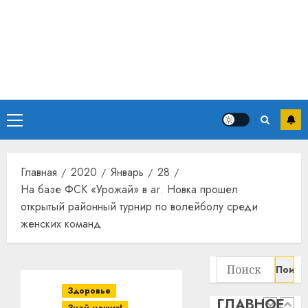
прогр
обеспе
станов
Витебс
важне
област
механ
за
месяц
23.07.202
потер
4
13
0
Основное
дерев
и
меню
Здоро
хуторо
зубов
кажды
Главная
2020
Январь
28
22.07.202
день:
На базе ФСК «Урожай» в аг. Новка прошел
почем
0
5
открытый районный турнир по волейболу среди
профи
женских команд
важне
сложн
Meta
лечен
и
Найти:
BlackR
21.07.202
вложа
Здоровье
ГЛАВНОЕ
$14
0