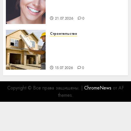
день: почему профилактика
важнее сложного лечения
21.07.2026
0
Строительство
Идеи подарков к
профессиональному
празднику День строителя
для коллег
15.07.2026
0
Copyright © Все права защищены.
|
ChromeNews
от AF
themes.