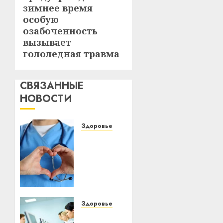
зимнее время
особую
озабоченность
вызывает
гололедная травма
СВЯЗАННЫЕ
НОВОСТИ
Здоровье
Как
выбрать
эффективное
средство
от
аллергии:
полное
Здоровье
руководство
Как