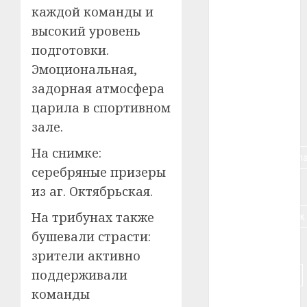
#авто
каждой команды и
высокий уровень
#алкоголь
подготовки.
#банк
Эмоциональная,
задорная атмосфера
#беларусь
царила в спортивном
зале.
#бизнес
На снимке:
#брестская_обла
серебряные призеры
#германия
из аг. Октябрьская.
#дальнобойщик
На трибунах также
бушевали страсти:
#деньга
зрители активно
поддерживали
#долгожитель
команды
#животное