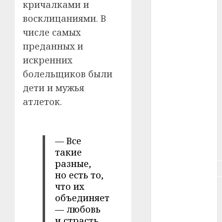
кричалками и
восклицаниями. В
#зарплата
числе самых
#здоровье
преданных и
искренних
#ип
болельщиков были
#кража
дети и мужья
атлеток.
#кредит
#курс_валют
— Все
#налог
такие
разные,
#недвижимость
но есть то,
что их
#новости
объединяет
компаний
— любовь
#пенсия
и страсть