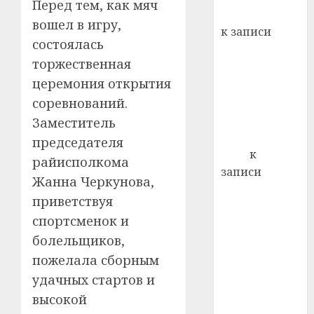
Перед тем, как мяч
кажды
Вывоз мусора
22.07.202
вошел в игру,
день:
к записи
почем
0
5
состоялась
Ежегодно 1
профи
торжественная
декабря
важне
церемония открытия
отмечается
сложн
Всемирный
лечен
соревнований.
день борьбы
Заместитель
21.07.202
со СПИДом
председателя
0
Егор
к
райисполкома
записи
Жанна Черкунова,
Сладкое дело
приветствуя
по душе —
спортсменок и
пчеловодство
болельщиков,
— много лет
назад выбрал
пожелала сборным
себе житель
удачных стартов и
д. Бибиревка
высокой
Витебского