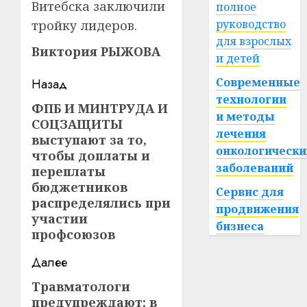
Витебска заключили
полное
руководство
тройку лидеров.
для взрослых
Виктория РЫЖОВА
и детей
Навигация
Современные
Назад
технологии
записи
ФПБ И МИНТРУДА И
Предыдущая
и методы
СОЦЗАЩИТЫ
запись:
лечения
выступают за то,
онкологически
чтобы доплаты и
заболеваний
переплаты
бюджетников
Сервис для
распределялись при
продвижения
участии
бизнеса
профсоюзов
Далее
Травматологи
Следующая
предупреждают: в
запись: