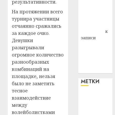
результативности.
района
На протяжении всего
Владимир
Комаров
турнира участницы
Антонина
отчаянно сражались
Федоровна
к
за каждое очко.
записи
Девушки
Поможем
разыгрывали
вместе Насте
огромное количество
Питерской
разнообразных
победить
комбинаций на
болезнь
площадке, нельзя
МЕТКИ
было не заметить
тесное
#blizko
взаимодействие
между
#tochka
волейболистками