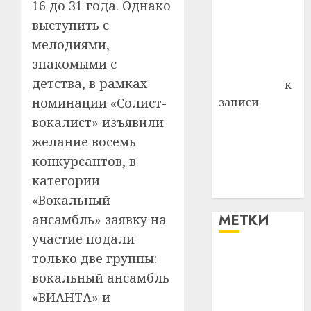
16 до 31 года. Однако
района
выступить с
Владимир
мелодиями,
Комаров
знакомыми с
Антонина
детства, в рамках
Федоровна
к
номинации «Солист-
записи
Поможем
вокалист» изъявили
вместе Насте
желание восемь
Питерской
конкурсантов, в
победить
категории
болезнь
«Вокальный
МЕТКИ
ансамбль» заявку на
участие подали
только две группы:
#blizko
вокальный ансамбль
#tochka
«ВИАНТА» и