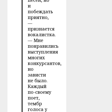
песен, но
и
побеждать
приятно,
—
признается
вокалистка.
— Мне
понравились
выступления
многих
конкурсантов,
но
зависти
не было.
Каждый
по-своему
поет,
тембр
голоса у