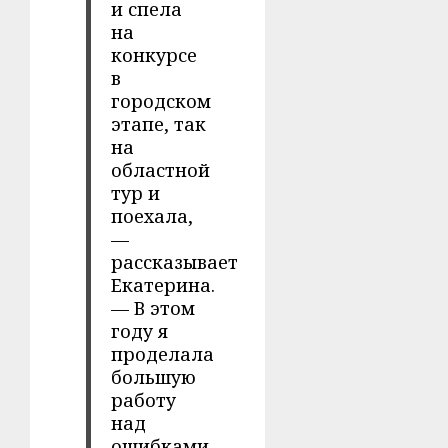
и спела
на
конкурсе
в
городском
этапе, так
на
областной
тур и
поехала,
—
рассказывает
Екатерина.
— В этом
году я
проделала
большую
работу
над
ошибками