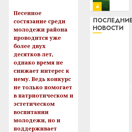
22.07.202
день:
Песенное
почем
0
5
профи
ПОСЛЕДНИ
состязание среди
важне
НОВОСТИ
молодежи района
сложн
Meta
проводится уже
лечен
и
Meta и
более двух
BlackR
21.07.202
BlackRock
вложа
десятков лет,
вложат $14
$14
0
1
однако время не
млрд в
млрд
снижает интерес к
в
строительство
строит
нему. Ведь конкурс
У
центра
центр
Мінску
не только помогает
искусственного
искусс
120
интеллекта
в патриотическом и
интел
гадоў
У Мінску 120
эстетическом
таму
2
29.07.202
гадоў таму
нарадз
воспитании
нарадзіўся
Ежы
0
молодежи, но и
Ежы Гедройц
Гедро
Автом
поддерживает
—
—
как