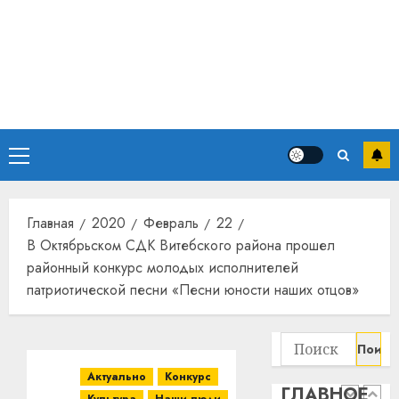
потер
4
13
0
дерев
и
Здоро
хуторо
зубов
кажды
22.07.202
день:
почем
0
5
Основное
профи
меню
важне
сложн
Meta
лечен
и
Главная
2020
Февраль
22
BlackR
В Октябрьском СДК Витебского района прошел
21.07.202
вложа
районный конкурс молодых исполнителей
$14
0
1
патриотической песни «Песни юности наших отцов»
млрд
в
строит
У
Найти:
центр
Мінску
Актуально
Конкурс
искусс
120
ГЛАВНОЕ
интел