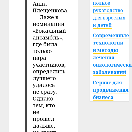
полное
Анна
Плещенкова.
руководство
— Даже в
для взрослых
номинации
и детей
«Вокальный
Современные
ансамбль»,
технологии
где была
и методы
только
пара
лечения
участников,
онкологически
определить
заболеваний
лучшего
Сервис для
удалось
продвижения
не сразу.
бизнеса
Однако
тем, кто
не
прошел
дальше,