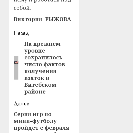
собой.
Виктория РЫЖОВА
Навигация
Назад
записи
На прежнем
Предыдущая
уровне
запись:
сохранилось
число фактов
получения
взяток в
Витебском
районе
Далее
Серия игр по
Следующая
мини-футболу
запись:
пройдет с февраля