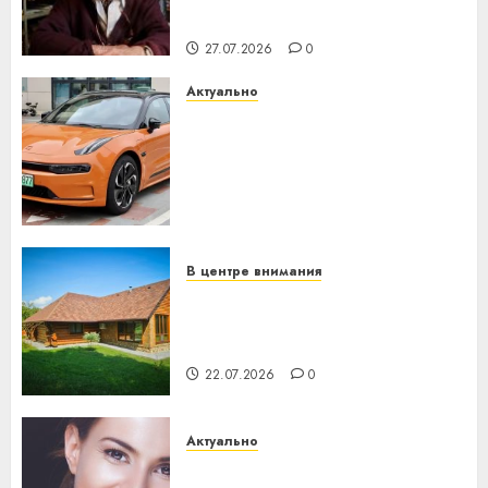
незалежнасці Беларусі
27.07.2026
0
Актуально
Автомобиль как цифровое
устройство: почему
программное обеспечение
становится важнее
механики
23.07.2026
0
В центре внимания
Витебская область за месяц
потеряла 13 деревень и
хуторов
22.07.2026
0
Актуально
Здоровье зубов каждый