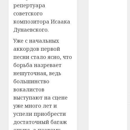
репертуара
#зарплата
советского
композитора Исаака
#здоровье
Дунаевского.
#ип
Уже с начальных
аккордов первой
#кража
песни стало ясно, что
#кредит
борьба назревает
нешуточная, ведь
#курс_валют
большинство
#налог
вокалистов
выступают на сцене
#недвижимость
уже много лет и
#новости
успели приобрести
компаний
достаточный багаж
#пенсия