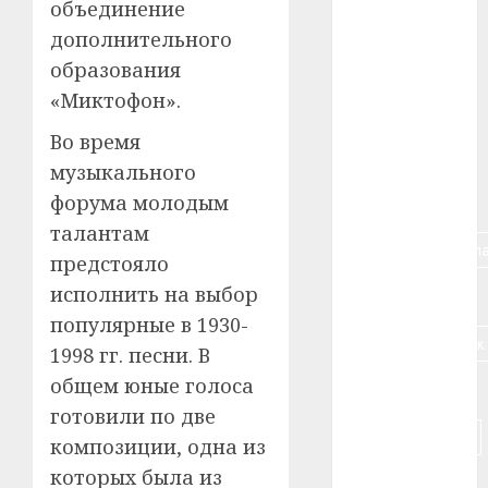
объединение
#авто
дополнительного
#алкоголь
образования
«Миктофон».
#банк
Во время
#беларусь
музыкального
форума молодым
#бизнес
талантам
#брестская_обла
предстояло
исполнить на выбор
#германия
популярные в 1930-
#дальнобойщик
1998 гг. песни. В
общем юные голоса
#деньга
готовили по две
#долгожитель
композиции, одна из
которых была из
#животное