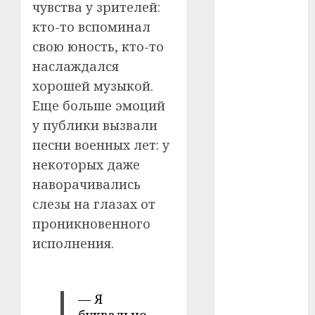
чувства у зрителей:
#сша
кто-то вспоминал
#телефон
свою юность, кто-то
наслаждался
#технологии
хорошей музыкой.
#умер
Еще больше эмоций
у публики вызвали
#учёный
песни военных лет: у
некоторых даже
#цена
наворачивались
Брест
слезы на глазах от
проникновенного
Китай
исполнения.
гибель
интерьер
— Я