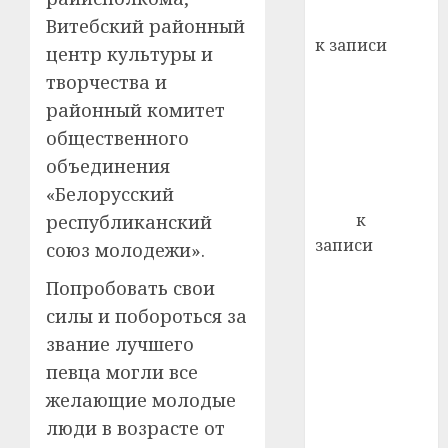
лечен
Вывоз мусора
Витеб­ский районный
к записи
центр культуры и
21.07.202
Ежегодно 1
творчества и
0
декабря
районный комитет
отмечается
общественного
Всемирный
объединения
день борьбы
«Белорусский
со СПИДом
Егор
к
республиканский
записи
союз молодежи».
Сладкое дело
Попробовать свои
по душе —
силы и побороться за
пчеловодство
звание лучшего
— много лет
назад выбрал
певца могли все
себе житель
желающие молодые
д. Бибиревка
люди в возрасте от
Витебского