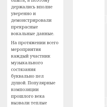
опыта, а поэтому
держались вполне
#питание
уверенно и
#подорожание
демонстрировали
прекрасные
#польша
вокальные данные.
#путешествие
На протяжении всего
мероприятия
#работа
каждый участник
#россия
музыкального
состязания
#сигарета
буквально пел
#собака
душой. Популярные
композиции
#сон
прошлого века
#строительство
вызвали теплые