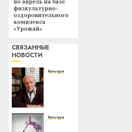
по апрель на базе
физкультурно-
оздоровительного
комплекса
«Урожай»
СВЯЗАННЫЕ
НОВОСТИ
Культура
У
Мінску
120
гадоў
таму
нарадзіўся
Ежы
Культура
Гедройц
У
—
Мінску