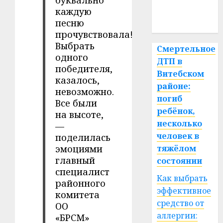
буквально
медицина
каждую
спорт
песню
прочувствовала!
Выбрать
Смертельное
одного
ДТП в
победителя,
Витебском
казалось,
районе:
невозможно.
погиб
Все были
ребёнок,
на высоте,
несколько
—
человек в
поделилась
эмоциями
тяжёлом
главный
состоянии
специалист
Как выбрать
районного
эффективное
комитета
средство от
ОО
аллергии:
«БРСМ»