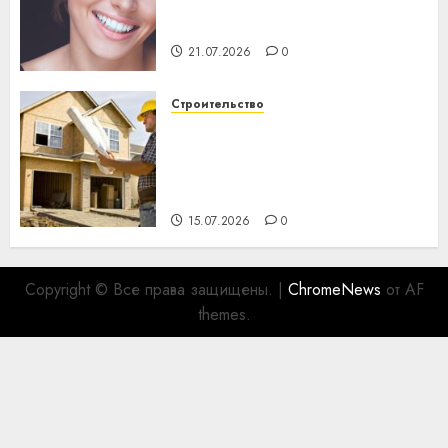
день: почему профилактика
важнее сложного лечения
21.07.2026
0
Строительство
Идеи подарков к
профессиональному
празднику День строителя
для коллег
15.07.2026
0
Copyright © Все права защищены.
|
ChromeNews
от AF
themes.