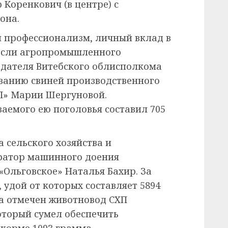
 Коренкович (в центре) с
она.
й профессионализм, личный вклад в
асли агропромышленного
дателя Витебского обл­исполкома
ванию свиней производственного
ХП» Марии Шергуновой.
аемого ею поголовья составил 705
 сельского хозяйства и
ратор машинного доения
«Ольговское» Наталья Бахир. За
 удой от которых составляет 5894
а отмечен животновод СХП
оторый сумел обеспечить