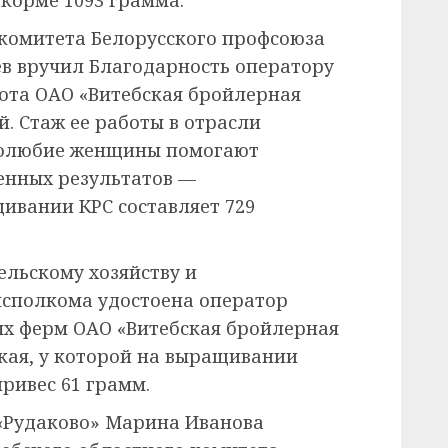
ткорме 1093 грамма.
комитета Белорусского профсоюза
в вручил Благодарность оператору
кота ОАО «Витебская бройлерная
. Стаж ее работы в отрасли
удолюбие женщины помогают
енных результатов —
ивании КРС составляет 729
ельскому хозяйству и
исполкома удостоена оператор
х ферм ОАО «Витебская бройлерная
кая, у которой на выращивании
ривес 61 грамм.
«Рудаково» Марина Иванова