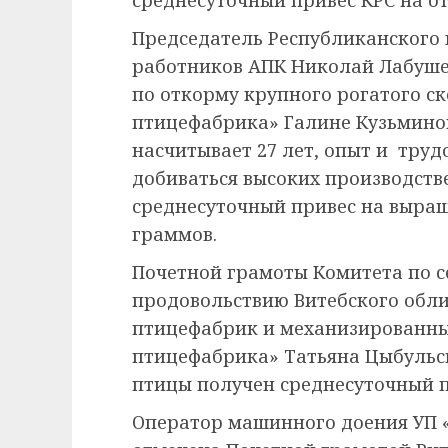
среднесуточный привес КРС на о
Председатель Республиканского 
работников АПК Николай Лабуше
по откорму крупного рогатого с
птицефабрика» Галине Кузьминой
насчитывает 27 лет, опыт и тр
добиваться высоких производств
среднесуточный привес на выращ
граммов.
Почетной грамоты Комитета по с
продовольствию Витебского обл
птицефабрик и механизированны
птицефабрика» Татьяна Цыбульс
птицы получен среднесуточный п
Оператор машинного доения УП 