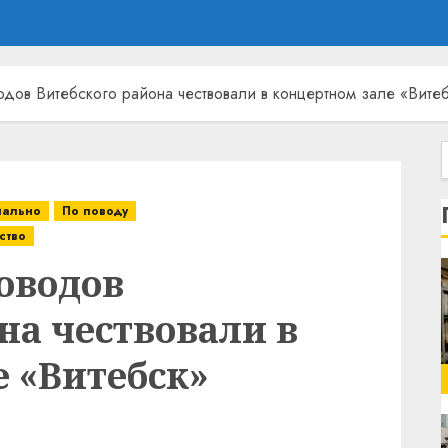
одов Витебского района чествовали в концертном зале «Вите
ально
По поводу
ство
оводов
на чествовали в
 «Витебск»