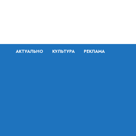
Перейти
к
содержимому
АКТУАЛЬНО
КУЛЬТУРА
РЕКЛАМА