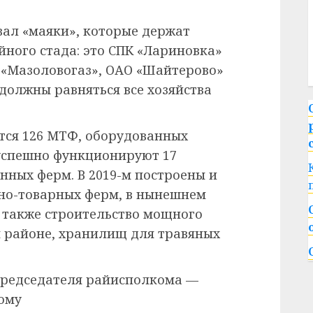
ал «маяки», которые держат
йного стада: это СПК «Лариновка»
 «Мазоловогаз», ОАО «Шайтерово»
должны равняться все хозяйства
ется 126 МТФ, оборудованных
успешно функционируют 17
ных ферм. В 2019-м построены и
чно-товарных ферм, в нынешнем
х также строительство мощного
 районе, хранилищ для травяных
председателя райисполкома —
ому