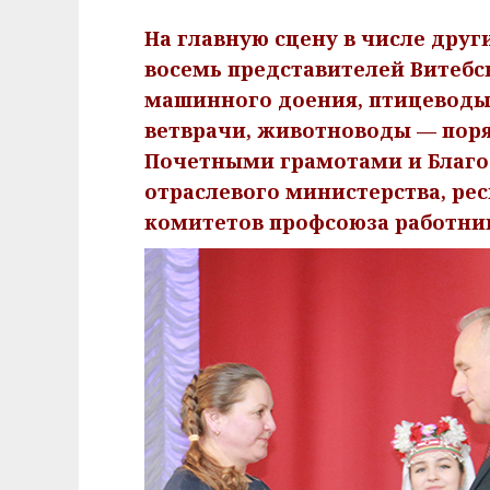
На главную сцену в числе дру
восемь представителей Витеб­с
машинного доения, птицеводы 
ветврачи, животноводы — поря
Почетными грамотами и Благо
отраслевого министерства, ре
комитетов профсоюза работни