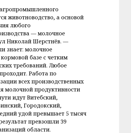
 агропромышленного
ся животноводство, а основой
чия любого
оизводства — молочное
ул Николай Шерстнёв. —
и знает: молочное
 кормовой базе с четким
ских требований. Любое
проходит. Работа по
зации всех производственных
ия молочной продуктивности
пути идут Витебский,
инский, Городокский,
едний удой превышает 5 тысяч
 результат превзошли 39
анизаций области.