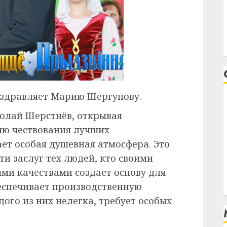
оздравляет Марию Шергунову.
олай Шерстнёв, открывая
ию чествования лучших
т особая душевная атмосфера. Это
и заслуг тех людей, кто своими
ми качествами создает основу для
еспечивает производственную
дого из них нелегка, требует особых