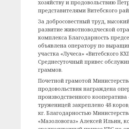
хозяйству и продовольствию Петр
представителями Витебского рай
За добросовестный труд, высоки
развитие животноводческой отр
комплекса Благодарность предсе
объявлена оператору по выращи
участка «Лучеса» «Витебского К
Среднесуточный привес обслужив
граммов.
Почетной грамотой Министерства
продовольствия награждена опе
производственного кооператива 
труженицей закреплено 48 коров,
кг. Благодарностью Министерств
«Мазоловогаз» Алексей Ильин, к