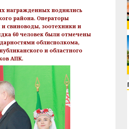
гих награжденных поднялись
кого района. Операторы
и свиноводы, зоотехники и
дка 60 человек были отмечены
дарностями облисполкома,
спубликанского и областного
ков АПК.