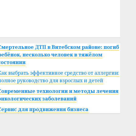
#сша
#телефон
#технологии
#умер
#учёный
#цена
Брест
Китай
гибель
интерьер
медицина
спорт
Смертельное ДТП в Витебском районе: погиб
ребёнок, несколько человек в тяжёлом
состоянии
Как выбрать эффективное средство от аллергии:
полное руководство для взрослых и детей
Современные технологии и методы лечения
онкологических заболеваний
Сервис для продвижения бизнеса