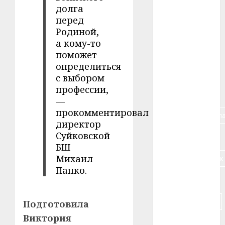
#авто
долга
перед
#алкоголь
Родиной,
а кому-то
#банк
поможет
определиться
#беларусь
с выбором
профессии,
#бизнес
—
прокомментировал
#брестская_обла
директор
Суйковской
#германия
БШ
#дальнобойщик
Михаил
Папко.
#деньга
#долгожитель
Подготовила
Виктория
#животное