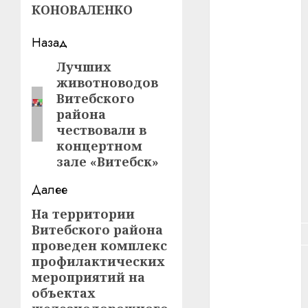
КОНОВАЛЕНКО
#зарплата
Навигация
Назад
#здоровье
записи
Лучших
Предыдущая
животноводов
#ип
запись:
Витебского
района
#кража
чествовали в
#кредит
концертном
зале «Витебск»
#курс_валют
Далее
#налог
На территории
Следующая
Витебского района
запись:
#недвижимость
проведен комплекс
профилактических
#новости
компаний
мероприятий на
объектах
#пенсия