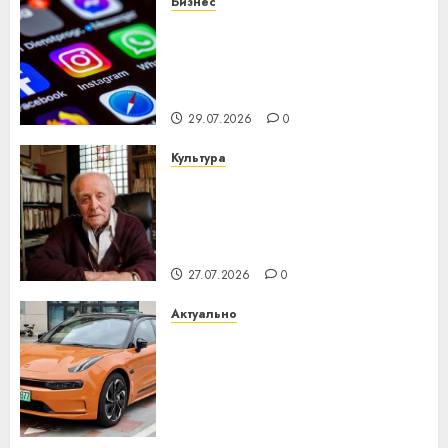
Бизнес
Meta и BlackRock вложат $14
млрд в строительство
центра искусственного
интеллекта
29.07.2026
0
Культура
У Мінску 120 гадоў таму
нарадзіўся Ежы Гедройц —
паслядоўны абаронца
незалежнасці Беларусі
27.07.2026
0
Актуально
Автомобиль как цифровое
устройство: почему
программное обеспечение
становится важнее
механики