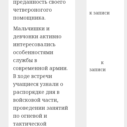
преданность своего
кажды
Вывоз мусора
22.07.202
четвероногого
день:
к записи
почем
0
помощника.
5
Ежегодно 1
профи
декабря
Мальчишки и
важне
отмечается
сложн
девчонки активно
Всемирный
лечен
интересовались
день борьбы
особенностями
21.07.202
со СПИДом
службы в
0
Егор
к
современной армии.
записи
В ходе встречи
Сладкое дело
по душе —
учащиеся узнали о
пчеловодство
распорядке дня в
— много лет
войсковой части,
назад выбрал
проведении занятий
себе житель
по огневой и
д. Бибиревка
тактической
Витебского