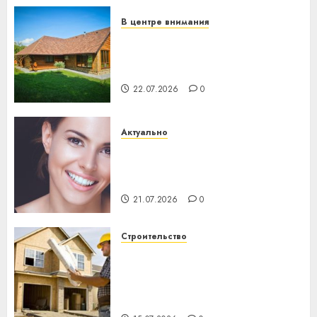
23.07.2026
0
В центре внимания
Витебская область за месяц
потеряла 13 деревень и
хуторов
22.07.2026
0
Актуально
Здоровье зубов каждый
день: почему профилактика
важнее сложного лечения
21.07.2026
0
Строительство
Идеи подарков к
профессиональному
празднику День строителя
для коллег