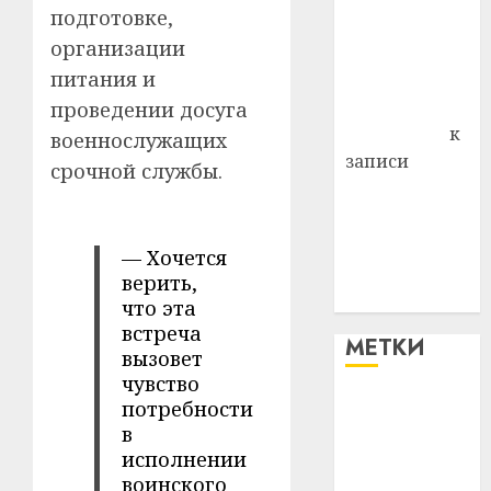
подготовке,
района
организации
Владимир
питания и
Комаров
Антонина
проведении досуга
Федоровна
к
военнослужащих
записи
срочной службы.
Поможем
вместе Насте
Питерской
— Хочется
победить
верить,
болезнь
что эта
встреча
МЕТКИ
вызовет
чувство
потребности
#blizko
в
исполнении
#tochka
воинского