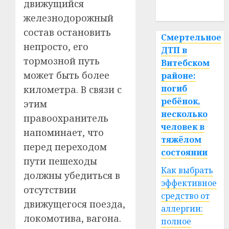
движущийся
спорт
железнодорожный
состав остановить
Смертельное
непросто, его
ДТП в
тормозной путь
Витебском
может быть более
районе:
погиб
километра. В связи с
ребёнок,
этим
несколько
правоохранитель
человек в
напоминает, что
тяжёлом
перед переходом
состоянии
пути пешеходы
Как выбрать
должны убедиться в
эффективное
отсутствии
средство от
движущегося поезда,
аллергии:
локомотива, вагона.
полное