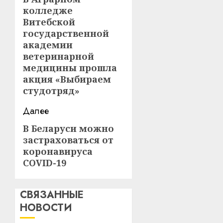
записи
колледже
запись:
Витебской
государственной
академии
ветеринарной
медицины прошла
акция «Выбираем
студотряд»
Далее
В Беларуси можно
Следующая
застраховаться от
запись:
коронавируса
COVID-19
СВЯЗАННЫЕ
НОВОСТИ