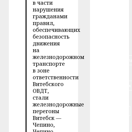
в части
нарушения
#алкоголь
гражданами
#банк
правил,
обеспечивающих
#беларусь
безопасность
движения
#бизнес
на
железнодорожном
#брестская_обла
транспорте
в зоне
#германия
ответственности
Витебского
#дальнобойщик
ОВДТ,
стали
#деньга
железнодорожные
#долгожитель
перегоны
Витебск —
#животное
Чепино,
Чепино —