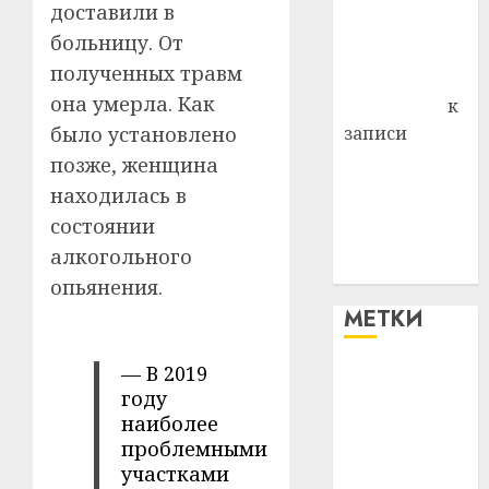
доставили в
Владимир
больницу. От
Комаров
полученных травм
Антонина
она умерла. Как
Федоровна
к
было установлено
записи
Поможем
позже, женщина
вместе Насте
находилась в
Питерской
состоянии
победить
алкогольного
болезнь
опьянения.
МЕТКИ
— В 2019
#blizko
году
наиболее
#tochka
проблемными
участками
#авто