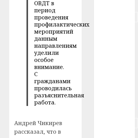
ОВДТ в
#питание
период
#подорожание
проведения
профилактических
#польша
мероприятий
данным
#путешествие
направлениям
уделили
#работа
особое
внимание.
#россия
С
гражданами
#сигарета
проводилась
разъяснительная
#собака
работа.
#сон
Андрей Чикирев
#строительство
рассказал, что в
#сша