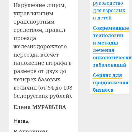
руководство
Нарушение лицом,
для взрослых
управляющим
и детей
транспортным
Современные
средством, правил
технологии
проезда
и методы
железнодорожного
лечения
переезда влечет
онкологически
наложение штрафа в
заболеваний
размере от двух до
Сервис для
четырех базовых
продвижения
величин (от 54 до 108
бизнеса
белорусских рублей).
Елена МУРАВЬЕВА
Навигация
Назад
В Аграрном
Предыдущая