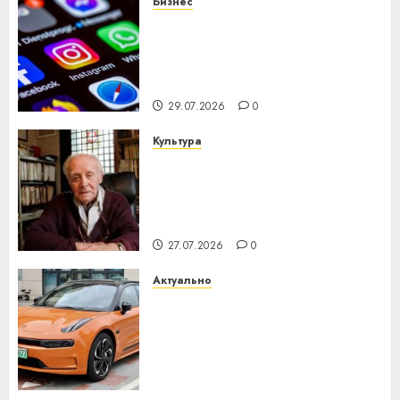
Бизнес
Meta и BlackRock вложат $14
млрд в строительство
центра искусственного
интеллекта
29.07.2026
0
Культура
У Мінску 120 гадоў таму
нарадзіўся Ежы Гедройц —
паслядоўны абаронца
незалежнасці Беларусі
27.07.2026
0
Актуально
Автомобиль как цифровое
устройство: почему
программное обеспечение
становится важнее
механики