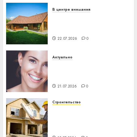
23.07.2026
0
В центре внимания
Витебская область за месяц
потеряла 13 деревень и
хуторов
22.07.2026
0
Актуально
Здоровье зубов каждый
день: почему профилактика
важнее сложного лечения
21.07.2026
0
Строительство
Идеи подарков к
профессиональному
празднику День строителя
для коллег