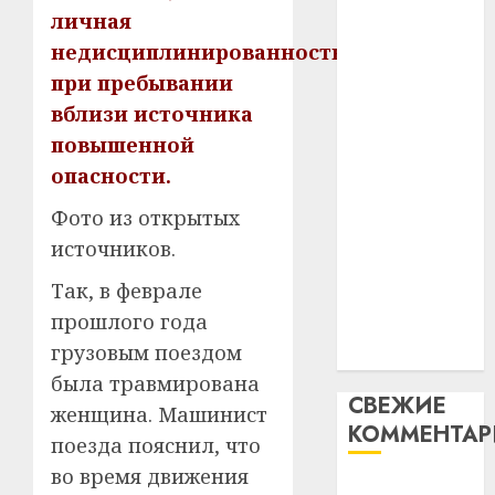
таму
2
личная
абаронца
29.07.202
нарадз
недисциплинированность
незалежнасці
Ежы
0
Беларусі
при пребывании
Гедро
Автом
Автомобиль
—
вблизи источника
как
как
пасля
цифро
повышенной
абаро
цифровое
устрой
опасности.
незал
почем
устройство:
3
Белару
прогр
Фото из открытых
почему
обеспе
программное
источников.
27.07.202
станов
Витебс
обеспечение
важне
0
област
Так, в феврале
становится
механ
за
прошлого года
важнее
месяц
23.07.202
грузовым поездом
механики
потер
4
была травмирована
13
0
СВЕЖИЕ
дерев
женщина. Машинист
КОММЕНТА
и
Здоро
поезда пояснил, что
хуторо
зубов
во время движения
кажды
Вывоз мусора