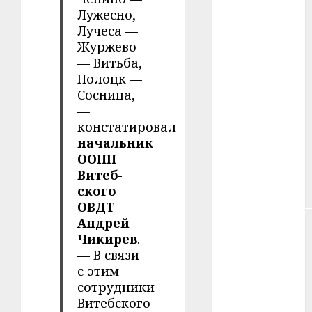
#зарплата
Лужесно,
Лучеса —
#здоровье
Журжево
— Витьба,
#ип
Полоцк —
Сосница,
#кража
—
констатировал
#кредит
начальник
ООПП
#курс_валют
Витеб-
#налог
ского
ОВДТ
#недвижимость
Андрей
Чикирев
.
#новости
— В связи
компаний
с этим
сотрудники
#пенсия
Витебского