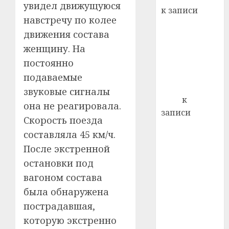
22.07.202
увидел движущуюся
день:
к записи
почем
0
5
навстречу по колее
Ежегодно 1
профи
движения состава
декабря
важне
женщину. На
отмечается
сложн
Всемирный
лечен
постоянно
день борьбы
подаваемые
21.07.202
со СПИДом
звуковые сигналы
0
Егор
к
она не реагировала.
записи
Скорость поезда
Сладкое дело
составляла 45 км/ч.
по душе —
После экстренной
пчеловодство
остановки под
— много лет
назад выбрал
вагоном состава
себе житель
была обнаружена
д. Бибиревка
пострадавшая,
Витебского
которую экстренно
района