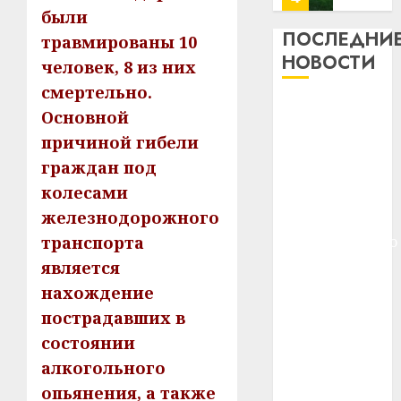
13
0
были
дерев
ПОСЛЕДНИ
травмированы 10
и
Здоро
НОВОСТИ
человек, 8 из них
хуторо
зубов
смертельно.
кажды
22.07.202
Meta и
день:
Основной
BlackRock
почем
0
5
причиной гибели
вложат $14
профи
граждан под
важне
млрд в
колесами
сложн
Meta
строительство
лечен
и
железнодорожного
центра
BlackR
транспорта
искусственного
21.07.202
вложа
интеллекта
является
$14
0
1
У Мінску 120
нахождение
млрд
гадоў таму
в
пострадавших в
нарадзіўся
строит
У
состоянии
центр
Ежы Гедройц
Мінску
алкогольного
искусс
120
—
интел
опьянения, а также
гадоў
паслядоўны