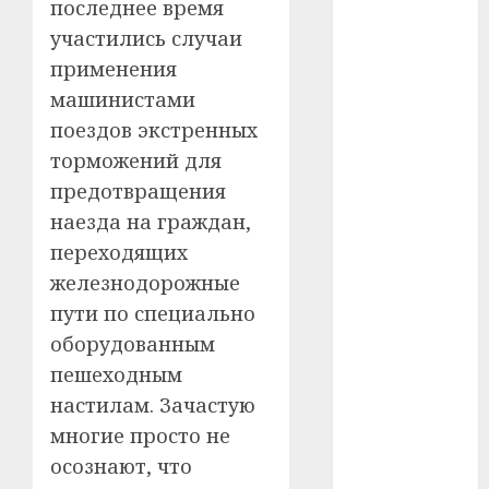
последнее время
участились случаи
#телефон
применения
#технологии
машинистами
поездов экстренных
#умер
торможений для
#учёный
предотвращения
наезда на граждан,
#цена
переходящих
Брест
железнодорожные
пути по специально
Китай
оборудованным
гибель
пешеходным
настилам. Зачастую
интерьер
многие просто не
медицина
осознают, что