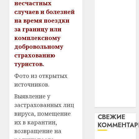
гадоў
паслядоўны
несчастных
таму
2
абаронца
случаев и болезней
29.07.202
нарадз
незалежнасці
на время поездки
Ежы
0
Беларусі
Гедро
Автом
за границу или
Автомобиль
—
как
комплексному
как
пасля
цифро
добровольному
абаро
цифровое
устрой
страхованию
незал
почем
устройство:
3
Белару
прогр
туристов.
почему
обеспе
программное
27.07.202
Фото из открытых
станов
Витебс
обеспечение
важне
0
област
источников.
становится
механ
за
важнее
Выявление у
месяц
23.07.202
механики
потер
застрахованных лиц
4
13
0
вируса, помещение
СВЕЖИЕ
дерев
их в карантин,
КОММЕНТА
и
Здоро
возвращение на
хуторо
зубов
кажды