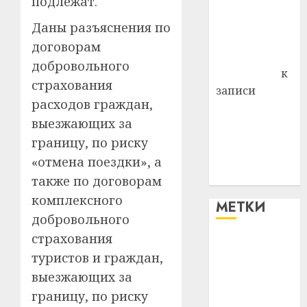
подлежат.
района
Владимир
Даны разъяснения по
Комаров
договорам
Антонина
добровольного
Федоровна
к
страхования
записи
расходов граждан,
Поможем
выезжающих за
вместе Насте
границу, по риску
Питерской
победить
«отмена поездки», а
болезнь
также по договорам
комплексного
МЕТКИ
добровольного
страхования
#blizko
туристов и граждан,
выезжающих за
#tochka
границу, по риску
#авто