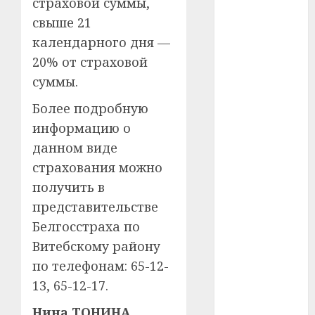
страховой суммы,
#сша
свыше 21
#телефон
календарного дня —
20% от страховой
#технологии
суммы.
#умер
Более подробную
#учёный
информацию о
данном виде
#цена
страхования можно
Брест
получить в
представительстве
Китай
Белгосстраха по
гибель
Витебскому району
по телефонам: 65-12-
интерьер
13, 65-12-17.
медицина
Нина ТОНИНА