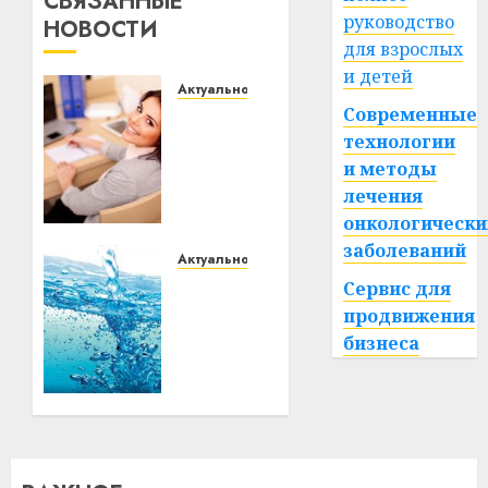
СВЯЗАННЫЕ
руководство
НОВОСТИ
для взрослых
и детей
Актуально
Современные
Что
делать,
технологии
если
и методы
пробные
лечения
тесты
онкологически
показывают
заболеваний
низкий
Актуально
результат
В
Сервис для
Витебске
продвижения
с 11
04.06.2026
бизнеса
0
мая
начнётся
масштабное
отключение
горячей
воды: