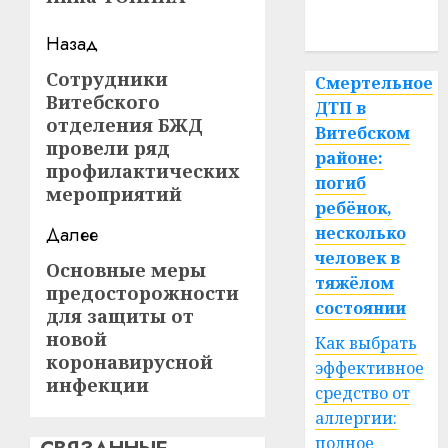
спорт
Навигация
Назад
записи
Сотрудники
Предыдущая
Смертельное
Витебского
запись:
ДТП в
отделения БЖД
Витебском
провели ряд
районе:
профилактических
погиб
мероприятий
ребёнок,
Далее
несколько
человек в
Основные меры
Следующая
тяжёлом
предосторожности
запись:
состоянии
для защиты от
новой
Как выбрать
коронавирусной
эффективное
инфекции
средство от
аллергии:
полное