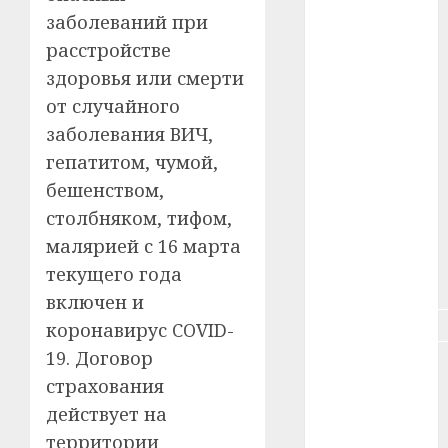
заболеваний при
#зарплата
расстройстве
#здоровье
здоровья или смерти
от случайного
#ип
заболевания ВИЧ,
#кража
гепатитом, чумой,
бешенством,
#кредит
столбняком, тифом,
#курс_валют
малярией с 16 марта
текущего года
#налог
включен и
#недвижимость
коронавирус COVID-
19. Договор
#новости
компаний
страхования
действует на
#пенсия
территории