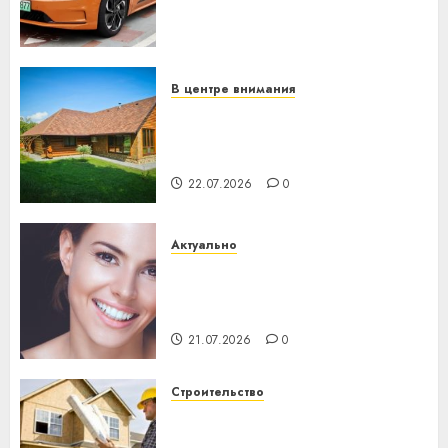
становится важнее
механики
23.07.2026
0
В центре внимания
Витебская область за месяц
потеряла 13 деревень и
хуторов
22.07.2026
0
Актуально
Здоровье зубов каждый
день: почему профилактика
важнее сложного лечения
21.07.2026
0
Строительство
Идеи подарков к
профессиональному