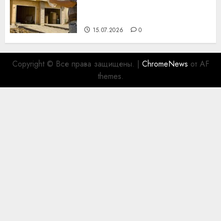
празднику День строителя
для коллег
15.07.2026
0
Copyright © Все права защищены.
|
ChromeNews
от AF
themes.