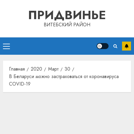
Перейти
ПРИДВИНЬЕ
к
содержимому
ВИТЕБСКИЙ РАЙОН
Основное
меню
Главная
2020
Март
30
В Беларуси можно застраховаться от коронавируса
COVID-19
Автом
как
цифро
устрой
почем
3
прогр