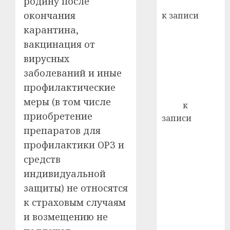
родину после
Вывоз мусора
22.07.202
день:
окончания
к записи
почем
0
5
Ежегодно 1
карантина,
профи
декабря
вакцинация от
важне
отмечается
сложн
вирусных
Всемирный
лечен
заболеваний и иные
день борьбы
профилактические
21.07.202
со СПИДом
меры (в том числе
0
Егор
к
приобретение
записи
препаратов для
Сладкое дело
по душе —
профилактики ОРЗ и
пчеловодство
средств
— много лет
индивидуальной
назад выбрал
защиты) не относятся
себе житель
к страховым случаям
д. Бибиревка
и возмещению не
Витебского