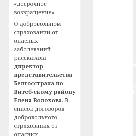
«досрочное
возвращение».
#алкоголь
О добровольном
#банк
страховании от
#беларусь
опасных
заболеваний
#бизнес
рассказала
#брестская_обла
директор
представительства
#германия
Белгосстраха по
#дальнобойщик
Витеб-скому району
Елена Волохова.
В
#деньга
список договоров
добровольного
#долгожитель
страхования от
#животное
опасных