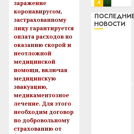
потер
4
заражение
13
0
коронавирусом,
дерев
ПОСЛЕДНИ
застрахованному
и
Здоро
НОВОСТИ
хуторо
лицу гарантируется
зубов
кажды
оплата расходов по
22.07.202
Meta и
день:
оказанию скорой и
BlackRock
почем
0
5
неотложной
вложат $14
профи
важне
медицинской
млрд в
сложн
Meta
строительство
помощи, включая
лечен
и
центра
медицинскую
BlackR
искусственного
21.07.202
эвакуацию,
вложа
интеллекта
$14
0
медикаментозное
1
У Мінску 120
млрд
лечение. Для этого
гадоў таму
в
необходим договор
нарадзіўся
строит
У
по добровольному
центр
Ежы Гедройц
Мінску
искусс
120
страхованию от
—
интел