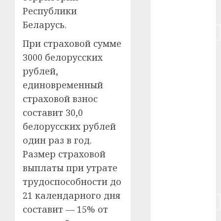
Республики
#питание
Беларусь.
#подорожание
При страховой сумме
#польша
3000 белорусских
рублей,
#путешествие
единовременный
#работа
страховой взнос
составит 30,0
#россия
белорусских рублей
#сигарета
один раз в год.
Размер страховой
#собака
выплаты при утрате
#сон
трудоспособности до
21 календарного дня
#строительство
составит — 15% от