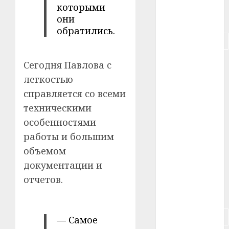
которыми
они
#питание
обратились.
#подорожание
#польша
Сегодня Павлова с
легкостью
#путешествие
справляется со всеми
#работа
техническими
особенностями
#россия
работы и большим
объемом
#сигарета
документации и
#собака
отчетов.
#сон
#строительство
— Самое