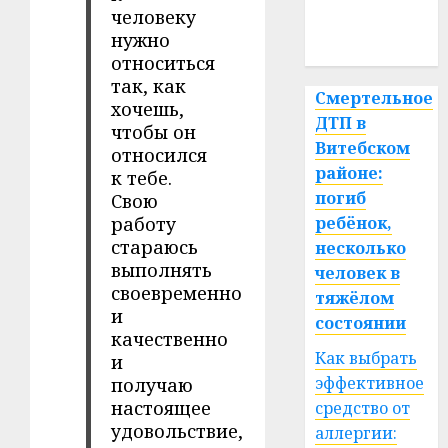
медицина
человеку
нужно
спорт
относиться
так, как
Смертельное
хочешь,
ДТП в
чтобы он
Витебском
относился
районе:
к тебе.
погиб
Свою
работу
ребёнок,
стараюсь
несколько
выполнять
человек в
своевременно
тяжёлом
и
состоянии
качественно
Как выбрать
и
эффективное
получаю
настоящее
средство от
удовольствие,
аллергии: