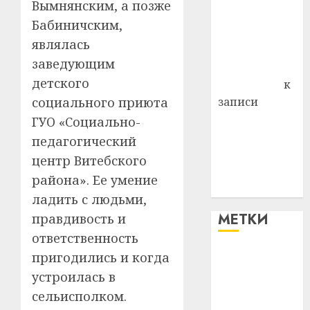
Вымнянским, а позже
района
Бабиничским,
Владимир
являлась
Комаров
заведующим
Антонина
детского
Федоровна
к
социального приюта
записи
Поможем
ГУО «Социально-
вместе Насте
педагогический
Питерской
центр Витебского
победить
района». Ее умение
болезнь
ладить с людьми,
МЕТКИ
правдивость и
ответственность
пригодились и когда
#blizko
устроилась в
#tochka
сельисполком.