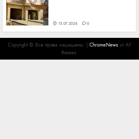
профессиональному
празднику День строителя
для коллег
15.07.2026
0
Copyright © Все права защищены.
|
ChromeNews
от AF
themes.