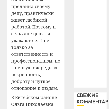
интел
гадоў
паслядоўны
преданна своему
таму
2
абаронца
29.07.202
делу, практически
нарадз
незалежнасці
живет любимой
Ежы
0
Беларусі
Гедро
Автом
работой. Поэтому и
Автомобиль
—
как
сельчане ценят и
как
пасля
цифро
уважают ее. И не
абаро
цифровое
устрой
незал
только за
почем
устройство:
3
Белару
прогр
ответственность и
почему
обеспе
программное
профессионализм, но
27.07.202
станов
Витебс
обеспечение
в первую очередь за
важне
0
област
становится
механ
искренность,
за
важнее
месяц
доброту и чуткое
23.07.202
механики
потер
4
отношение к людям.
13
0
СВЕЖИЕ
дерев
В Витебском районе
КОММЕНТА
и
Здоро
Ольга Николаевна
хуторо
зубов