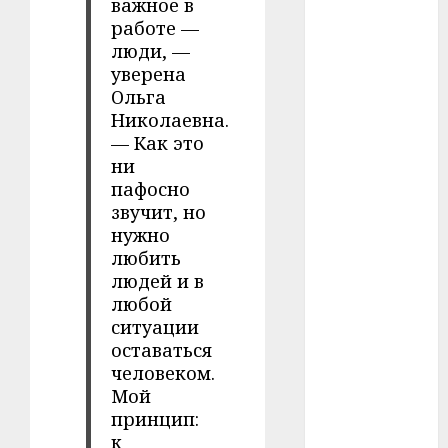
важное в
#сша
работе —
люди, —
#телефон
уверена
Ольга
#технологии
Николаевна.
— Как это
#умер
ни
пафосно
#учёный
звучит, но
нужно
#цена
любить
Брест
людей и в
любой
Китай
ситуации
оставаться
гибель
человеком.
Мой
интерьер
принцип:
к