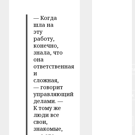
#авто
#алкоголь
— Когда
шла на
#банк
эту
работу,
#беларусь
конечно,
знала, что
#бизнес
она
ответственная
#брестская_обла
и
сложная,
#германия
— говорит
управляющий
#дальнобойщик
делами. —
К тому же
#деньга
люди все
#долгожитель
свои,
знакомые,
#животное