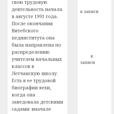
свою трудовую
кажды
Вывоз мусора
22.07.202
деятельность начала
день:
к записи
почем
0
5
в августе 1991 года.
Ежегодно 1
профи
После окончания
декабря
важне
Витебского
отмечается
сложн
Всемирный
лечен
пединститута она
день борьбы
была направлена по
21.07.202
со СПИДом
распределению
0
Егор
к
учителем начальных
записи
классов в
Сладкое дело
Летчанскую школу.
по душе —
Есть в ее трудовой
пчеловодство
биографии вехи,
— много лет
назад выбрал
когда она
себе житель
заведовала детскими
д. Бибиревка
садами: вначале
Витебского