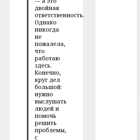
— а это
двойная
#зарплата
ответственность.
Однако
#здоровье
никогда
не
#ип
пожалела,
что
#кража
работаю
здесь.
#кредит
Конечно,
#курс_валют
круг дел
большой:
#налог
нужно
выслушать
#недвижимость
людей и
помочь
#новости
решить
компаний
проблемы,
с
#пенсия