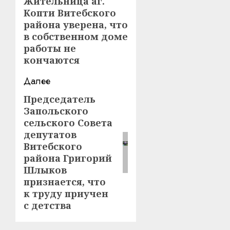
записи
Жительница аг.
Предыдущая
Копти Витебского
запись:
района уверена, что
в собственном доме
работы не
кончаются
Далее
Председатель
Следующая
Запольского
запись:
сельского Совета
депутатов
Витебского
района Григорий
Шлыков
признается, что
к труду приучен
с детства