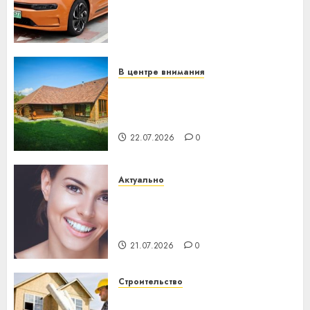
программное обеспечение
становится важнее
механики
23.07.2026
0
В центре внимания
Витебская область за месяц
потеряла 13 деревень и
хуторов
22.07.2026
0
Актуально
Здоровье зубов каждый
день: почему профилактика
важнее сложного лечения
21.07.2026
0
Строительство
Идеи подарков к