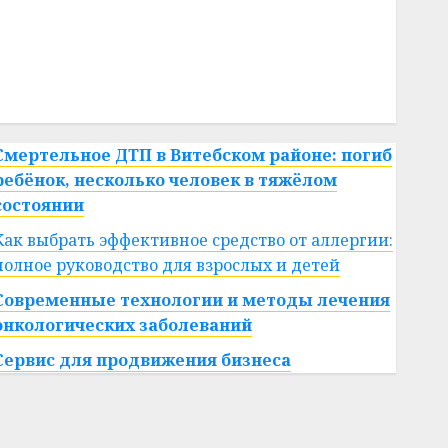
#сша
#телефон
#технологии
#умер
#учёный
#цена
Брест
Китай
гибель
интерьер
медицина
спорт
Смертельное ДТП в Витебском районе: погиб
ребёнок, несколько человек в тяжёлом
состоянии
Как выбрать эффективное средство от аллергии:
полное руководство для взрослых и детей
Современные технологии и методы лечения
онкологических заболеваний
Сервис для продвижения бизнеса