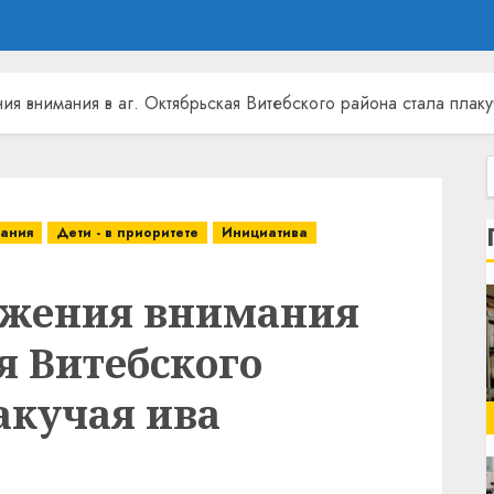
я внимания в аг. Октябрьская Витебского района стала плаку
мания
Дети - в приоритете
Инициатива
яжения внимания
ая Витебского
акучая ива