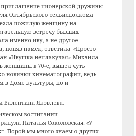
ла приглашение пионерской дружины
теля Октябрьского сельисполкома
везла пожилую женщину на
огательную встречу бывших
ала именно иву, а не другое
, поняв намек, ответила: «Просто
оман «Ивушка неплакучая» Михаила
ь женщины в 70-е, вышел чуть
ько новинки кинематографии, ведь
м в Доме культуры, но и
и Валентина Яковлева.
тическом воспитании
кнула Наталья Соколовская: «У
кт. Порой мы много знаем о других