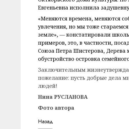
Евгеньевна исполнила задушевну
«Меняются времена, меняются соб
увлечения, но мы тоже стараемся
земле», — констатировали школ
примеров, это, в частности, пос
Союза Петра Шистерова, Дерева 
обустройство островка семейног
Заключительным жизнеутвержда
пожелание: пусть добрые дела мн
людей!
Нина РУСЛАНОВА
Фото автора
Навигация
Назад