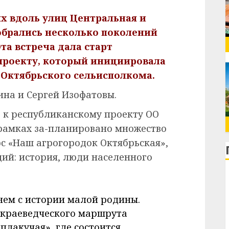
х вдоль улиц Центральная и
собрались несколько поколений
та встреча дала старт
проекту, который инициировала
Октябрьского сельисполкома.
ина и Сергей Изофатовы.
 к республиканскому проекту ОО
 рамках за-планировано множество
рс «Наш агрогородок Октябрьская»,
ций: история, люди населенного
нем с истории малой родины.
 краеведческого маршрута
плакучая», где состоится