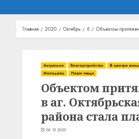
Главная
2020
Октябрь
6
Объектом притяжени
Актуально
Благоустройство
В центре вни
Молодежь
Наши люди
Объектом прит
в аг. Октябрьск
района стала пл
06.10.2020