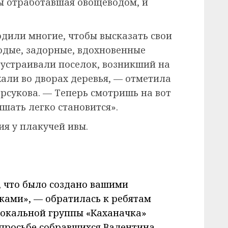
ы отработавшая овощеводом, и
дили многие, чтобы высказать свои
лодые, задорные, вдохновенные
бустраивали поселок, возникший на
али во дворах деревья, — отметила
сукова. — Теперь смотришь на вот
ышать легко становится».
я у плакучей ивы.
, что было создано вашими
ками», — обратилась к ребятам
вокальной группы «Каханачка»
 просьбе собравшихся Валентина