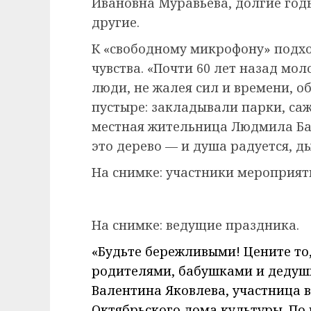
Ивановна Муравьева, долгие год
другие.
К «свободному микрофону» подхо
чувства. «Почти 60 лет назад мо
люди, не жалея сил и времени, о
пустыре: закладывали парки, саж
местная жительница Людмила Бар
это дерево — и душа радуется, д
На снимке: участники мероприяти
На снимке: ведущие праздника.
«Будьте бережливыми! Цените то
родителями, бабушками и дедуш
Валентина Яковлева, участница 
Октябрьского дома культуры. По