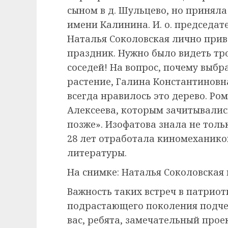
сыном в д. Шульцево, но приня
имени Калинина. И. о. председа
Наталья Соколовская лично при
праздник. Нужно было видеть тр
соседей! На вопрос, почему выбр
растение, Галина Константиновна
всегда нравилось это дерево. Р
Алексеева, которым зачитывалис
позже». Изофатова знала не тол
28 лет отработала киномеханико
литературы.
На снимке: Наталья Соколовская 
Важность таких встреч в патрио
подрастающего поколения подчер
вас, ребята, замечательный прое