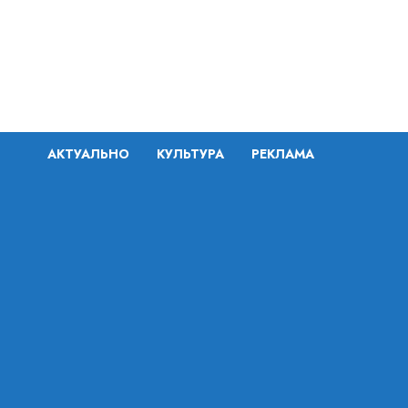
Перейти
к
содержимому
АКТУАЛЬНО
КУЛЬТУРА
РЕКЛАМА