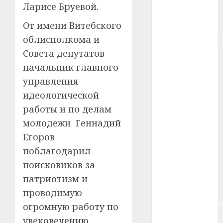
Ларисе Бруевой.
#питание
От имени Витебского
облисполкома и
#подорожание
Совета депутатов
#польша
начальник главного
управления
#путешествие
идеологической
#работа
работы и по делам
молодежи Геннадий
#россия
Егоров
#сигарета
поблагодарил
поисковиков за
#собака
патриотизм и
#сон
проводимую
огромную работу по
#строительство
увековечению