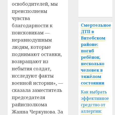
медицина
освободителей, мы
преисполнены
спорт
чувства
благодарности к
Смертельное
ДТП в
поисковикам —
Витебском
неравнодушным
районе:
людям, которые
погиб
поднимают останки,
ребёнок,
возвращают из
несколько
небытия солдат,
человек в
исследуют факты
тяжёлом
военной истории», —
состоянии
сказала заместитель
Как выбрать
председателя
эффективное
райисполкома
средство от
аллергии:
Жанна Черкунова. За