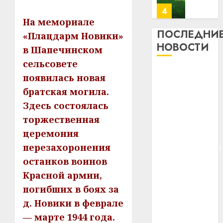
13
0
дерев
На мемориале
и
Здоро
ПОСЛЕДНИ
«Плацдарм Новики»
хуторо
зубов
НОВОСТИ
в Шапечинском
кажды
22.07.202
сельсовете
день:
Meta и
почем
0
5
появилась новая
BlackRock
профи
братская могила.
важне
вложат $14
Здесь состоялась
сложн
Meta
млрд в
лечен
торжественная
и
строительство
BlackR
церемония
центра
21.07.202
вложа
перезахоронения
искусственного
$14
0
1
интеллекта
останков воинов
млрд
У Мінску 120
в
Красной армии,
гадоў таму
строит
У
погибших в боях за
центр
нарадзіўся
Мінску
д. Новики в феврале
искусс
120
Ежы Гедройц
— марте 1944 года.
интел
гадоў
—