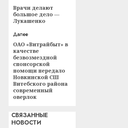
записи
Предыдущая
Врачи делают
большое дело —
запись:
Лукашенко
Далее
ОАО «Витрайбыт» в
Следующая
качестве
запись:
безвозмездной
спонсорской
помощи передало
Новкинской СШ
Витебского района
современный
оверлок
СВЯЗАННЫЕ
НОВОСТИ