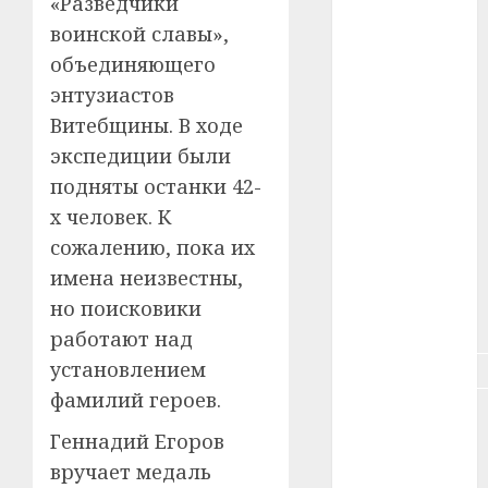
«Разведчики
воинской славы»,
#зарплата
объединяющего
#здоровье
энтузиастов
Витебщины. В ходе
#ип
экспедиции были
#кража
подняты останки 42-
х человек. К
#кредит
сожалению, пока их
#курс_валют
имена неизвестны,
но поисковики
#налог
работают над
установлением
#недвижимость
фамилий героев.
#новости
компаний
Геннадий Егоров
вручает медаль
#пенсия