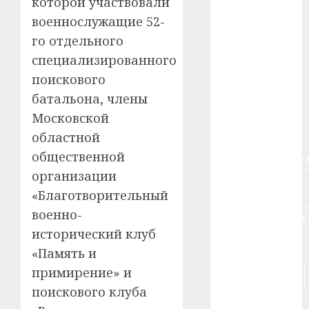
которой участвовали
#авто
военнослужащие 52-
#алкоголь
го отдельного
специализированного
#банк
поискового
батальона, члены
#беларусь
Московской
#бизнес
областной
общественной
#брестская_обла
организации
#германия
«Благотворительный
военно-
#дальнобойщик
исторический клуб
#деньга
«Память и
примирение» и
#долгожитель
поискового клуба
#животное