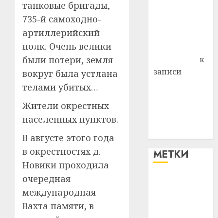
танковые бригады,
района
735-й самоходно-
Владимир
артиллерийский
Комаров
полк. Очень велики
Антонина
были потери, земля
Федоровна
к
записи
вокруг была устлана
Поможем
телами убитых…
вместе Насте
Жители окрестных
Питерской
населенных пунктов.
победить
болезнь
В августе этого года
в окрестностях д.
МЕТКИ
Новики проходила
очередная
#blizko
международная
#tochka
Вахта памяти, в