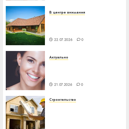
23.07.2026
0
В центре внимания
Витебская область за месяц
потеряла 13 деревень и
хуторов
22.07.2026
0
Актуально
Здоровье зубов каждый
день: почему профилактика
важнее сложного лечения
21.07.2026
0
Строительство
Идеи подарков к
профессиональному
празднику День строителя
для коллег