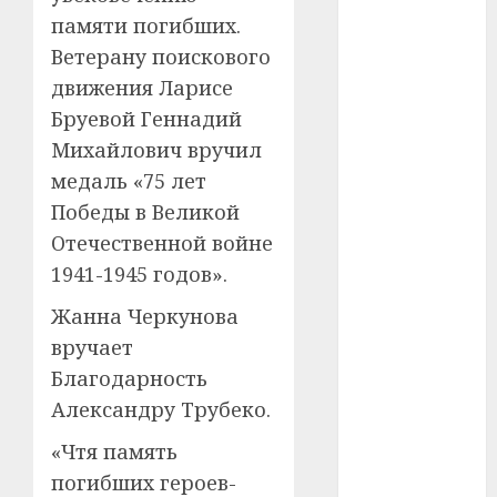
#сша
памяти погибших.
Ветерану поискового
#телефон
движения Ларисе
#технологии
Бруевой Геннадий
Михайлович вручил
#умер
медаль «75 лет
Победы в Великой
#учёный
Отечественной войне
#цена
1941-1945 годов».
Брест
Жанна Черкунова
вручает
Китай
Благодарность
гибель
Александру Трубеко.
интерьер
«Чтя память
погибших героев-