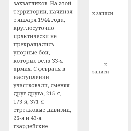
22.07.202
захватчиков. На этой
день:
Вывоз мусора
почем
0
территории, начиная
5
к записи
профи
с января 1944 года,
Ежегодно 1
важне
круглосуточно
декабря
сложн
отмечается
практически не
лечен
Всемирный
прекращались
21.07.202
день борьбы
упорные бои,
0
со СПИДом
которые вела 33-я
Егор
к
армия. С февраля в
записи
наступлении
Сладкое дело
участвовали, сменяя
по душе —
друг друга, 215-я,
пчеловодство
— много лет
173-я, 371-я
назад выбрал
стрелковые дивизии,
себе житель
26-я и 43-я
д. Бибиревка
гвардейские
Витебского