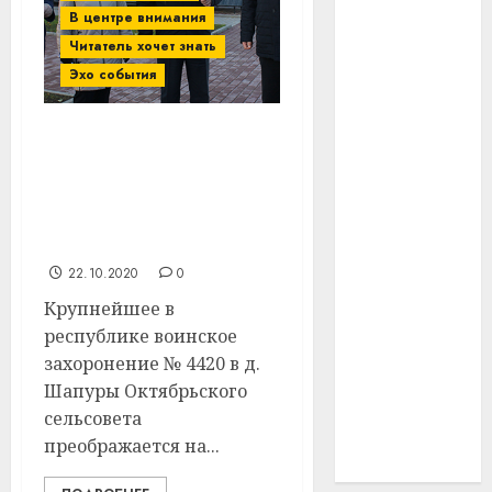
В центре внимания
#технологии
Читатель хочет знать
Эхо события
#умер
#учёный
Ремонт воинского
захоронения в д.
#цена
Шапуры Витебского
района находится на
Брест
завершающей стадии
Китай
22.10.2020
0
Крупнейшее в
гибель
республике воинское
интерьер
захоронение № 4420 в д.
Шапуры Октябрьского
медицина
сельсовета
преображается на...
спорт