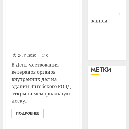
Антонина
На здании Витебского
Федоровна
к
РОВД открыта
записи
мемориальная доска в
Поможем
честь сотрудников,
вместе Насте
погибших при
исполнении служебного
Питерской
долга
победить
24.11.2020
0
болезнь
В День чествования
МЕТКИ
ветеранов органов
внутренних дел на
здании Витебского РОВД
#blizko
открыли мемориальную
#tochka
доску,...
#авто
ПОДРОБНЕЕ
#алкоголь