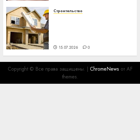
Строительство
Идеи подарков к
профессиональному
празднику День строителя
для коллег
15.07.2026
0
Copyright © Все права защищены.
|
ChromeNews
от AF
themes.