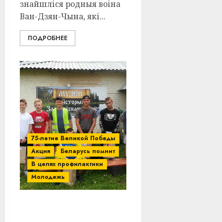
знайшліся родныя воіна
Ван-Дзян-Чына, які...
ПОДРОБНЕЕ
75-летие Великой Победы
Акция
Беларусь помнит
В целях профилактики
Молодежь
Школьники из
Витебского района