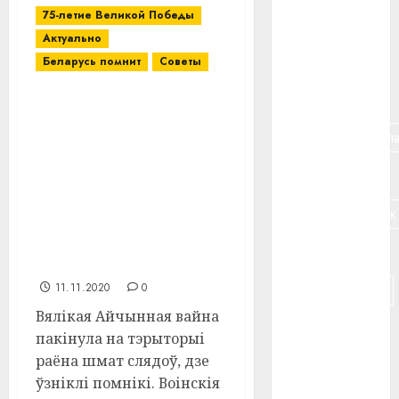
75-летие Великой Победы
#банк
Актуально
#беларусь
Беларусь помнит
Советы
#бизнес
У Віцебскім раёне
рыхтуецца «Звод
#брестская_обла
помнікаў воінскай
славы, памятных
#германия
месцаў, воінскіх
пахаванняў і
#дальнобойщик
пахаванняў ахвяр
Вялікай Айчыннай
#деньга
вайны»
11.11.2020
0
#долгожитель
Вялікая Айчынная вайна
#животное
пакінула на тэрыторыі
раёна шмат слядоў, дзе
#зарплата
ўзніклі помнікі. Воінскія