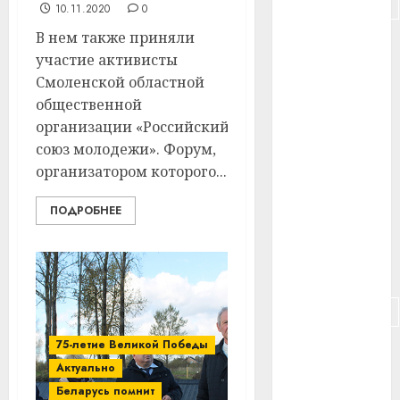
#подорожание
10.11.2020
0
В нем также приняли
#польша
участие активисты
#путешествие
Смоленской областной
общественной
#работа
организации «Российский
союз молодежи». Форум,
#россия
организатором которого...
#сигарета
ПОДРОБНЕЕ
#собака
#сон
#строительство
75-летие Великой Победы
#сша
Актуально
#телефон
Беларусь помнит