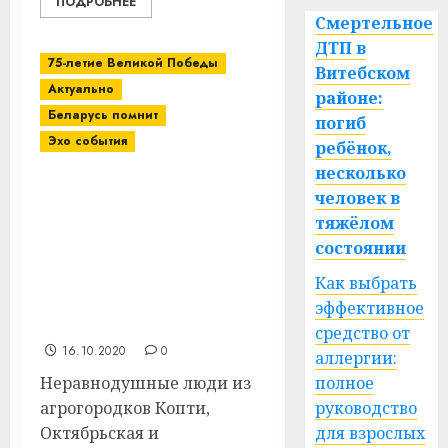
ПОДРОБНЕЕ
Смертельное
ДТП в
75-летие Великой Победы
Витебском
Актуально
районе:
Беларусь помнит
погиб
Эхо события
ребёнок,
несколько
Торжественная
человек в
церемония открытия
тяжёлом
памятных знаков
состоянии
состоялась на
мемориальном
Как выбрать
комплексе в аг. Копти
эффективное
Витебского района
средство от
16.10.2020
0
аллергии:
Неравнодушные люди из
полное
агрогородков Копти,
руководство
Октябрьская и
для взрослых