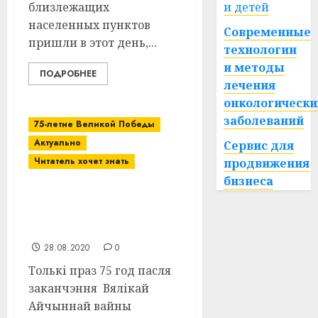
близлежащих
и детей
населенных пунктов
Современные
пришли в этот день,...
технологии
и методы
ПОДРОБНЕЕ
лечения
онкологически
заболеваний
75-летие Великой Победы
Актуально
Сервис для
Читатель хочет знать
продвижения
бизнеса
Падзяка з Хабараўска
прыйшла ў Заронаўскі
музей Віцебскага раёна
28.08.2020
0
Толькі праз 75 год пасля
заканчэння Вялікай
Айчыннай вайны