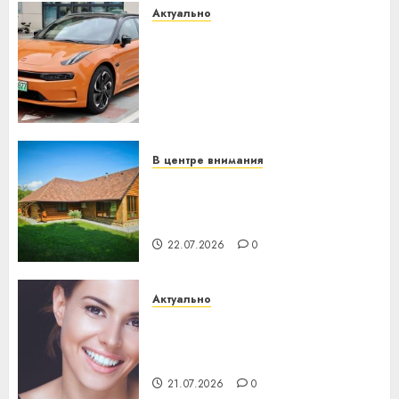
Актуально
Автомобиль как цифровое
устройство: почему
программное обеспечение
становится важнее
механики
23.07.2026
0
В центре внимания
Витебская область за месяц
потеряла 13 деревень и
хуторов
22.07.2026
0
Актуально
Здоровье зубов каждый
день: почему профилактика
важнее сложного лечения
21.07.2026
0