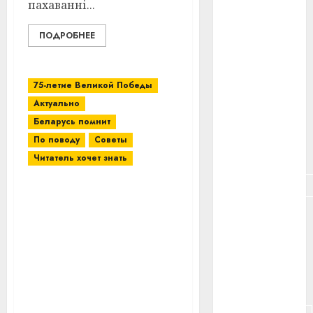
#здоровье
пахаванні...
#ип
ПОДРОБНЕЕ
#кража
75-летие Великой Победы
#кредит
Актуально
Беларусь помнит
#курс_валют
По поводу
Советы
#налог
Читатель хочет знать
#недвижимость
На воинском
захоронении № 4420 в д.
#новости
Шапуры Витебского
компаний
района состоялся
торжественный митинг
#пенсия
с участием делегатов
#питание
обла­­стного форума
молодых специалистов