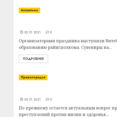
Актуально
В минувшие выходные в оздоровительном
колядные гуляния «Прыдзвінская шчадроўк
02.01.2021
0
Организаторами праздника выступили Витебс
образованию райисполкома. Сувениры на...
ПОДРОБНЕЕ
Правопорядок
Сотрудники ОВД Витебского райисполком
мероприятие «Быт»
02.01.2021
0
По-прежнему остается актуальным вопрос п
преступлений против жизни и здоровья...