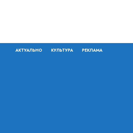
Перейти
к
содержимому
АКТУАЛЬНО
КУЛЬТУРА
РЕКЛАМА