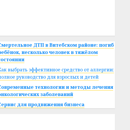
#сша
#телефон
#технологии
#умер
#учёный
#цена
Брест
Китай
гибель
интерьер
медицина
спорт
Смертельное ДТП в Витебском районе: погиб
ребёнок, несколько человек в тяжёлом
состоянии
Как выбрать эффективное средство от аллергии:
полное руководство для взрослых и детей
Современные технологии и методы лечения
онкологических заболеваний
Сервис для продвижения бизнеса