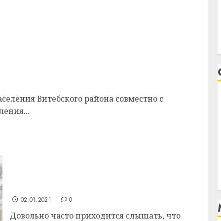
ется проект «Передвижной театр»
селения Витебского района совместно с
ения...
Начинающий фермер из д. Судники
Витебского района возрождает
крестьянские традиции
02.01.2021
0
Довольно часто приходится слышать, что