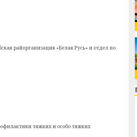
 лагере «Спартаковец» прошли народные
а, або Гулі ў дзядулі-7»
кая райорганизация «Белая Русь» и отдел по
а провели специальное комплексное
рофилактики тяжких и особо тяжких