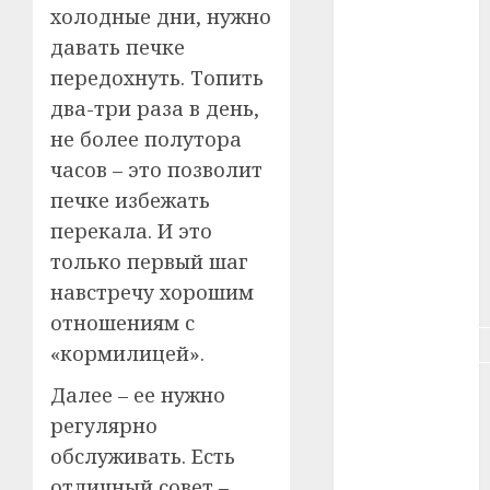
#зарплата
холодные дни, нужно
давать печке
#здоровье
передохнуть. Топить
два-три раза в день,
#ип
не более полутора
#кража
часов – это позволит
печке избежать
#кредит
перекала. И это
#курс_валют
только первый шаг
навстречу хорошим
#налог
отношениям с
#недвижимость
«кормилицей».
#новости
Далее – ее нужно
компаний
регулярно
обслуживать. Есть
#пенсия
отличный совет –