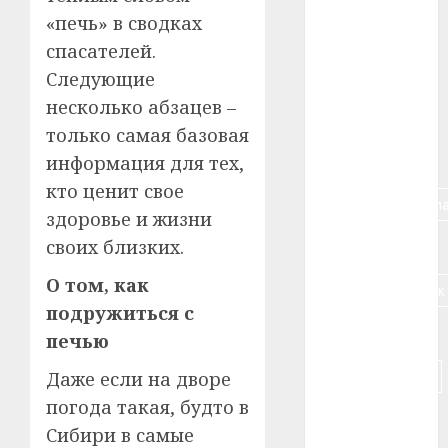
«печь» в сводках
#алкоголь
спасателей.
#банк
Следующие
несколько абзацев –
#беларусь
только самая базовая
#бизнес
информация для тех,
кто ценит свое
#брестская_обла
здоровье и жизни
своих близких.
#германия
О том, как
#дальнобойщик
подружиться с
#деньга
печью
#долгожитель
Даже если на дворе
погода такая, будто в
#животное
Сибири в самые