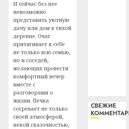
И сейчас без нее
таму
2
абаронца
29.07.202
нарадз
невозможно
незалежнасці
Ежы
0
представить уютную
Беларусі
Гедро
Автом
дачу или дом в тихой
Автомобиль
—
как
как
пасля
деревне. Очаг
цифро
абаро
цифровое
устрой
притягивает к себе
незал
почем
устройство:
3
не только всю семью,
Белару
прогр
почему
но и соседей,
обеспе
программное
27.07.202
станов
желающих провести
Витебс
обеспечение
важне
0
област
комфортный вечер
становится
механ
за
вместе с
важнее
месяц
23.07.202
разговорами о
механики
потер
4
13
жизни. Печка
0
СВЕЖИЕ
дерев
согревает не только
КОММЕНТА
и
Здоро
своей атмосферой,
хуторо
зубов
некой сказочностью,
кажды
Вывоз мусора