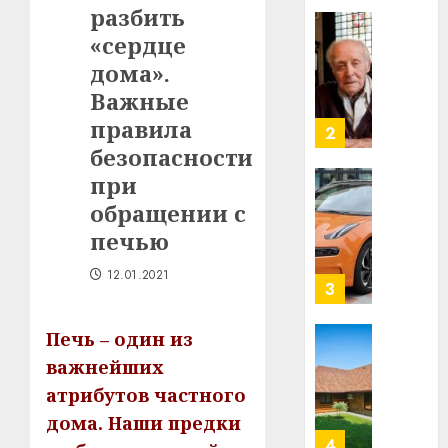
разбить
в
строит
«сердце
У
центр
Мінску
дома».
искусс
120
Важные
интел
гадоў
правила
таму
2
29.07.202
нарадз
безопасности
Ежы
0
при
Гедро
Автом
обращении с
—
как
печью
пасля
цифро
абаро
устрой
12.01.2021
незал
почем
3
Белару
прогр
обеспе
Печь – один из
27.07.202
станов
Витебс
важнейших
важне
0
област
атрибутов частного
механ
за
месяц
дома. Наши предки
23.07.202
потер
4