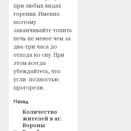
при любых видах
горения. Именно
поэтому
заканчивайте топить
печь не менее чем за
два-три часа до
отхода ко сну. При
этом всегда
убеждайтесь, что
угли полностью
прогорели.
Навигация
Назад
записи
Количество
Предыдущая
жителей в аг.
запись:
Вороны