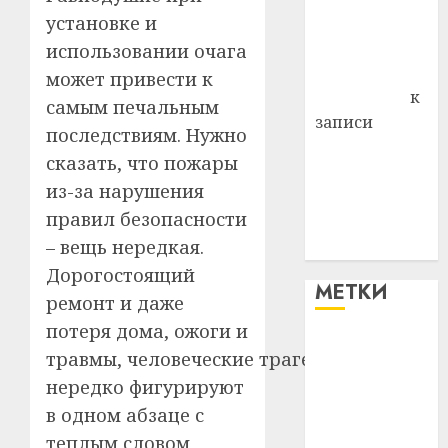
установке и
Владимир
Комаров
использовании очага
Антонина
может привести к
Федоровна
к
самым печальным
записи
последствиям. Нужно
Поможем
сказать, что пожары
вместе Насте
из-за нарушения
Питерской
правил безопасности
победить
– вещь нередкая.
болезнь
Дорогостоящий
МЕТКИ
ремонт и даже
потеря дома, ожоги и
#blizko
травмы, человеческие трагедии
нередко фигурируют
#tochka
в одном абзаце с
#авто
теплым словом