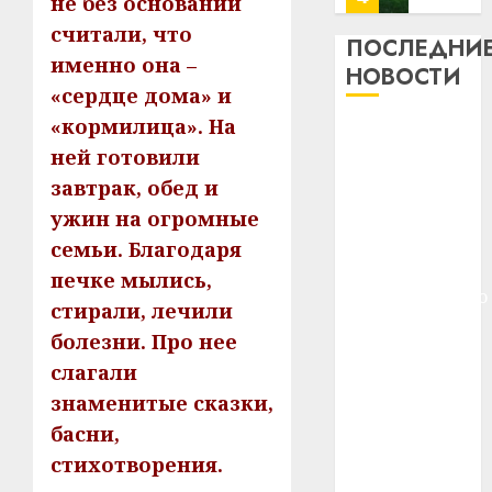
не без оснований
13
0
считали, что
дерев
ПОСЛЕДНИ
именно она –
и
Здоро
НОВОСТИ
хуторо
зубов
«сердце дома» и
кажды
«кормилица». На
22.07.202
Meta и
день:
ней готовили
BlackRock
почем
0
5
завтрак, обед и
вложат $14
профи
важне
млрд в
ужин на огромные
сложн
Meta
строительство
семьи. Благодаря
лечен
и
центра
печке мылись,
BlackR
искусственного
21.07.202
стирали, лечили
вложа
интеллекта
$14
0
1
болезни. Про нее
У Мінску 120
млрд
слагали
гадоў таму
в
знаменитые сказки,
нарадзіўся
строит
У
центр
басни,
Ежы Гедройц
Мінску
искусс
120
—
стихотворения.
интел
гадоў
паслядоўны