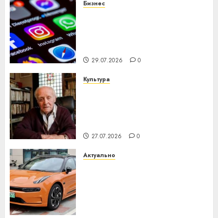
Бизнес
Meta и BlackRock вложат $14
млрд в строительство
центра искусственного
интеллекта
29.07.2026
0
Культура
У Мінску 120 гадоў таму
нарадзіўся Ежы Гедройц —
паслядоўны абаронца
незалежнасці Беларусі
27.07.2026
0
Актуально
Автомобиль как цифровое
устройство: почему
программное обеспечение
становится важнее
механики