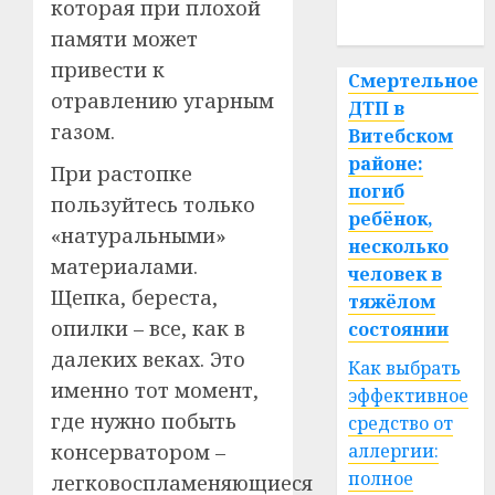
которая при плохой
спорт
памяти может
привести к
Смертельное
отравлению угарным
ДТП в
газом.
Витебском
районе:
При растопке
погиб
пользуйтесь только
ребёнок,
«натуральными»
несколько
материалами.
человек в
Щепка, береста,
тяжёлом
опилки – все, как в
состоянии
далеких веках. Это
Как выбрать
именно тот момент,
эффективное
где нужно побыть
средство от
консерватором –
аллергии:
полное
легковоспламеняющиеся