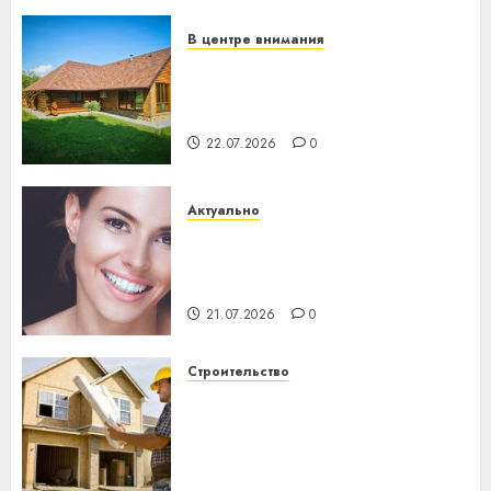
23.07.2026
0
В центре внимания
Витебская область за месяц
потеряла 13 деревень и
хуторов
22.07.2026
0
Актуально
Здоровье зубов каждый
день: почему профилактика
важнее сложного лечения
21.07.2026
0
Строительство
Идеи подарков к
профессиональному
празднику День строителя
для коллег