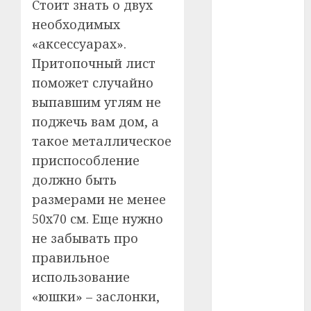
Стоит знать о двух
необходимых
#телефон
«аксессуарах».
#технологии
Притопочный лист
поможет случайно
#умер
выпавшим углям не
#учёный
поджечь вам дом, а
такое металлическое
#цена
приспособление
Брест
должно быть
размерами не менее
Китай
50х70 см. Еще нужно
гибель
не забывать про
правильное
интерьер
использование
медицина
«юшки» – заслонки,