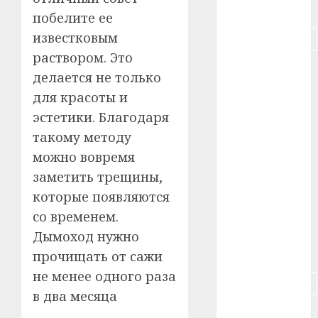
#питание
побелите ее
известковым
#подорожание
раствором. Это
#польша
делается не только
для красоты и
#путешествие
эстетики. Благодаря
#работа
такому методу
можно вовремя
#россия
заметить трещины,
#сигарета
которые появляются
со временем.
#собака
Дымоход нужно
#сон
прочищать от сажи
не менее одного раза
#строительство
в два месяца
#сша