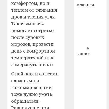
22.07.202
день:
комфортом, но и
к записи
почем
0
5
теплом от сжигания
Ежегодно 1
профи
дров и тления угля.
декабря
важне
отмечается
Такая «магия»
сложн
Всемирный
лечен
помогает согреться
день борьбы
после суровых
21.07.202
со СПИДом
морозов, провести
0
Егор
к
день с комфортной
записи
температурой и не
Сладкое дело
замерзнуть ночью.
по душе —
пчеловодство
С ней, как и со всеми
— много лет
сложными и
назад выбрал
важными вещами,
себе житель
тоже нужно уметь
д. Бибиревка
обращаться.
Витебского
Равнодушие при
района