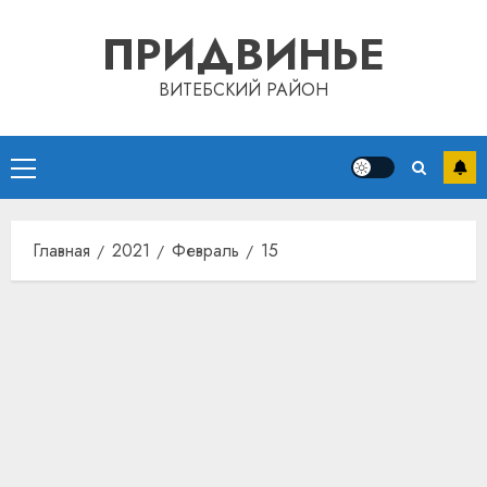
Перейти
ПРИДВИНЬЕ
к
содержимому
ВИТЕБСКИЙ РАЙОН
Основное
меню
Главная
2021
Февраль
15
Автом
как
цифро
устрой
почем
3
прогр
обеспе
станов
Витебс