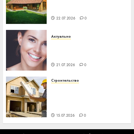
потеряла 13 деревень и
хуторов
22.07.2026
0
Актуально
Здоровье зубов каждый
день: почему профилактика
важнее сложного лечения
21.07.2026
0
Строительство
Идеи подарков к
профессиональному
празднику День строителя
для коллег
15.07.2026
0