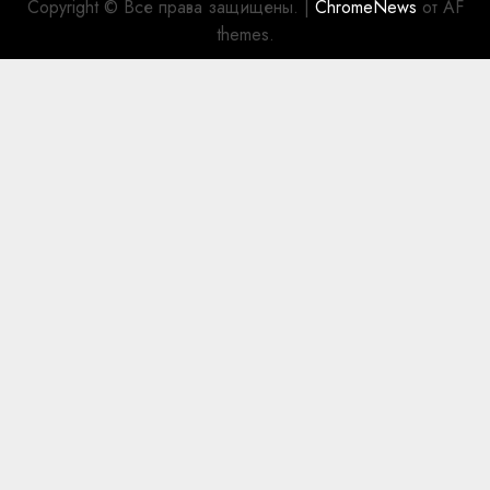
Copyright © Все права защищены.
|
ChromeNews
от AF
themes.