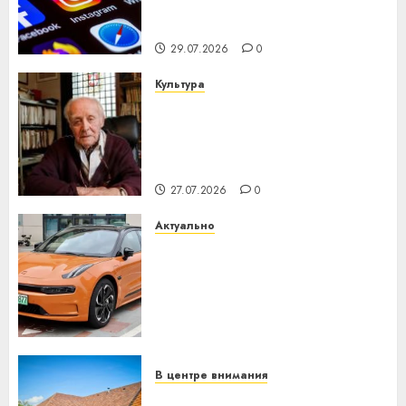
центра искусственного
интеллекта
29.07.2026
0
Культура
У Мінску 120 гадоў таму
нарадзіўся Ежы Гедройц —
паслядоўны абаронца
незалежнасці Беларусі
27.07.2026
0
Актуально
Автомобиль как цифровое
устройство: почему
программное обеспечение
становится важнее
механики
23.07.2026
0
В центре внимания
Витебская область за месяц