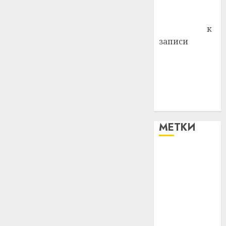
Комаров
Антонина
Федоровна
к
записи
Поможем
вместе Насте
Питерской
победить
болезнь
МЕТКИ
#blizko
#tochka
#авто
#алкоголь