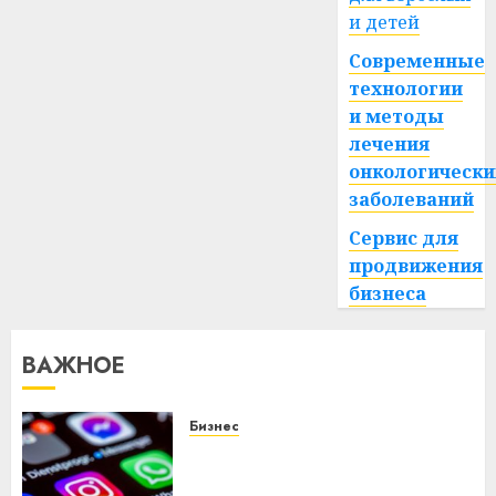
и детей
Современные
технологии
и методы
лечения
онкологически
заболеваний
Сервис для
продвижения
бизнеса
ВАЖНОЕ
Бизнес
Meta и BlackRock вложат $14
млрд в строительство