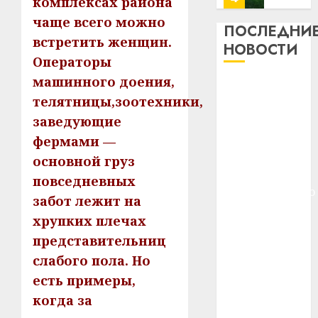
комплексах района
профи
чаще всего можно
важне
ПОСЛЕДНИ
встретить женщин.
сложн
Meta
НОВОСТИ
лечен
и
Операторы
BlackR
машинного доения,
21.07.202
Meta и
вложа
телятницы,зоотехники,
BlackRock
$14
0
1
заведующие
вложат $14
млрд
в
млрд в
фермами —
строит
У
строительство
основной груз
центр
Мінску
центра
повседневных
искусс
120
искусственного
интел
забот лежит на
гадоў
интеллекта
таму
2
хрупких плечах
29.07.202
У Мінску 120
нарадз
представительниц
гадоў таму
Ежы
0
слабого пола. Но
нарадзіўся
Гедро
Автом
—
есть примеры,
Ежы Гедройц
как
пасля
цифро
—
когда за
абаро
устрой
паслядоўны