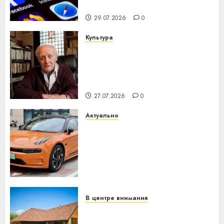
интеллекта
29.07.2026
0
Культура
У Мінску 120 гадоў таму
нарадзіўся Ежы Гедройц —
паслядоўны абаронца
незалежнасці Беларусі
27.07.2026
0
Актуально
Автомобиль как цифровое
устройство: почему
программное обеспечение
становится важнее
механики
23.07.2026
0
В центре внимания
Витебская область за месяц
потеряла 13 деревень и