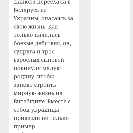
Данюка переехала в
Беларусь из
#телефон
Украины, опасаясь за
#технологии
свою жизнь. Как
только начались
#умер
боевые действия, он,
#учёный
супруга и трое
взрослых сыновей
#цена
покинули малую
Брест
родину, чтобы
заново строить
Китай
мирную жизнь на
гибель
Витебщине. Вместе с
собой украинцы
интерьер
привезли не только
медицина
пример