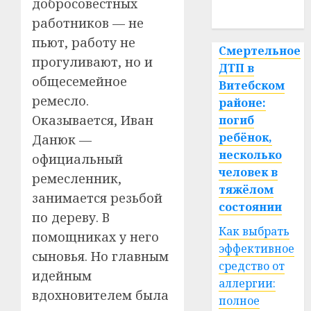
добросовестных
спорт
работников — не
пьют, работу не
Смертельное
прогуливают, но и
ДТП в
общесемейное
Витебском
ремесло.
районе:
Оказывается, Иван
погиб
ребёнок,
Данюк —
несколько
официальный
человек в
ремесленник,
тяжёлом
занимается резьбой
состоянии
по дереву. В
Как выбрать
помощниках у него
эффективное
сыновья. Но главным
средство от
идейным
аллергии:
вдохновителем была
полное