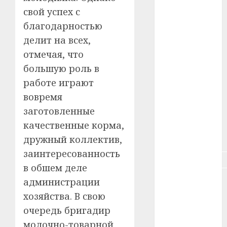
#зарплата
свой успех с
благодарностью
#здоровье
делит на всех,
#ип
отмечая, что
большую роль в
#кража
работе играют
#кредит
вовремя
заготовленные
#курс_валют
качественные корма,
#налог
дружный коллектив,
заинтересованность
#недвижимость
в обшем деле
#новости
администрации
компаний
хозяйства. В свою
очередь бригадир
#пенсия
молочно-товарной