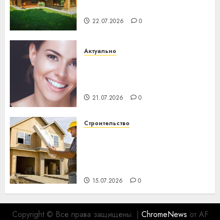
хуторов
22.07.2026
0
Актуально
Здоровье зубов каждый
день: почему профилактика
важнее сложного лечения
21.07.2026
0
Строительство
Идеи подарков к
профессиональному
празднику День строителя
для коллег
15.07.2026
0
Copyright © Все права защищены.
|
ChromeNews
от AF