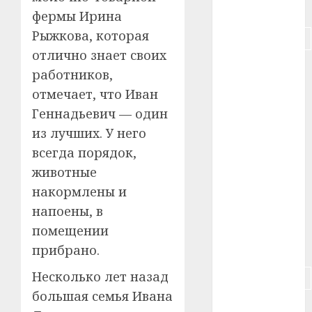
#питание
фермы Ирина
Рыжкова, которая
#подорожание
отлично знает своих
#польша
работников,
отмечает, что Иван
#путешествие
Геннадьевич — один
#работа
из лучших. У него
всегда порядок,
#россия
животные
#сигарета
накормлены и
напоены, в
#собака
помещении
#сон
прибрано.
Несколько лет назад
#строительство
большая семья Ивана
#сша