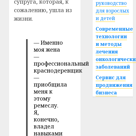
супруга, которая, к
руководство
сожалению, ушла из
для взрослых
жизни.
и детей
Современные
технологии
— Именно
и методы
моя жена
лечения
—
онкологически
профессиональный
заболеваний
краснодеревщик
—
Сервис для
приобщила
продвижения
меня к
бизнеса
этому
ремеслу.
Я,
конечно,
владел
навыками