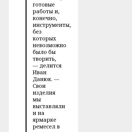
готовые
работы и,
конечно,
инструменты,
без
которых
невозможно
было бы
творить,
— делится
Иван
Данюк. —
Свои
изделия
мы
выставляли
и на
ярмарке
ремесел в