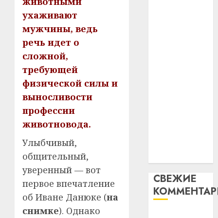
животными
незал
почем
3
абаронца
ухаживают
Белару
прогр
незалежнасці
обеспе
мужчины, ведь
27.07.202
Беларусі
станов
Витебс
речь идет о
Автомобиль
важне
0
област
сложной,
как
механ
за
требующей
цифровое
месяц
23.07.202
потер
физической силы и
устройство:
4
13
0
почему
выносливости
дерев
программное
профессии
и
Здоро
обеспечение
животновода.
хуторо
зубов
становится
кажды
Улыбчивый,
22.07.202
важнее
день:
общительный,
механики
почем
0
5
профи
уверенный — вот
СВЕЖИЕ
важне
первое впечатление
КОММЕНТА
сложн
об Иване Данюке (
на
лечен
снимке
). Однако
Вывоз мусора