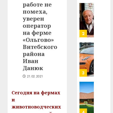
работе не
Ежы
0
Гедро
помеха,
Автом
—
как
уверен
пасля
цифро
оператор
абаро
устрой
на ферме
незал
почем
3
Белару
прогр
«Ольгово»
обеспе
Витебского
27.07.202
станов
Витебс
района
важне
0
област
Иван
механ
за
месяц
Данюк
23.07.202
потер
4
21.02.2021
13
0
дерев
и
Здоро
Сегодня на фермах
хуторо
зубов
и
кажды
22.07.202
день:
животноводческих
почем
0
5