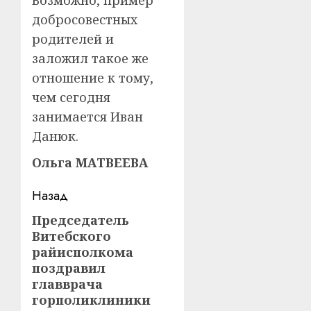
добросовестных
родителей и
заложил такое же
отношение к тому,
чем сегодня
занимается Иван
Данюк.
Ольга МАТВЕЕВА
Навигация
Назад
записи
Председатель
Предыдущая
Витебского
запись:
райисполкома
поздравил
главврача
горполиклиники