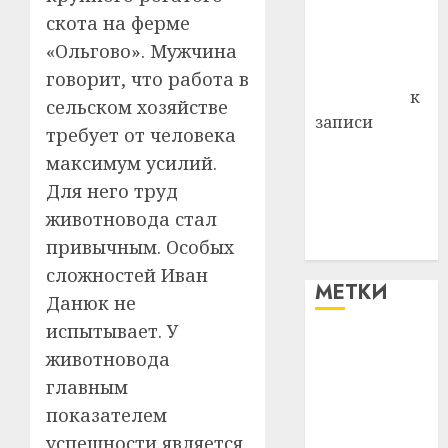
скота на ферме
Владимир
Комаров
«Ольгово». Мужчина
Антонина
говорит, что работа в
Федоровна
к
сельском хозяйстве
записи
требует от человека
Поможем
максимум усилий.
вместе Насте
Для него труд
Питерской
животновода стал
победить
привычным. Особых
болезнь
сложностей Иван
МЕТКИ
Данюк не
испытывает. У
#blizko
животновода
главным
#tochka
показателем
#авто
успешности является