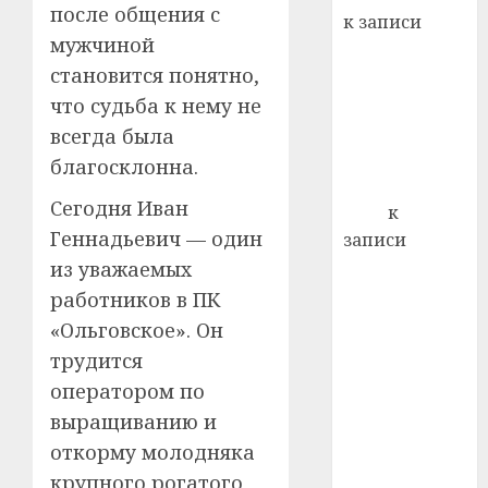
21.07.202
после общения с
к записи
0
мужчиной
Ежегодно 1
становится понятно,
декабря
отмечается
что судьба к нему не
Всемирный
всегда была
день борьбы
благосклонна.
со СПИДом
Сегодня Иван
Егор
к
Геннадьевич — один
записи
Сладкое дело
из уважаемых
по душе —
работников в ПК
пчеловодство
«Ольговское». Он
— много лет
трудится
назад выбрал
оператором по
себе житель
выращиванию и
д. Бибиревка
откорму молодняка
Витебского
крупного рогатого
района