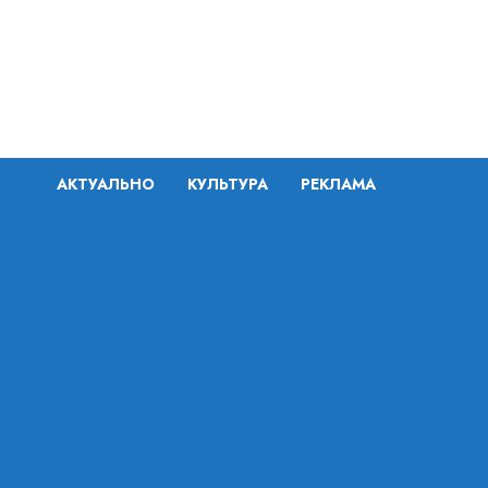
Перейти
к
содержимому
АКТУАЛЬНО
КУЛЬТУРА
РЕКЛАМА