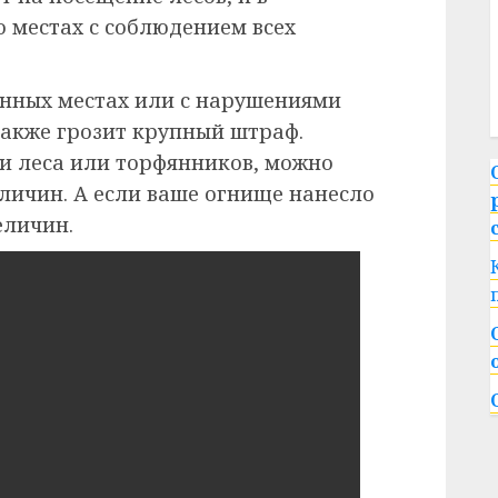
о местах с соблюдением всех
енных местах или с нарушениями
акже грозит крупный штраф.
зи леса или торфянников, можно
еличин. А если ваше огнище нанесло
еличин.