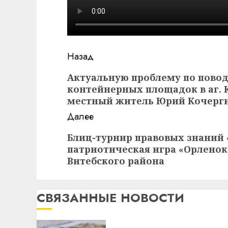
Навигация
Назад
записи
Предыдущая
Актуальную проблему по повод
контейнерных площадок в аг. 
запись:
местный житель Юрий Кочерг
Далее
Следующая
Блиц-турнир правовых знаний 
патриотическая игра «Орлено
запись:
Витебского района
СВЯЗАННЫЕ НОВОСТИ