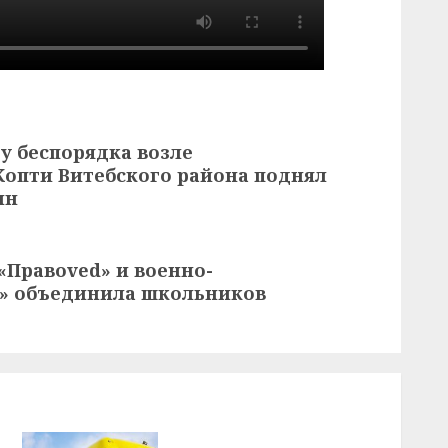
у беспорядка возле
Копти Витебского района поднял
ин
«Правоved» и военно-
к» объединила школьников