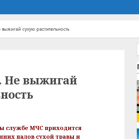
 выжигай сухую растительность
. Не выжигай
ьность
ны службе МЧС приходится
нних палов сухой травы и