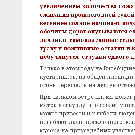
увеличением количества пожар
сжигания прошлогодней сухой 
весеннее солнце начинает подс
обочины дорог окутываются е
дачники, самонадеянные сельс
траву и пожнивные остатки и ка
небу тянутся струйки едкого 
Только в этом году на Витебщин
кустарников, на общей площади 3
огонь перешел и на лес, уничтожив
При сильном ветре пламя может 
метра в секунду, что грозит уни
может привести и к гибели людей
погибают люди преклонного возр
мусора на приусадебных участка