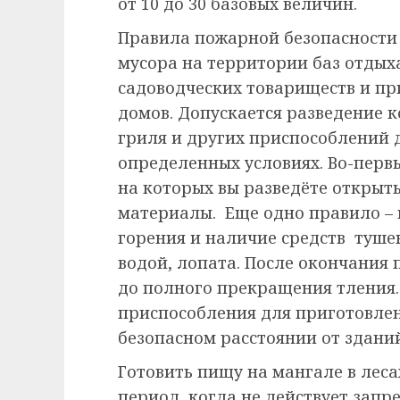
от 10 до 30 базовых величин.
Правила пожарной безопасности 
мусора на территории баз отдых
садоводческих товариществ и п
домов. Допускается разведение к
гриля и других приспособлений 
определенных условиях. Во-перв
на которых вы разведёте открыт
материалы. Еще одно правило – 
горения и наличие средств тушен
водой, лопата. После окончания
до полного прекращения тления
приспособления для приготовле
безопасном расстоянии от зданий
Готовить пищу на мангале в лесах
период, когда не действует запре