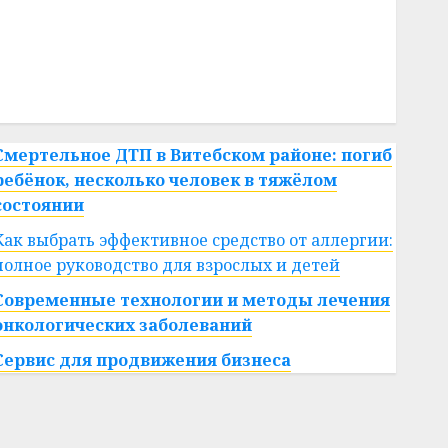
#сша
#телефон
#технологии
#умер
#учёный
#цена
Брест
Китай
гибель
интерьер
медицина
спорт
Смертельное ДТП в Витебском районе: погиб
ребёнок, несколько человек в тяжёлом
состоянии
Как выбрать эффективное средство от аллергии:
полное руководство для взрослых и детей
Современные технологии и методы лечения
онкологических заболеваний
Сервис для продвижения бизнеса